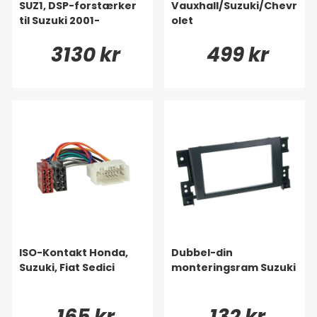
SUZ1, DSP-forstærker
Vauxhall/Suzuki/Chevr
til Suzuki 2001-
olet
3130 kr
499 kr
ISO-Kontakt Honda,
Dubbel-din
Suzuki, Fiat Sedici
monteringsram Suzuki
165 kr
132 kr