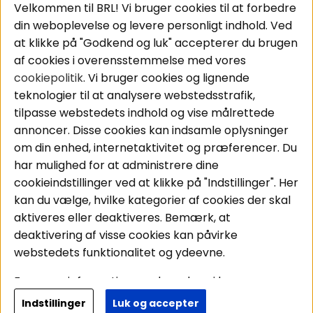
Velkommen til BRL! Vi bruger cookies til at forbedre
Pakkeløsninger
Cookies
din weboplevelse og levere personligt indhold. Ved
Bilstereo
Handelsbetingelser
at klikke på "Godkend og luk" accepterer du brugen
Højttalere
Personvernpolicy
af cookies i overensstemmelse med vores
Forstærker
Service / Garanti /
cookiepolitik
. Vi bruger cookies og lignende
Smartphone
Retur
teknologier til at analysere webstedsstrafik,
Tilbehør
tilpasse webstedets indhold og vise målrettede
Kabler
annoncer. Disse cookies kan indsamle oplysninger
om din enhed, internetaktivitet og præferencer. Du
har mulighed for at administrere dine
Områder
Følg os
cookieindstillinger ved at klikke på "Indstillinger". Her
Instagram
Bilstereo
kan du vælge, hvilke kategorier af cookies der skal
Hjemmestereo
Facebook
aktiveres eller deaktiveres. Bemærk, at
S
ø
g på din bil
deaktivering af visse cookies kan påvirke
Youtube
webstedets funktionalitet og ydeevne.
Tiktok
For mere information om, hvordan vi bruger
cookies og behandler dine personoplysninger, læs
Indstillinger
Luk og accepter
Copyright © 2026 - BRL Electronics