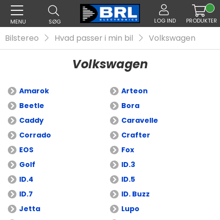
LOG IND
PRODUKTER
MENU
SØG
Bilstereo
Hvad passer i min bil
Volkswagen
Volkswagen
Amarok
Arteon
Beetle
Bora
Caddy
Caravelle
Corrado
Crafter
EOS
Fox
Golf
ID.3
ID.4
ID.5
ID.7
ID. Buzz
Jetta
Lupo