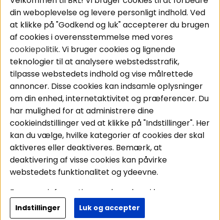
Velkommen til BRL! Vi bruger cookies til at forbedre
Pakkeløsninger
Cookies
din weboplevelse og levere personligt indhold. Ved
Bilstereo
Handelsbetingelser
at klikke på "Godkend og luk" accepterer du brugen
Højttalere
Personvernpolicy
af cookies i overensstemmelse med vores
Forstærker
Service / Garanti /
cookiepolitik
. Vi bruger cookies og lignende
Smartphone
Retur
teknologier til at analysere webstedsstrafik,
Tilbehør
tilpasse webstedets indhold og vise målrettede
Kabler
annoncer. Disse cookies kan indsamle oplysninger
om din enhed, internetaktivitet og præferencer. Du
har mulighed for at administrere dine
Områder
Følg os
cookieindstillinger ved at klikke på "Indstillinger". Her
Instagram
Bilstereo
kan du vælge, hvilke kategorier af cookies der skal
Hjemmestereo
Facebook
aktiveres eller deaktiveres. Bemærk, at
S
ø
g på din bil
deaktivering af visse cookies kan påvirke
Youtube
webstedets funktionalitet og ydeevne.
Tiktok
For mere information om, hvordan vi bruger
cookies og behandler dine personoplysninger, læs
Indstillinger
Luk og accepter
Copyright © 2026 - BRL Electronics
venligst vores
personvernpolicy
. Ved at fortsætte