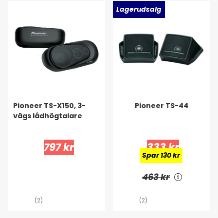
Lagerudsalg
Pioneer TS-X150, 3-
Pioneer TS-44
vägs lådhögtalare
797 kr
333 kr
Spar 130 kr
463 kr
(2)
(2)