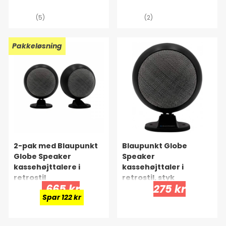
(5)
(2)
Pakkeløsning
2-pak med Blaupunkt
Blaupunkt Globe
Globe Speaker
Speaker
kassehøjttalere i
kassehøjttaler i
retrostil
retrostil, styk
665 kr
275 kr
Spar 122 kr