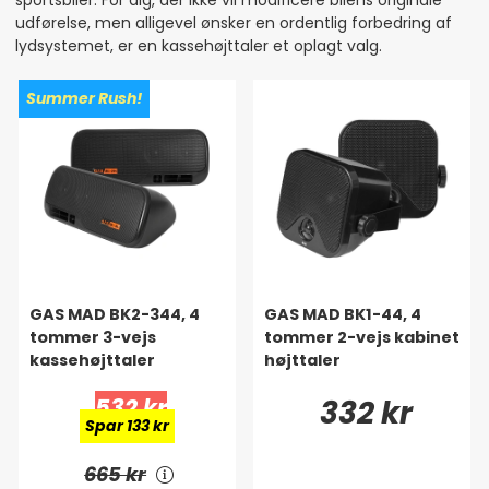
udførelse, men alligevel ønsker en ordentlig forbedring af
lydsystemet, er en kassehøjttaler et oplagt valg.
Summer Rush!
GAS MAD BK2-344, 4
GAS MAD BK1-44, 4
tommer 3-vejs
tommer 2-vejs kabinet
kassehøjttaler
højttaler
532 kr
332 kr
Spar 133 kr
665 kr