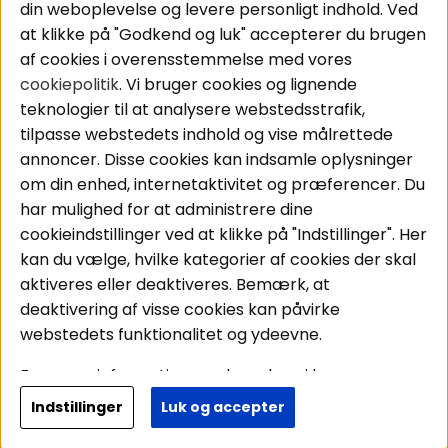
din weboplevelse og levere personligt indhold. Ved
Bilstereo
Handelsbetingelser
at klikke på "Godkend og luk" accepterer du brugen
Højttalere
Personvernpolicy
af cookies i overensstemmelse med vores
Forstærker
Service / Garanti /
cookiepolitik
. Vi bruger cookies og lignende
Smartphone
Retur
teknologier til at analysere webstedsstrafik,
Tilbehør
tilpasse webstedets indhold og vise målrettede
Kabler
annoncer. Disse cookies kan indsamle oplysninger
om din enhed, internetaktivitet og præferencer. Du
har mulighed for at administrere dine
Områder
Følg os
cookieindstillinger ved at klikke på "Indstillinger". Her
Instagram
Bilstereo
kan du vælge, hvilke kategorier af cookies der skal
Hjemmestereo
Facebook
aktiveres eller deaktiveres. Bemærk, at
S
ø
g på din bil
deaktivering af visse cookies kan påvirke
Youtube
webstedets funktionalitet og ydeevne.
Tiktok
For mere information om, hvordan vi bruger
cookies og behandler dine personoplysninger, læs
Indstillinger
Luk og accepter
Copyright © 2026 - BRL Electronics
venligst vores
personvernpolicy
. Ved at fortsætte