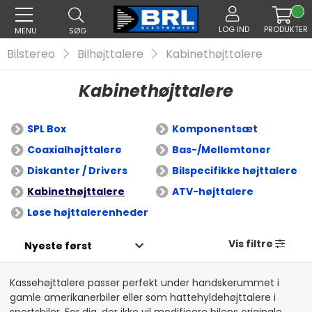
LOG IND
PRODUKTER
MENU
SØG
Bilstereo
Bilhøjttalere
Kabinethøjttalere
Kabinethøjttalere
SPL Box
Komponentsæt
Coaxialhøjttalere
Bas-/Mellemtoner
Diskanter / Drivers
Bilspecifikke højttalere
Kabinethøjttalere
ATV-højttalere
Løse højttalerenheder
Vis filtre
Kassehøjttalere passer perfekt under handskerummet i
gamle amerikanerbiler eller som hattehyldehøjttalere i
sportsbiler. For dig, der ikke vil modificere bilens originale