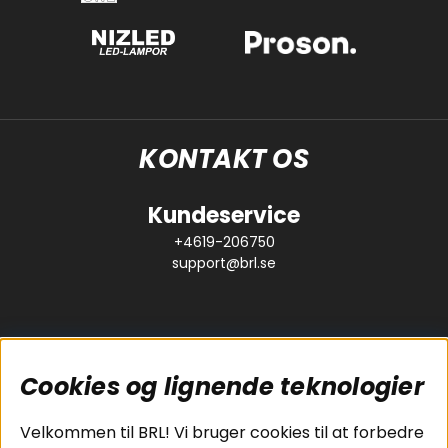
KONTAKT OS
Kundeservice
+4619-206750
support@brl.se
Cookies og lignende teknologier
Populære sider
Kundeservice
Velkommen til BRL! Vi bruger cookies til at forbedre
Pakkeløsninger
Cookies