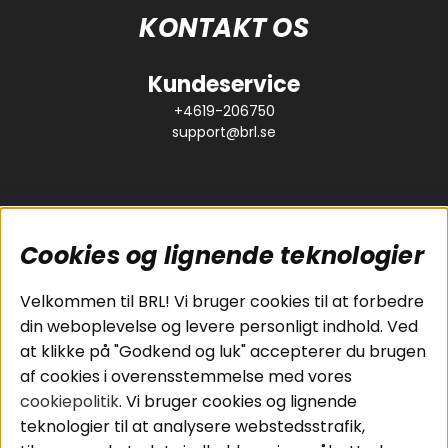
KONTAKT OS
Kundeservice
+4619-206750
support@brl.se
Cookies og lignende teknologier
Populære sider
Kundeservice
Velkommen til BRL! Vi bruger cookies til at forbedre
Pakkeløsninger
Cookies
din weboplevelse og levere personligt indhold. Ved
Bilstereo
Handelsbetingelser
at klikke på "Godkend og luk" accepterer du brugen
Højttalere
Personvernpolicy
af cookies i overensstemmelse med vores
Forstærker
Service / Garanti /
cookiepolitik
. Vi bruger cookies og lignende
Smartphone
Retur
teknologier til at analysere webstedsstrafik,
Tilbehør