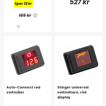
132 kr
527 kr
Spar 33 kr
165 kr
(1)
Auto-Connect rød
Stinger universal
voltmåler
voltmätare, röd
display