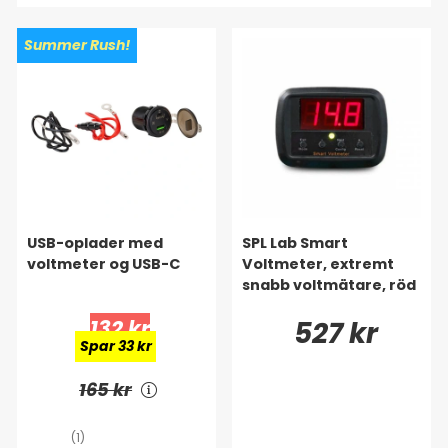
Summer Rush!
USB-oplader med
SPL Lab Smart
voltmeter og USB-C
Voltmeter, extremt
snabb voltmätare, röd
132 kr
527 kr
Spar 33 kr
165 kr
(1)