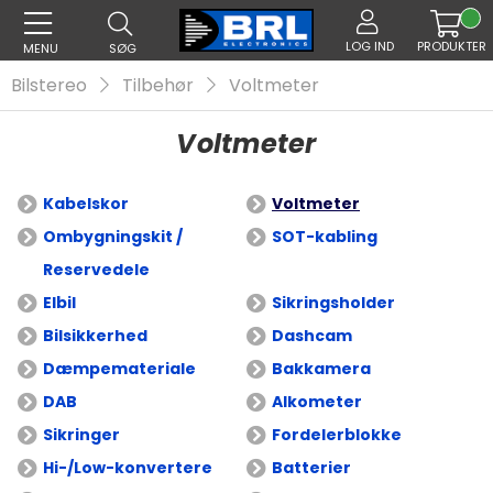
LOG IND
PRODUKTER
MENU
SØG
Bilstereo
Tilbehør
Voltmeter
Voltmeter
Kabelskor
Voltmeter
Ombygningskit /
SOT-kabling
Reservedele
Elbil
Sikringsholder
Bilsikkerhed
Dashcam
Dæmpemateriale
Bakkamera
DAB
Alkometer
Sikringer
Fordelerblokke
Hi-/Low-konvertere
Batterier