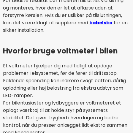
For bedste resultat bør måleren tilsluttes via sikring
og monteres, hvor den er let at aflæse uden at
forstyrre kørslen. Hvis du er usikker på tilslutningen,
kan det være klogt at supplere med
kabelsko
for en
sikker installation.
Hvorfor bruge voltmeter i bilen
Et voltmeter hjælper dig med tidligt at opdage
problemer i elsystemet, før de fører til driftsstop.
Faldende spænding kan indikere svagt batteri, dårlig
opladning eller høj belastning fra ekstra udstyr som
LED-ramper.
For bilentusiaster og lydbyggere er voltmeteret et
oplagt værktøj til at holde styr på systemets
stabilitet. Det giver tryghed i hverdagen og bedre
kontrol, når du presser anlægget lidt ekstra sammen
med kondensator.