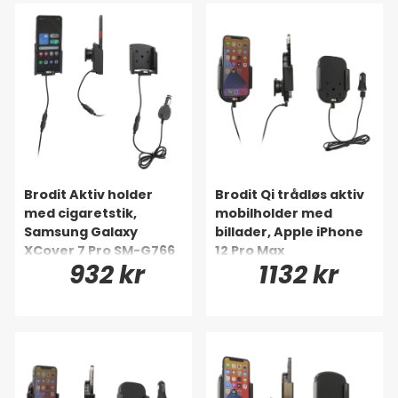
Brodit Aktiv holder
Brodit Qi trådløs aktiv
med cigaretstik,
mobilholder med
Samsung Galaxy
billader, Apple iPhone
XCover 7 Pro SM-G766
12 Pro Max
932 kr
1132 kr