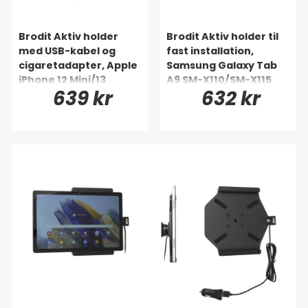
Brodit Aktiv holder
Brodit Aktiv holder til
med USB-kabel og
fast installation,
cigaretadapter, Apple
Samsung Galaxy Tab
iPhone 12 Mini/13
A9 SM-X110/SM-X115
639 kr
632 kr
Mini/5/5C/5S/SE