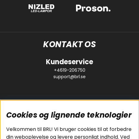
KONTAKT OS
Kundeservice
+4619-206750
support@brl.se
Cookies og lignende teknologier
Populære sider
Kundeservice
Velkommen til BRL! Vi bruger cookies til at forbedre
Pakkeløsninger
Cookies
din weboplevelse og levere personligt indhold. Ved