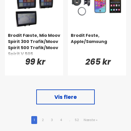
Brodit Fæste, Mio Moov
Brodit Feste,
Spirit 300 Trafik/Moov
Apple/Samsung
Spirit 500 Trafik/Moov
Spirit V 505
99 kr
265 kr
TV/S480/S485 m. fl.
Vis flere
1
2
3
4
..
52
Næste
»