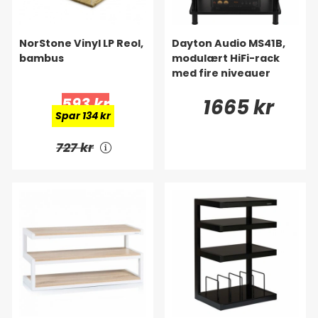
NorStone Vinyl LP Reol,
Dayton Audio MS41B,
bambus
modulært HiFi-rack
med fire niveauer
593 kr
1665 kr
Spar 134 kr
727 kr