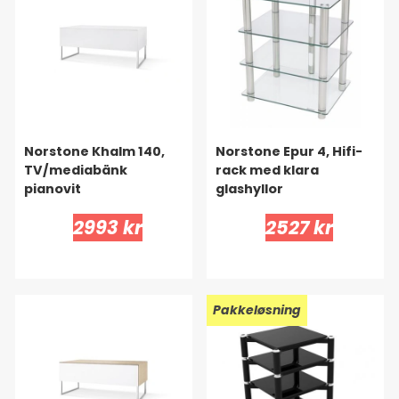
Norstone Khalm 140,
Norstone Epur 4, Hifi-
TV/mediabänk
rack med klara
pianovit
glashyllor
2993 kr
2527 kr
Pakkeløsning