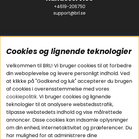
+4619-206750
support@brl.se
Cookies og lignende teknologier
Populære sider
Kundeservice
Velkommen til BRL! Vi bruger cookies til at forbedre
Pakkeløsninger
Cookies
din weboplevelse og levere personligt indhold. Ved
Bilstereo
Handelsbetingelser
at klikke på "Godkend og luk" accepterer du brugen
Højttalere
Personvernpolicy
af cookies i overensstemmelse med vores
Forstærker
Service / Garanti /
cookiepolitik
. Vi bruger cookies og lignende
Smartphone
Retur
teknologier til at analysere webstedsstrafik,
Tilbehør
tilpasse webstedets indhold og vise målrettede
Kabler
annoncer. Disse cookies kan indsamle oplysninger
om din enhed, internetaktivitet og præferencer. Du
har mulighed for at administrere dine
Områder
Følg os