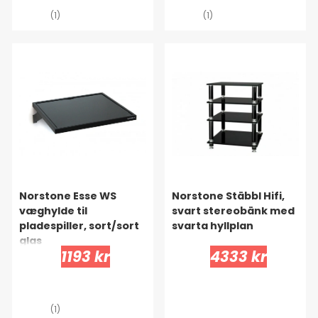
(1)
(1)
Norstone Esse WS
Norstone Stäbbl Hifi,
væghylde til
svart stereobänk med
pladespiller, sort/sort
svarta hyllplan
glas
1193 kr
4333 kr
(1)