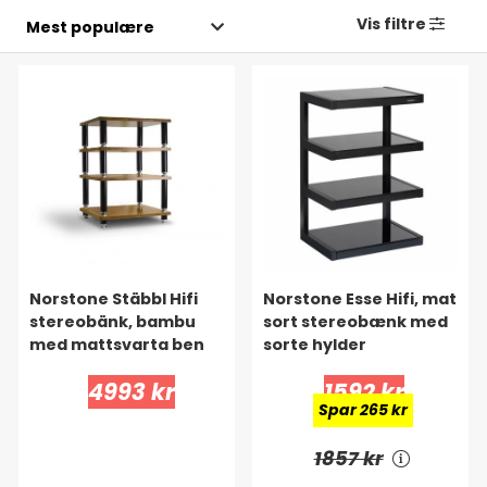
Vis filtre
Norstone Stäbbl Hifi
Norstone Esse Hifi, mat
stereobänk, bambu
sort stereobænk med
med mattsvarta ben
sorte hylder
4993 kr
1592 kr
Spar 265 kr
1857 kr