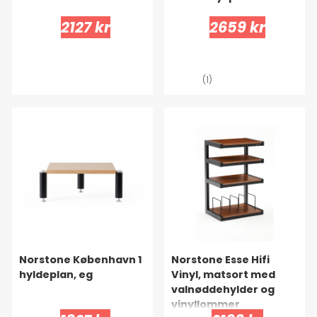
2127 kr
2659 kr
(1)
Norstone København 1
Norstone Esse Hifi
hyldeplan, eg
Vinyl, matsort med
valnøddehylder og
vinyllommer