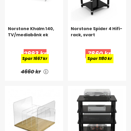
Norstone Khalm 140,
Norstone Spider 4 Hifi-
TV/mediabänk ek
rack, svart
2993 kr
7860 kr
Spar 1667 kr
Spar 1180 kr
4660 kr