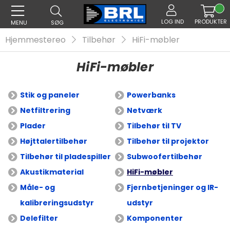
LOG IND
PRODUKTER
MENU
SØG
Hjemmestereo
Tilbehør
HiFi-møbler
HiFi-møbler
Stik og paneler
Powerbanks
Netfiltrering
Netværk
Plader
Tilbehør til TV
Højttalertilbehør
Tilbehør til projektor
Tilbehør til pladespiller
Subwoofertilbehør
Akustikmaterial
HiFi-møbler
Måle- og
Fjernbetjeninger og IR-
kalibreringsudstyr
udstyr
Delefilter
Komponenter