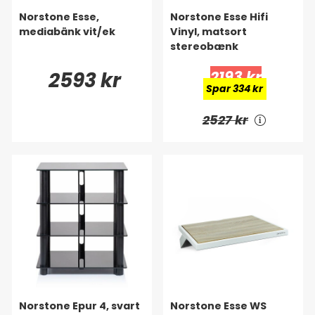
Norstone Esse,
Norstone Esse Hifi
mediabänk vit/ek
Vinyl, matsort
stereobænk
2593 kr
2193 kr
Spar 334 kr
2527 kr
Norstone Epur 4, svart
Norstone Esse WS