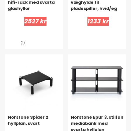
hifi-rack med svarta
væghylde til
glashyllor
pladespiller, hvid/eg
2527 kr
1233 kr
(1)
Norstone Spider 2
Norstone Epur 3, stilfull
hyllplan, svart
mediabänk med
svarta hyllplan