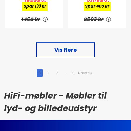
1327 kr
2193 kr
Spar 133 kr
Spar 400 kr
1460 kr
2593 kr
Vis flere
1
2
3
..
4
Næste
»
HiFi-møbler - Møbler til
lyd- og billedeudstyr