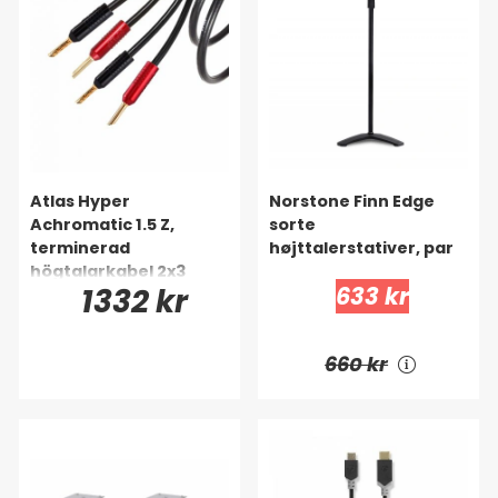
Atlas Hyper
Norstone Finn Edge
Achromatic 1.5 Z,
sorte
terminerad
højttalerstativer, par
högtalarkabel 2x3
1332 kr
633 kr
meter
660 kr