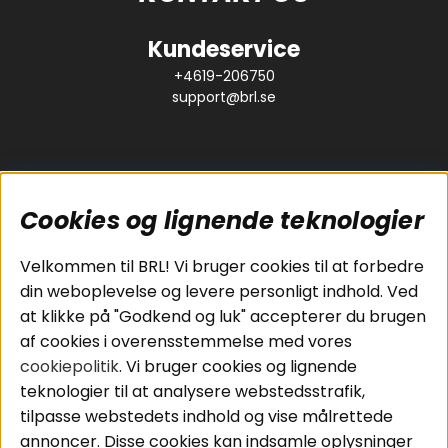
Kundeservice
+4619-206750
support@brl.se
Cookies og lignende teknologier
Populære sider
Kundeservice
Velkommen til BRL! Vi bruger cookies til at forbedre
Pakkeløsninger
Cookies
din weboplevelse og levere personligt indhold. Ved
Bilstereo
Handelsbetingelser
at klikke på "Godkend og luk" accepterer du brugen
Højttalere
Personvernpolicy
af cookies i overensstemmelse med vores
Forstærker
Service / Garanti /
cookiepolitik
. Vi bruger cookies og lignende
Smartphone
Retur
teknologier til at analysere webstedsstrafik,
Tilbehør
tilpasse webstedets indhold og vise målrettede
Kabler
annoncer. Disse cookies kan indsamle oplysninger