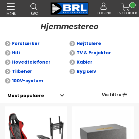
LOG IND
PRODUKTER
MENU
SØG
Hjemmestereo
Forstærker
Højttalere
Hifi
TV & Projektor
Hovedtelefoner
Kabler
Tilbehør
Byg selv
100V-system
Vis filtre