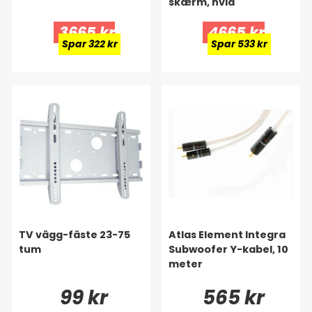
skærm, hvid
3665 kr
4665 kr
Spar 322 kr
Spar 533 kr
TV vägg-fäste 23-75
Atlas Element Integra
tum
Subwoofer Y-kabel, 10
meter
99 kr
565 kr