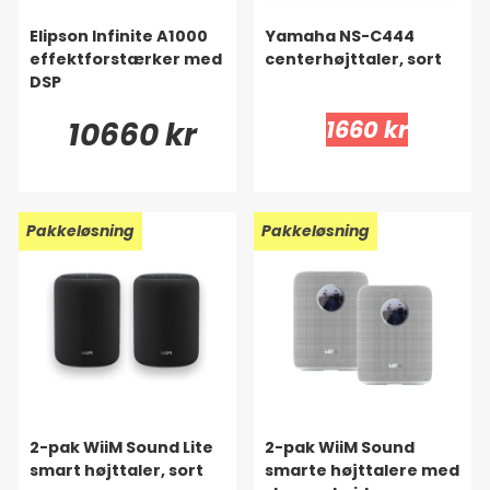
Elipson Infinite A1000
Yamaha NS-C444
effektforstærker med
centerhøjttaler, sort
DSP
10660 kr
1660 kr
Pakkeløsning
Pakkeløsning
2-pak WiiM Sound Lite
2-pak WiiM Sound
smart højttaler, sort
smarte højttalere med