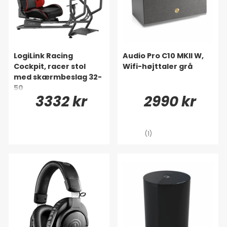
LogiLink Racing
Audio Pro C10 MKII W,
Cockpit, racer stol
Wifi-højttaler grå
med skærmbeslag 32-
50
3332 kr
2990 kr
(1)