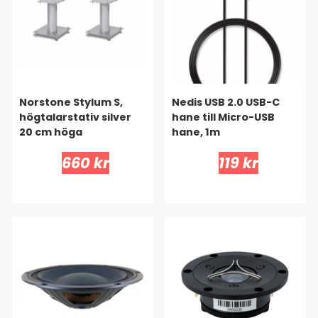
Norstone Stylum S,
Nedis USB 2.0 USB-C
högtalarstativ silver
hane till Micro-USB
20 cm höga
hane, 1m
660 kr
119 kr