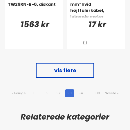
TW29RN-B-8, diskant
mm² hvid
højttalerkabel,
løbende meter
1563 kr
17 kr
(1)
Vis flere
«
Forrige
1
..
51
52
53
54
..
88
Næste
»