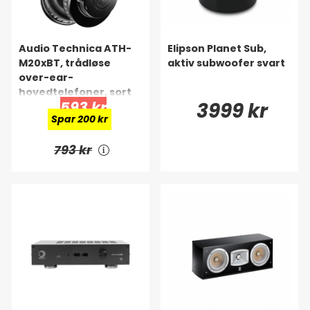
Audio Technica ATH-
Elipson Planet Sub,
M20xBT, trådløse
aktiv subwoofer svart
over-ear-
hovedtelefoner, sort
593 kr
3999 kr
Spar 200 kr
793 kr