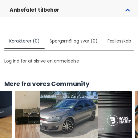
Anbefalet tilbehør
Karakterer (0)
Spørgsmål og svar (0)
Fællesskab
Log ind for at skrive en anmeldelse
Åben lyd. Lukket fokus.
Sony LinkBuds Open er trådløse høretelefoner til dig,
Mere fra vores Community
der nægter at vælge mellem musik og omgivelser.
Det åbne design lader verden komme ind, mens du
får en præcis og velafbalanceret lyd direkte i øret.
En specialdesignet ringdriver gør, at du kan høre,
hvad der sker omkring dig, uden at gå på kompromis
med lytteoplevelsen. Konstruktionen er fjerlet, 4,8
gram pr. høretelefon, og hviler stabilt i øret uden at