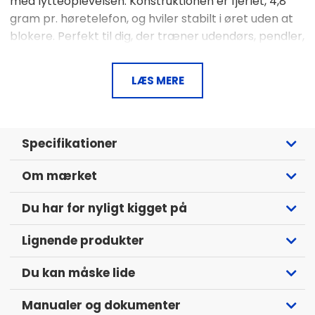
med lytteoplevelsen. Konstruktionen er fjerlet, 4,8
gram pr. høretelefon, og hviler stabilt i øret uden at
blokere. Perfekt til dig, der træner udendørs, pendler,
arbejder i åbent kontor eller bare vil høre både
playliste og virkelighed.
LÆS MERE
IPX4-klassificeret til træning og hverdag
Virkelig god lyd
Specifikationer
Fokus på
Op til 22 timers batteritid (8+14) + hurtigopladning
Om mærket
Multipoint, tilslut to enheder samtidigt
EQ og funktioner via Sony | Headphones Connect-appen
Du har for nyligt kigget på
Lignende produkter
Du kan måske lide
Manualer og dokumenter