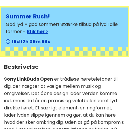
Summer Rush!
God lyd = god sommer! Stærke tilbud på lyd i alle
former -
Klik her >
15
12
09
58
Beskrivelse
Sony LinkBuds Open
er trådløse høretelefoner til
dig, der nægter at vælge mellem musik og
omgivelser. Det åbne design lader verden komme
ind, mens du får en præcis og velafbalanceret lyd
direkte i øret. Et særligt element, en ringformet,
lader lyden slippe igennem og gør, at du kan høre,
hvad der sker omkring dig. Uden at gå på kompromis