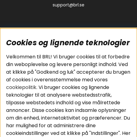
support@brl.se
Cookies og lignende teknologier
Populære sider
Kundeservice
Velkommen til BRL! Vi bruger cookies til at forbedre
Pakkeløsninger
Cookies
din weboplevelse og levere personligt indhold. Ved
Bilstereo
Handelsbetingelser
at klikke på "Godkend og luk" accepterer du brugen
Højttalere
Personvernpolicy
af cookies i overensstemmelse med vores
Forstærker
Service / Garanti /
cookiepolitik
. Vi bruger cookies og lignende
Smartphone
Retur
teknologier til at analysere webstedsstrafik,
Tilbehør
tilpasse webstedets indhold og vise målrettede
Kabler
annoncer. Disse cookies kan indsamle oplysninger
om din enhed, internetaktivitet og præferencer. Du
har mulighed for at administrere dine
Områder
Følg os
cookieindstillinger ved at klikke på "Indstillinger". Her
Instagram