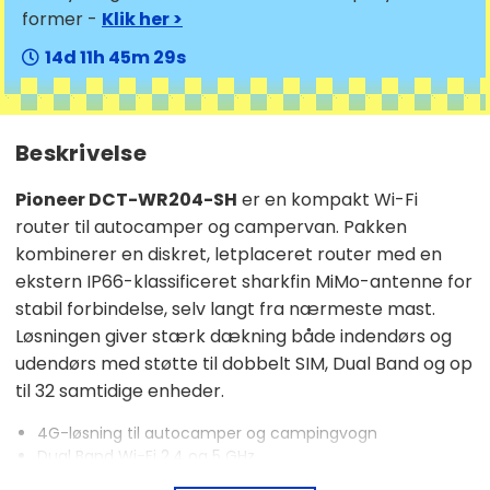
former -
Klik her >
14
11
45
28
Beskrivelse
Pioneer DCT-WR204-SH
er en kompakt Wi-Fi
router til autocamper og campervan. Pakken
kombinerer en diskret, letplaceret router med en
ekstern IP66-klassificeret sharkfin MiMo-antenne for
stabil forbindelse, selv langt fra nærmeste mast.
Løsningen giver stærk dækning både indendørs og
udendørs med støtte til dobbelt SIM, Dual Band og op
til 32 samtidige enheder.
4G-løsning til autocamper og campingvogn
Dual Band Wi-Fi 2.4 og 5 GHz
Ekstern IP66-klassificeret MiMo-antenne