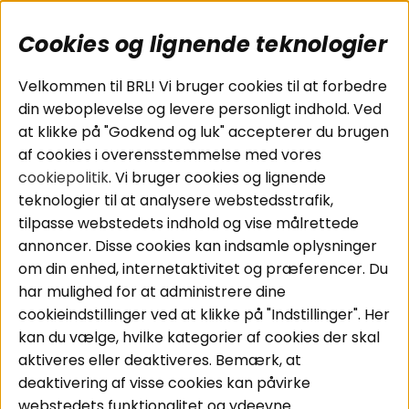
Cookies og lignende teknologier
Populære sider
Kundeservice
Velkommen til BRL! Vi bruger cookies til at forbedre
Pakkeløsninger
Cookies
din weboplevelse og levere personligt indhold. Ved
Bilstereo
Handelsbetingelser
at klikke på "Godkend og luk" accepterer du brugen
Højttalere
Personvernpolicy
af cookies i overensstemmelse med vores
Forstærker
Service / Garanti /
cookiepolitik
. Vi bruger cookies og lignende
Smartphone
Retur
teknologier til at analysere webstedsstrafik,
Tilbehør
tilpasse webstedets indhold og vise målrettede
Kabler
annoncer. Disse cookies kan indsamle oplysninger
om din enhed, internetaktivitet og præferencer. Du
har mulighed for at administrere dine
Områder
Følg os
cookieindstillinger ved at klikke på "Indstillinger". Her
Instagram
Bilstereo
kan du vælge, hvilke kategorier af cookies der skal
Hjemmestereo
Facebook
aktiveres eller deaktiveres. Bemærk, at
S
ø
g på din bil
deaktivering af visse cookies kan påvirke
Youtube
webstedets funktionalitet og ydeevne.