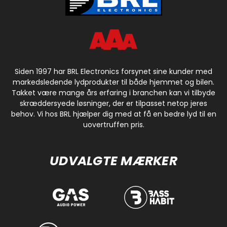
WebUI på EN, DE, FR
Strøm: 8 til 18 V
Driftstemperatur: -20 til +60 °C
OTA-opdateringer
ECE-R10-godkendt
Siden 1997 har BRL Electronics forsynet sine kunder med
markedsledende lydprodukter til både hjemmet og bilen.
Takket være mange års erfaring i branchen kan vi tilbyde
skræddersyede løsninger, der er tilpasset netop jeres
behov. Vi hos BRL hjælper dig med at få en bedre lyd til en
uovertruffen pris.
UDVALGTE MÆRKER