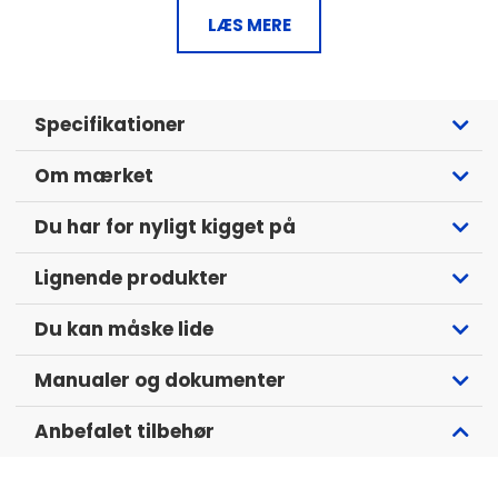
To interne Wi-Fi-antenner
LÆS MERE
Op til 32 enheder samtidig
To nano SIM-pladser
Wi-Fi repeater med hotspotstøtte
2G, 3G, 4G LT
Specifikationer
Webinterface til mobil, tablet og laptop
Sleep Timer og gæstetilstand
Om mærket
Du har for nyligt kigget på
Lignende produkter
Du kan måske lide
Manualer og dokumenter
Anbefalet tilbehør