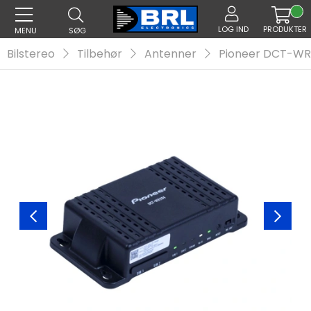
LOG IND
PRODUKTER
MENU
SØG
Bilstereo
Tilbehør
Antenner
Pioneer DCT-WR