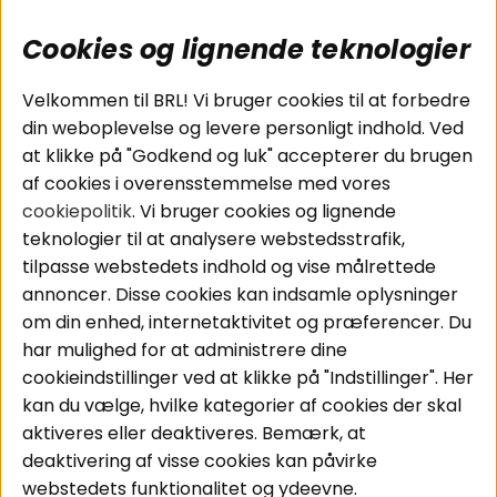
Cookies og lignende teknologier
Populære sider
Kundeservice
Velkommen til BRL! Vi bruger cookies til at forbedre
Pakkeløsninger
Cookies
din weboplevelse og levere personligt indhold. Ved
Bilstereo
Handelsbetingelser
at klikke på "Godkend og luk" accepterer du brugen
Højttalere
Personvernpolicy
af cookies i overensstemmelse med vores
Forstærker
Service / Garanti /
cookiepolitik
. Vi bruger cookies og lignende
Smartphone
Retur
teknologier til at analysere webstedsstrafik,
Tilbehør
tilpasse webstedets indhold og vise målrettede
Kabler
annoncer. Disse cookies kan indsamle oplysninger
om din enhed, internetaktivitet og præferencer. Du
har mulighed for at administrere dine
Områder
Følg os
cookieindstillinger ved at klikke på "Indstillinger". Her
Instagram
Bilstereo
kan du vælge, hvilke kategorier af cookies der skal
Hjemmestereo
Facebook
aktiveres eller deaktiveres. Bemærk, at
S
ø
g på din bil
deaktivering af visse cookies kan påvirke
Youtube
webstedets funktionalitet og ydeevne.