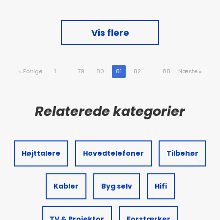
Vis flere
«
Forrige
1
..
79
80
81
82
..
88
Næste
»
Højttalere
Hovedtelefoner
Tilbehør
Kabler
Byg selv
Hifi
TV & Projektor
Forstærker