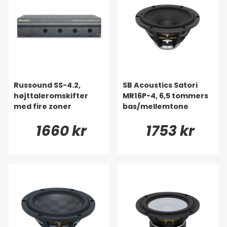
Russound SS-4.2,
SB Acoustics Satori
højttaleromskifter
MR16P-4, 6,5 tommers
med fire zoner
bas/mellemtone
1660 kr
1753 kr