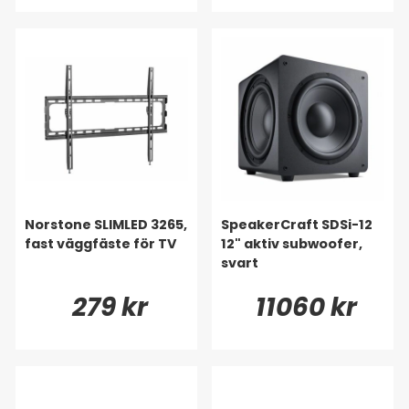
Norstone SLIMLED 3265,
SpeakerCraft SDSi-12
fast väggfäste för TV
12" aktiv subwoofer,
svart
279 kr
11060 kr