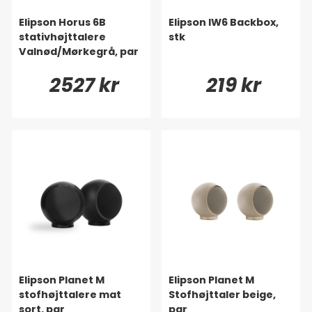
Elipson Horus 6B
Elipson IW6 Backbox,
stativhøjttalere
stk
Valnød/Mørkegrå, par
2527 kr
219 kr
Elipson Planet M
Elipson Planet M
stofhøjttalere mat
Stofhøjttaler beige,
sort, par
par