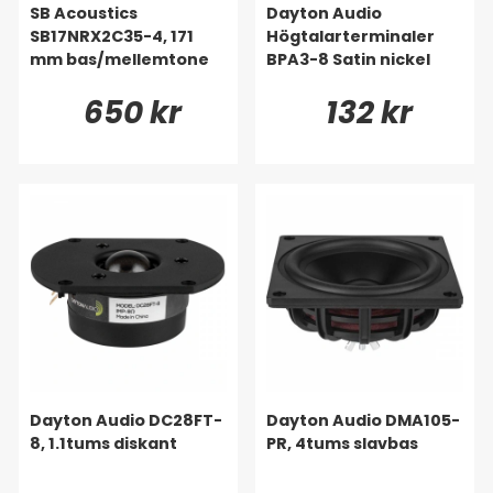
baslåden. Tykkere
SB Acoustics
Dayton Audio
kabler fastgøres med
SB17NRX2C35-4, 171
Högtalarterminaler
ringklemmer.
mm bas/mellemtone
BPA3-8 Satin nickel
Favoritten!
650 kr
132 kr
Dayton Audio DC28FT-
Dayton Audio DMA105-
8, 1.1tums diskant
PR, 4tums slavbas