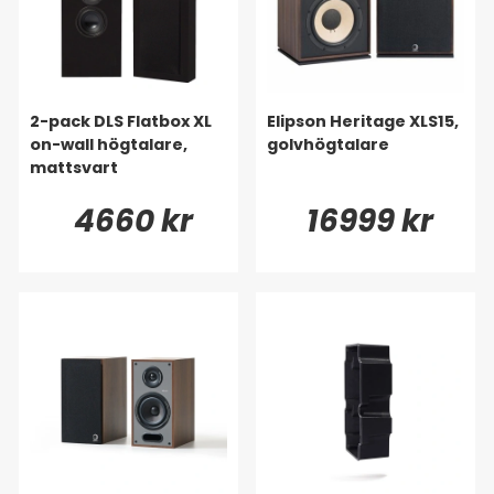
2-pack DLS Flatbox XL
Elipson Heritage XLS15,
on-wall högtalare,
golvhögtalare
mattsvart
4660 kr
16999 kr