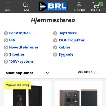
LOG IND
PRODUKTER
MENU
SØG
Hjemmestereo
Forstærker
Højttalere
Hifi
TV & Projektor
Hovedtelefoner
Kabler
Tilbehør
Byg selv
100V-system
Vis filtre
Pakkeløsning