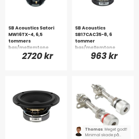
SB Acoustics Satori
SB Acoustics
MW16TX-4, 6,5
SB17CAC35-8, 6
tommers
tommer
bas/mellemtone
bas/mellemtone
2720 kr
963 kr
Thomas
:
Meget godt!
Minimal skade på