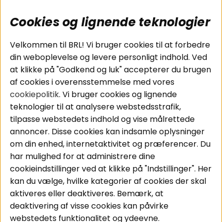
Cookies og lignende teknologier
Populære sider
Kundeservice
Velkommen til BRL! Vi bruger cookies til at forbedre
Pakkeløsninger
Cookies
din weboplevelse og levere personligt indhold. Ved
Bilstereo
Handelsbetingelser
at klikke på "Godkend og luk" accepterer du brugen
Højttalere
Personvernpolicy
af cookies i overensstemmelse med vores
Forstærker
Service / Garanti /
cookiepolitik
. Vi bruger cookies og lignende
Smartphone
Retur
teknologier til at analysere webstedsstrafik,
Tilbehør
tilpasse webstedets indhold og vise målrettede
Kabler
annoncer. Disse cookies kan indsamle oplysninger
om din enhed, internetaktivitet og præferencer. Du
har mulighed for at administrere dine
Områder
Følg os
cookieindstillinger ved at klikke på "Indstillinger". Her
Instagram
Bilstereo
kan du vælge, hvilke kategorier af cookies der skal
Hjemmestereo
Facebook
aktiveres eller deaktiveres. Bemærk, at
S
ø
g på din bil
deaktivering af visse cookies kan påvirke
Youtube
webstedets funktionalitet og ydeevne.