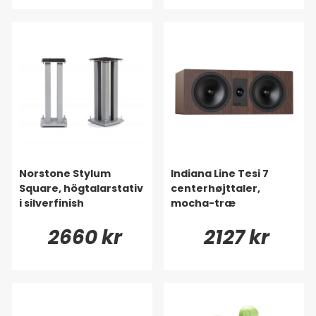
Norstone Stylum
Indiana Line Tesi 7
Square, högtalarstativ
centerhøjttaler,
i silverfinish
mocha-træ
2660 kr
2127 kr