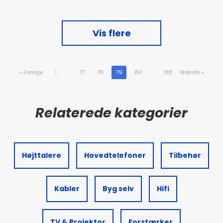
Vis flere
«
Forrige
1
..
77
78
79
80
..
88
Næste
»
Højttalere
Hovedtelefoner
Tilbehør
Kabler
Byg selv
Hifi
TV & Projektor
Forstærker