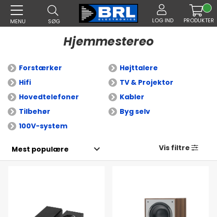
LOG IND
PRODUKTER
MENU
SØG
Hjemmestereo
Forstærker
Højttalere
Hifi
TV & Projektor
Hovedtelefoner
Kabler
Tilbehør
Byg selv
100V-system
Vis filtre