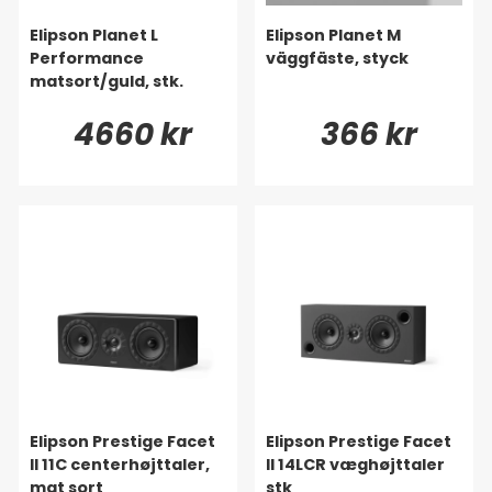
Elipson Planet L
Elipson Planet M
Performance
väggfäste, styck
matsort/guld, stk.
4660 kr
366 kr
Elipson Prestige Facet
Elipson Prestige Facet
II 11C centerhøjttaler,
II 14LCR væghøjttaler
mat sort
stk