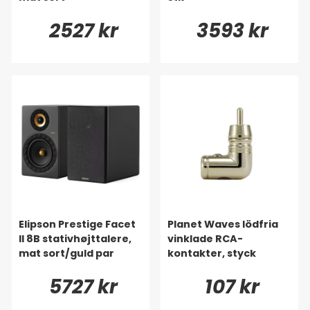
2527 kr
3593 kr
Elipson Prestige Facet
Planet Waves lödfria
II 8B stativhøjttalere,
vinklade RCA-
mat sort/guld par
kontakter, styck
5727 kr
107 kr