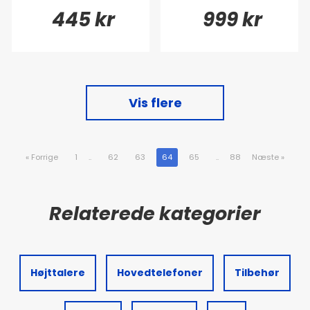
445 kr
999 kr
Vis flere
«
Forrige
1
..
62
63
64
65
..
88
Næste
»
Højttalere
Hovedtelefoner
Tilbehør