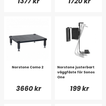
1377 kr
1720 kr
Norstone Como 2
Norstone justerbart
väggfäste för Sonos
One
3660 kr
199 kr