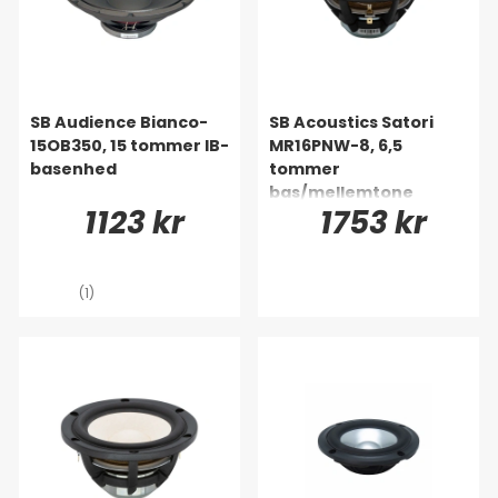
SB Audience Bianco-
SB Acoustics Satori
15OB350, 15 tommer IB-
MR16PNW-8, 6,5
basenhed
tommer
bas/mellemtone
1123 kr
1753 kr
(1)