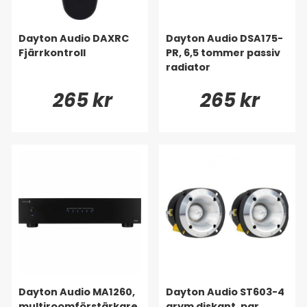
Dayton Audio DAXRC
Dayton Audio DSA175-
Fjärrkontroll
PR, 6,5 tommer passiv
radiator
265 kr
265 kr
Dayton Audio MA1260,
Dayton Audio ST603-4
multiroomförstärkare
grym diskant, par