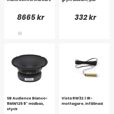
8665 kr
332 kr
(1)
SB Audience Bianco-
Vista RW32.1 IR-
8MW125 8" midbas,
mottagare, infällnad
styck