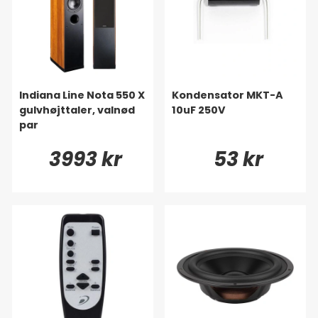
Indiana Line Nota 550 X
Kondensator MKT-A
gulvhøjttaler, valnød
10uF 250V
par
3993 kr
53 kr