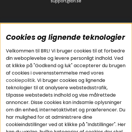
support@brl.se
Cookies og lignende teknologier
Populære sider
Kundeservice
Velkommen til BRL! Vi bruger cookies til at forbedre
Pakkeløsninger
Cookies
din weboplevelse og levere personligt indhold. Ved
Bilstereo
Handelsbetingelser
at klikke på "Godkend og luk" accepterer du brugen
Højttalere
Personvernpolicy
af cookies i overensstemmelse med vores
Forstærker
Service / Garanti /
cookiepolitik
. Vi bruger cookies og lignende
Smartphone
Retur
teknologier til at analysere webstedsstrafik,
Tilbehør
tilpasse webstedets indhold og vise målrettede
Kabler
annoncer. Disse cookies kan indsamle oplysninger
om din enhed, internetaktivitet og præferencer. Du
har mulighed for at administrere dine
Områder
Følg os
cookieindstillinger ved at klikke på "Indstillinger". Her
Instagram
Bilstereo
kan du vælge, hvilke kategorier af cookies der skal