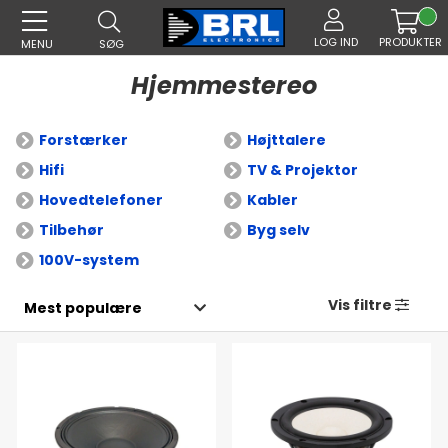
LOG IND
PRODUKTER
MENU
SØG
Hjemmestereo
Forstærker
Højttalere
Hifi
TV & Projektor
Hovedtelefoner
Kabler
Tilbehør
Byg selv
100V-system
Vis filtre