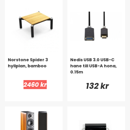
Norstone Spider 3
Nedis USB 3.0 USB-C
hyllplan, bamboo
hane till USB-A hona,
0.15m
2460 kr
132 kr