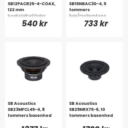
SB12PACR25-4-COAX,
SB15NBAC30-4, 5
122 mm
tommers
koaksialhøjttaler
bas/mellemtone
540 kr
733 kr
SB Acoustics
SB Acoustics
SB23MFCL45-4, 8
SB29NRX75-6, 10
tommers basenhed
tommers basenhed