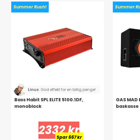
Summer Rush!
Summer Ru
Linus
:
God effekt for en billig penge!
Bass Habit SPL ELITE 5100.1DF,
GAS MAD B
monoblock
baskasse
2332 kr
Spar 667 kr