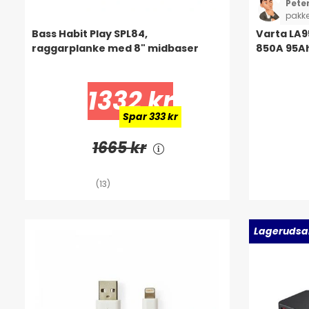
Pete
pakke
Bass Habit Play SPL84,
Varta LA9
raggarplanke med 8" midbaser
850A 95Ah
1332 kr
Spar 333 kr
1665 kr
(13)
Lagerudsa