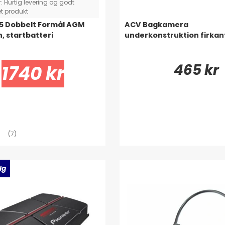
r
:
Hurtig levering og godt
t produkt
5 Dobbelt Formål AGM
ACV Bagkamera
, startbatteri
underkonstruktion firkan
465 kr
1740 kr
(7)
lg