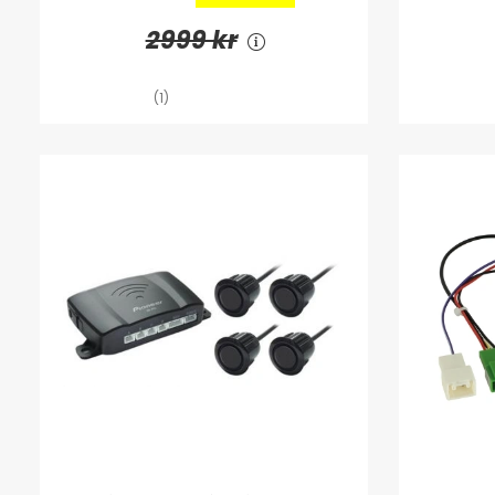
2999 kr
(1)