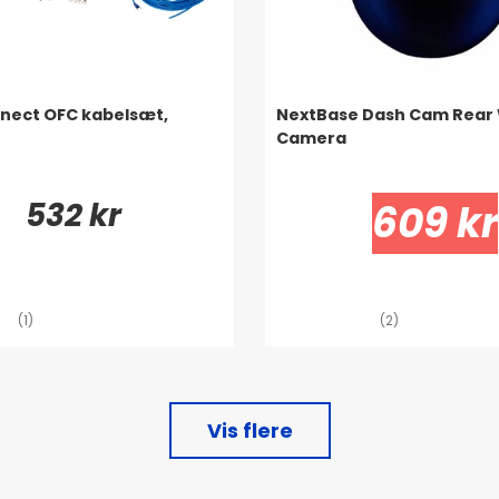
nect OFC kabelsæt,
NextBase Dash Cam Rear
Camera
532 kr
609 kr
(1)
(2)
Vis flere