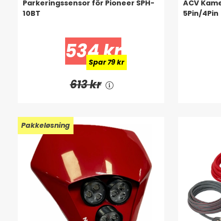
Parkeringssensor för Pioneer SPH-
ACV Kame
10BT
5Pin/4Pin
534 kr
Spar 79 kr
613 kr
Pakkeløsning