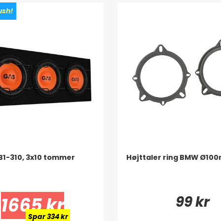
sh!
1-310, 3x10 tommer
Højttaler ring BMW Ø10
99 kr
1665 kr
Spar 334 kr