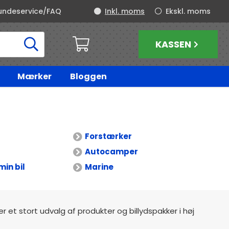
undeservice/FAQ
Inkl. moms
Ekskl. moms
KASSEN
Mærker
Bloggen
Forstærker
Autocamper
min bil
Marine
der et stort udvalg af produkter og billydspakker i høj