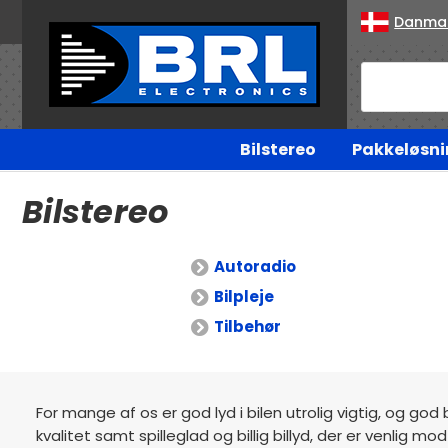
Danma
Bilstereo
Pakkeløsni
Bilstereo
Autoradio
Bilpleje
Tilbehør
For mange af os er god lyd i bilen utrolig vigtig, og god 
kvalitet samt spilleglad og billig billyd, der er venlig 