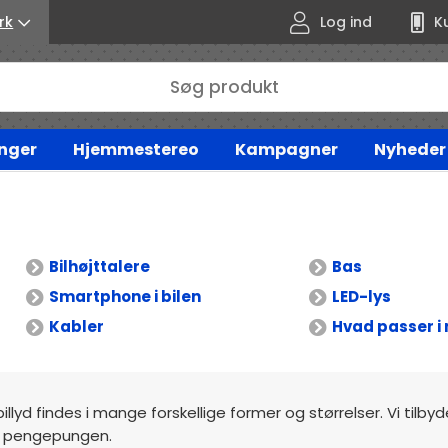
rk
Log ind
K
nger
Hjemmestereo
Kampagner
Nyheder
Bilhøjttalere
Bas
Smartphone i bilen
LED-lys
Kabler
Hvad passer i 
billyd findes i mange forskellige former og størrelser. Vi tilby
mod pengepungen.