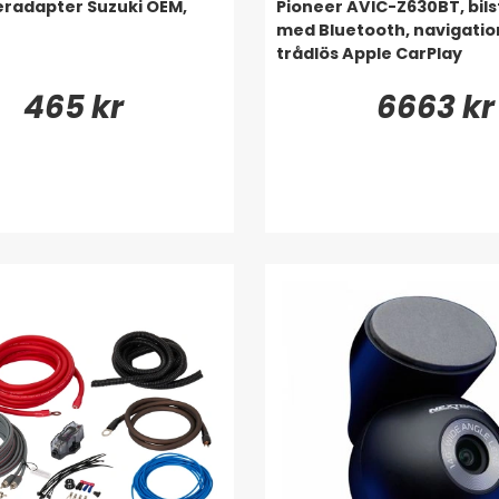
radapter Suzuki OEM,
Pioneer AVIC-Z630BT, bil
med Bluetooth, navigatio
trådlös Apple CarPlay
465 kr
6663 kr