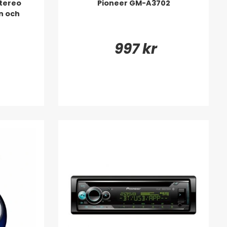
stereo
Pioneer GM-A3702
n och
997 kr