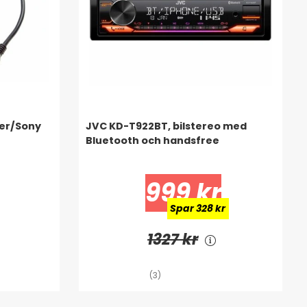
eer/Sony
JVC KD-T922BT, bilstereo med
Bluetooth och handsfree
999 kr
Spar 328 kr
1327 kr
(3)