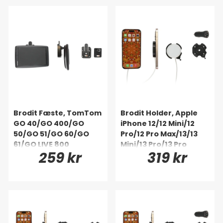
Brodit Fæste, TomTom
Brodit Holder, Apple
GO 40/GO 400/GO
iPhone 12/12 Mini/12
50/GO 51/GO 60/GO
Pro/12 Pro Max/13/13
61/GO LIVE 800
Mini/13 Pro/13 Pro
259 kr
319 kr
Series/GO LIVE 820 m.
Max/14/14 Plus m.fl.
fl.