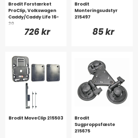
Brodit Forstærket
Brodit
ProClip, Volkswagen
Monteringsudstyr
Caddy/Caddy Life 16-
215497
20
726 kr
85 kr
Brodit MoveClip 215503
Brodit
Sugproppsfæste
215675