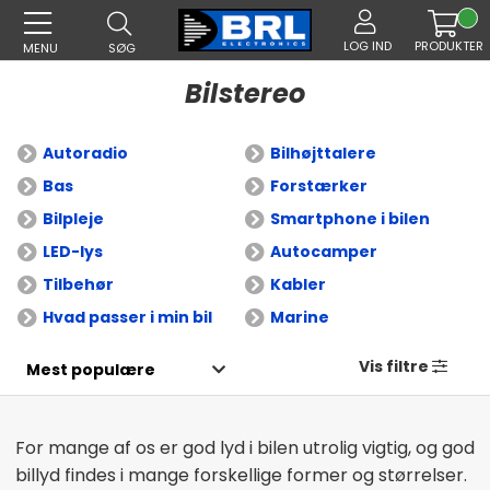
LOG IND
PRODUKTER
MENU
SØG
Bilstereo
Autoradio
Bilhøjttalere
Bas
Forstærker
Bilpleje
Smartphone i bilen
LED-lys
Autocamper
Tilbehør
Kabler
Hvad passer i min bil
Marine
Vis filtre
For mange af os er god lyd i bilen utrolig vigtig, og god
billyd findes i mange forskellige former og størrelser.