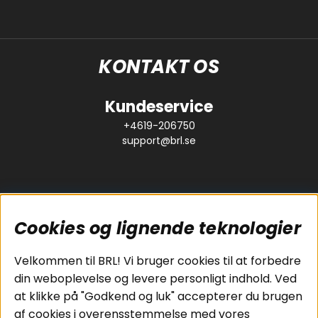
KONTAKT OS
Kundeservice
+4619-206750
support@brl.se
Cookies og lignende teknologier
Populære sider
Kundeservice
Velkommen til BRL! Vi bruger cookies til at forbedre
Pakkeløsninger
Cookies
din weboplevelse og levere personligt indhold. Ved
Bilstereo
Handelsbetingelser
at klikke på "Godkend og luk" accepterer du brugen
Højttalere
Personvernpolicy
af cookies i overensstemmelse med vores