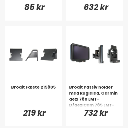
85 kr
632 kr
Brodit Fæste 215805
Brodit Passiv holder
med kugleled, Garmin
dezl 780 LMT-
D/dezlCam 785 LMT-
219 kr
732 kr
D/Fleet 770/Fleet
780/Fleet 790