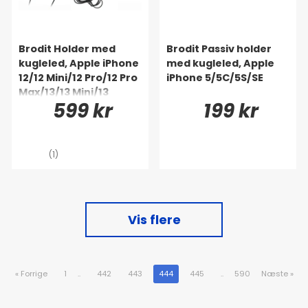
Brodit Holder med
Brodit Passiv holder
kugleled, Apple iPhone
med kugleled, Apple
12/12 Mini/12 Pro/12 Pro
iPhone 5/5C/5S/SE
Max/13/13 Mini/13
599 kr
199 kr
Pro/13 Pro Max/14/14
Plus m.fl.
(1)
Vis flere
«
Forrige
1
..
442
443
444
445
..
590
Næste
»