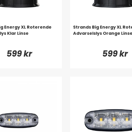
ig Energy XL Roterende
Strands Big Energy XL Ro
ys Klar Linse
Advarselslys Orange Lins
599 kr
599 kr