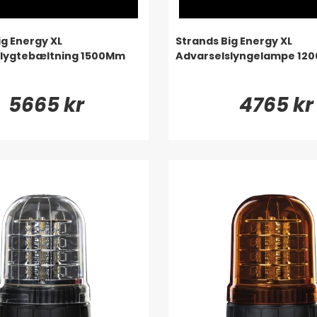
ig Energy XL
Strands Big Energy XL
slygtebæltning 1500Mm
Advarselslyngelampe 12
5665 kr
4765 kr