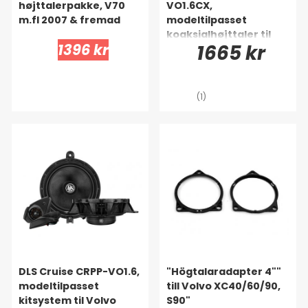
højttalerpakke, V70
VO1.6CX,
m.fl 2007 & fremad
modeltilpasset
koaksialhøjttaler til
1396 kr
1665 kr
Volvo
(1)
DLS Cruise CRPP-VO1.6,
"Högtalaradapter 4""
modeltilpasset
till Volvo XC40/60/90,
kitsystem til Volvo
S90"