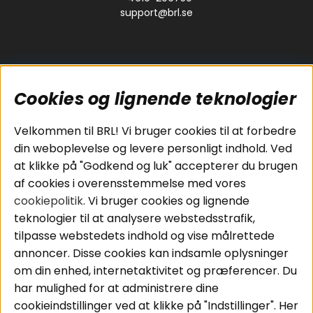
support@brl.se
Cookies og lignende teknologier
Populære sider
Kundeservice
Velkommen til BRL! Vi bruger cookies til at forbedre
Pakkeløsninger
Cookies
din weboplevelse og levere personligt indhold. Ved
Bilstereo
Handelsbetingelser
at klikke på "Godkend og luk" accepterer du brugen
Højttalere
Personvernpolicy
af cookies i overensstemmelse med vores
Forstærker
Service / Garanti /
cookiepolitik
. Vi bruger cookies og lignende
Smartphone
Retur
teknologier til at analysere webstedsstrafik,
Tilbehør
tilpasse webstedets indhold og vise målrettede
Kabler
annoncer. Disse cookies kan indsamle oplysninger
om din enhed, internetaktivitet og præferencer. Du
har mulighed for at administrere dine
Områder
Følg os
cookieindstillinger ved at klikke på "Indstillinger". Her