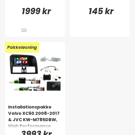
1999 kr
145 kr
(2)
Pakkeløsning
Installationspakke
Volvo XC60 2008-2017
& JVC KW-M785DBW,
High Performance
3993 kr