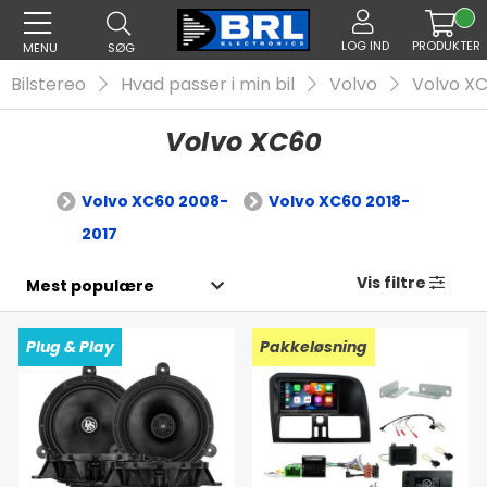
LOG IND
PRODUKTER
MENU
SØG
Bilstereo
Hvad passer i min bil
Volvo
Volvo X
Volvo XC60
Volvo XC60 2008-
Volvo XC60 2018-
2017
Vis filtre
Plug & Play
Pakkeløsning