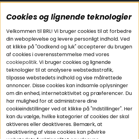
Cookies og lignende teknologier
Populære sider
Kundeservice
Velkommen til BRL! Vi bruger cookies til at forbedre
Pakkeløsninger
Cookies
din weboplevelse og levere personligt indhold. Ved
Bilstereo
Handelsbetingelser
at klikke på "Godkend og luk" accepterer du brugen
Højttalere
Personvernpolicy
af cookies i overensstemmelse med vores
Forstærker
Service / Garanti /
cookiepolitik
. Vi bruger cookies og lignende
Smartphone
Retur
teknologier til at analysere webstedsstrafik,
Tilbehør
tilpasse webstedets indhold og vise målrettede
Kabler
annoncer. Disse cookies kan indsamle oplysninger
om din enhed, internetaktivitet og præferencer. Du
har mulighed for at administrere dine
Områder
Følg os
cookieindstillinger ved at klikke på "Indstillinger". Her
Instagram
Bilstereo
kan du vælge, hvilke kategorier af cookies der skal
Hjemmestereo
Facebook
aktiveres eller deaktiveres. Bemærk, at
S
ø
g på din bil
deaktivering af visse cookies kan påvirke
Youtube