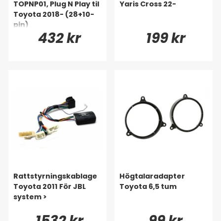
TOPNP01, Plug N Play til
Yaris Cross 22-
Toyota 2018- (28+10-
pin)
432 kr
199 kr
Rattstyrningskablage
Högtalaradapter
Toyota 2011 För JBL
Toyota 6,5 tum
system >
1532 kr
99 kr