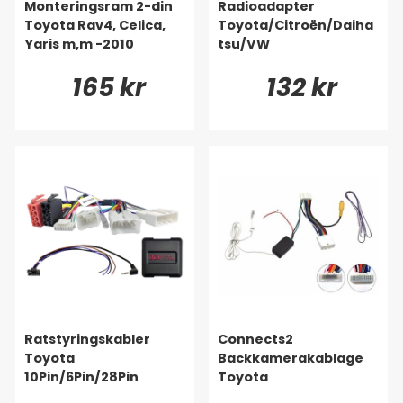
Monteringsram 2-din
Radioadapter
Toyota Rav4, Celica,
Toyota/Citroën/Daiha
Yaris m,m -2010
tsu/VW
165 kr
132 kr
Ratstyringskabler
Connects2
Toyota
Backkamerakablage
10Pin/6Pin/28Pin
Toyota