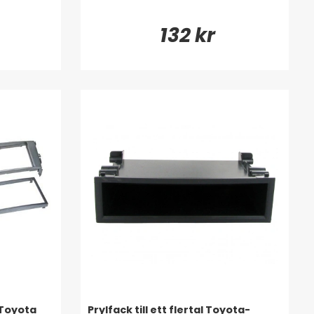
132 kr
 Toyota
Prylfack till ett flertal Toyota-