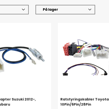
På lager
pter Suzuki 2012-,
Ratstyringskabler Toyota
ubaru
10Pin/6Pin/28Pin