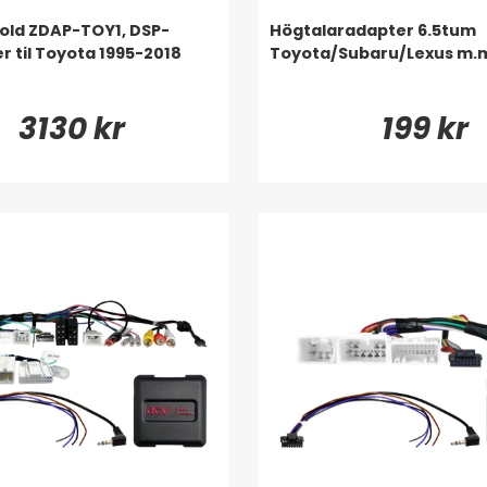
old ZDAP-TOY1, DSP-
Högtalaradapter 6.5tum
r til Toyota 1995-2018
Toyota/Subaru/Lexus m.
3130 kr
199 kr