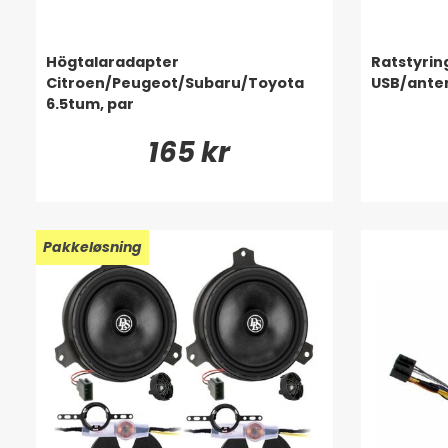
Högtalaradapter
Ratstyrin
Citroen/Peugeot/Subaru/Toyota
USB/ante
6.5tum, par
165 kr
Pakkeløsning