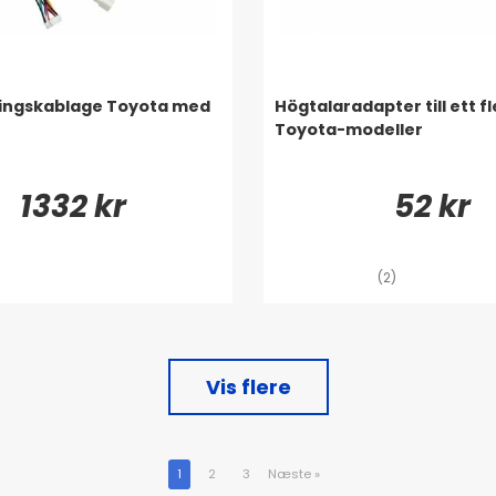
ningskablage Toyota med
Högtalaradapter till ett fl
Toyota-modeller
1332 kr
52 kr
(2)
Vis flere
1
2
3
Næste
»