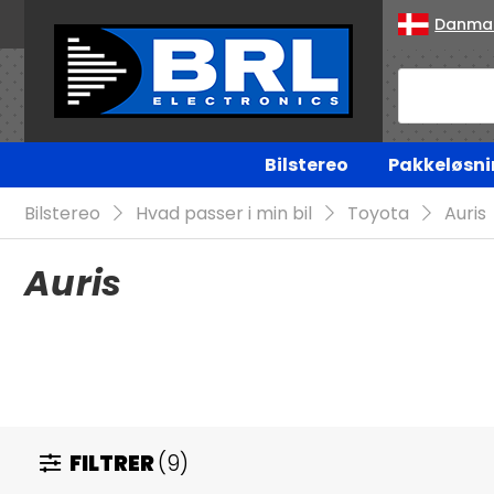
Danma
Bilstereo
Pakkeløsni
Bilstereo
Hvad passer i min bil
Toyota
Auris
Auris
FILTRER
(9)