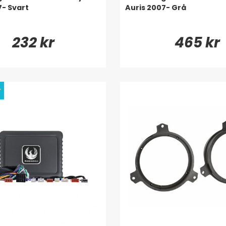
7- Svart
Auris 2007- Grå
232 kr
465 kr
y