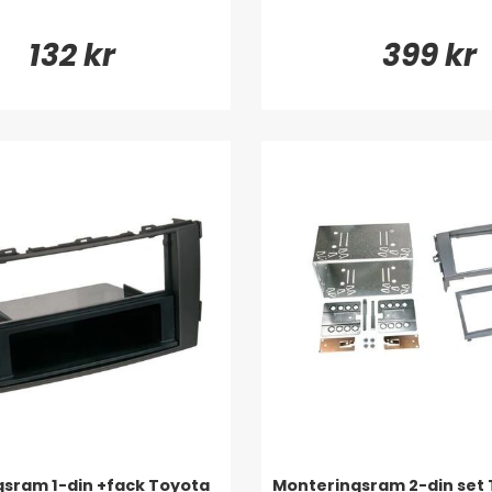
132 kr
399 kr
sram 1-din +fack Toyota
Monteringsram 2-din set