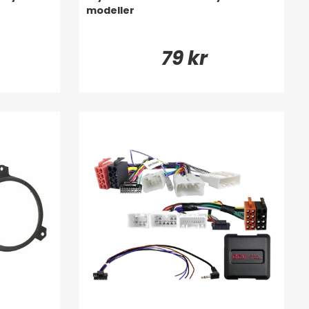
modeller
79 kr