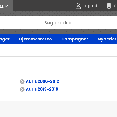
rk
Log ind
K
nger
Hjemmestereo
Kampagner
Nyheder
Auris 2006-2012
Auris 2013-2018