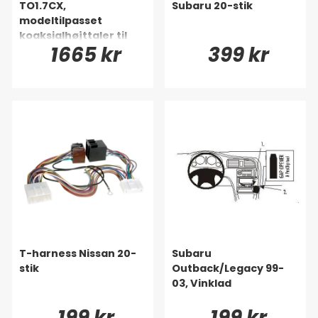
TO1.7CX,
Subaru 20-stik
modeltilpasset
koaksialhøjttaler til
1665 kr
399 kr
Toyota, Lexus & mange
flere
T-harness Nissan 20-
Subaru
stik
Outback/Legacy 99-
03, Vinklad
199 kr
199 kr