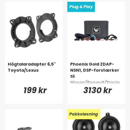
Plug & Play
Högtalaradapter 6,5''
Phoenix Gold ZDAP-
Toyota/Lexus
NSN1, DSP-forstærker
til
Nissan/Renault/Dacia
199 kr
3130 kr
m.fl. 2004-
Pakkeløsning