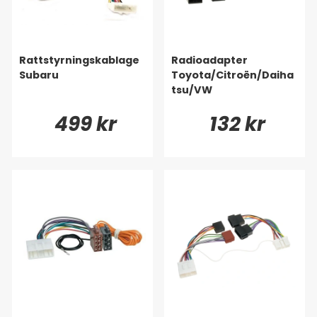
Rattstyrningskablage
Radioadapter
Subaru
Toyota/Citroën/Daiha
tsu/VW
499 kr
132 kr