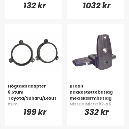
132 kr
1032 kr
Högtalaradapter
Brodit
6.5tum
nakkestøttebeslag
Toyota/Subaru/Lexus
med skærmbeslag,
m.m.
Nissan Micra 93-26
199 kr
332 kr