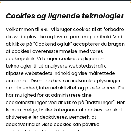
Cookies og lignende teknologier
Populære sider
Kundeservice
Velkommen til BRL! Vi bruger cookies til at forbedre
Pakkeløsninger
Cookies
din weboplevelse og levere personligt indhold. Ved
Bilstereo
Handelsbetingelser
at klikke på "Godkend og luk" accepterer du brugen
Højttalere
Personvernpolicy
af cookies i overensstemmelse med vores
Forstærker
Service / Garanti /
cookiepolitik
. Vi bruger cookies og lignende
Smartphone
Retur
teknologier til at analysere webstedsstrafik,
Tilbehør
tilpasse webstedets indhold og vise målrettede
Kabler
annoncer. Disse cookies kan indsamle oplysninger
om din enhed, internetaktivitet og præferencer. Du
har mulighed for at administrere dine
Områder
Følg os
cookieindstillinger ved at klikke på "Indstillinger". Her
Instagram
Bilstereo
kan du vælge, hvilke kategorier af cookies der skal
Hjemmestereo
Facebook
aktiveres eller deaktiveres. Bemærk, at
S
ø
g på din bil
deaktivering af visse cookies kan påvirke
Youtube