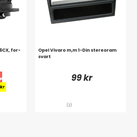
6CX, for-
Opel Vivaro m,m 1-Din stereoram
svart
99 kr
r
 kr
(2)