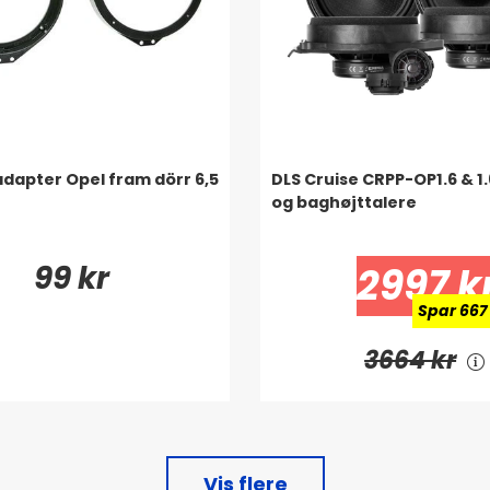
dapter Opel fram dörr 6,5
DLS Cruise CRPP-OP1.6 & 1.
og baghøjttalere
99 kr
2997 k
Spar 667
3664 kr
Vis flere