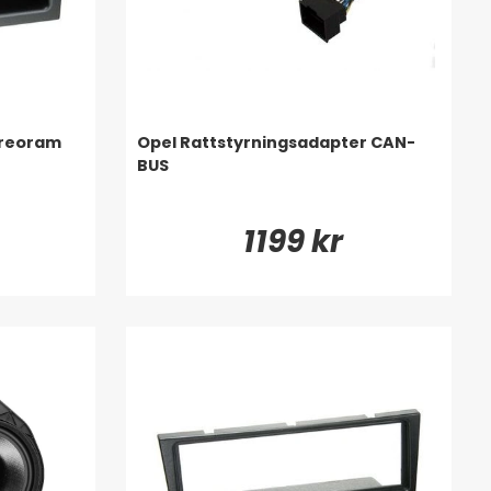
ereoram
Opel Rattstyrningsadapter CAN-
BUS
1199 kr