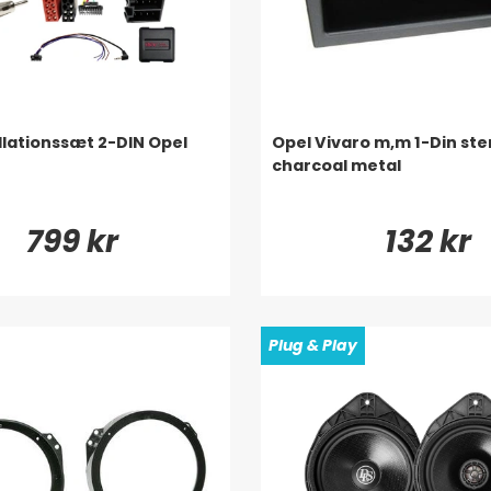
llationssæt 2-DIN Opel
Opel Vivaro m,m 1-Din st
charcoal metal
799 kr
132 kr
Plug & Play