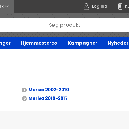
rk
Log ind
K
nger
Hjemmestereo
Kampagner
Nyheder
Meriva 2002-2010
Meriva 2010-2017