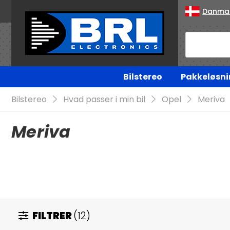
Danma
Bilstereo
Pakkeløsni
Bilstereo
Hvad passer i min bil
Opel
Meriva
Meriva
FILTRER
(12)