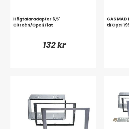
Högtalaradapter 6,5'
GAS MAD 
Citroén/Opel/Fiat
til Opel 1
132 kr