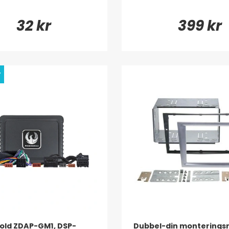
32 kr
399 kr
y
old ZDAP-GM1, DSP-
Dubbel-din monterings