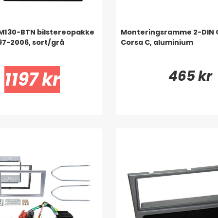
M130-BTN bilstereopakke
Monteringsramme 2-DIN 
997-2006, sort/grå
Corsa C, aluminium
465 kr
1197 kr