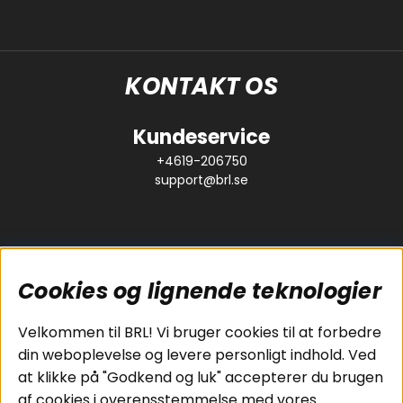
KONTAKT OS
Kundeservice
+4619-206750
support@brl.se
Cookies og lignende teknologier
Populære sider
Kundeservice
Velkommen til BRL! Vi bruger cookies til at forbedre
Pakkeløsninger
Cookies
din weboplevelse og levere personligt indhold. Ved
Bilstereo
Handelsbetingelser
at klikke på "Godkend og luk" accepterer du brugen
Højttalere
Personvernpolicy
af cookies i overensstemmelse med vores