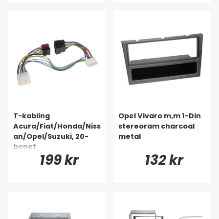
T-kabling
Opel Vivaro m,m 1-Din
Acura/Fiat/Honda/Niss
stereoram charcoal
an/Opel/Suzuki, 20-
metal
benet
199 kr
132 kr