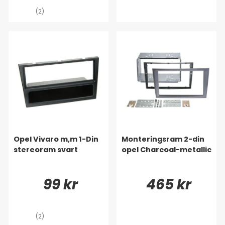
(2)
Opel Vivaro m,m 1-Din
Monteringsram 2-din
stereoram svart
opel Charcoal-metallic
99 kr
465 kr
(2)