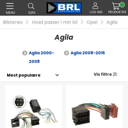
LOG IND
PRODUKTER
MENU
SØG
Bilstereo
Hvad passer i min bil
Opel
Agila
Agila
Agila 2000-
Agila 2008-2015
2008
Vis filtre