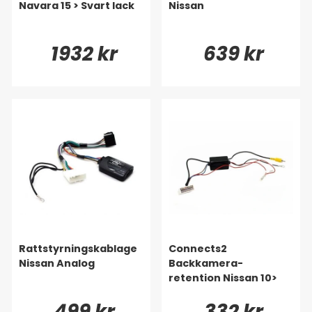
Navara 15 > Svart lack
Nissan
1932 kr
639 kr
Rattstyrningskablage
Connects2
Nissan Analog
Backkamera-
retention Nissan 10>
499 kr
332 kr