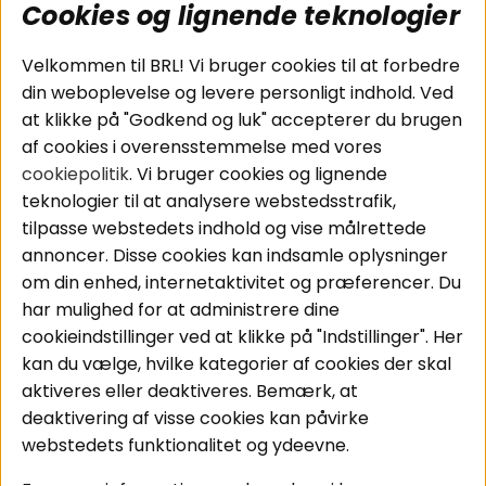
Cookies og lignende teknologier
Populære sider
Kundeservice
Velkommen til BRL! Vi bruger cookies til at forbedre
Pakkeløsninger
Cookies
din weboplevelse og levere personligt indhold. Ved
Bilstereo
Handelsbetingelser
at klikke på "Godkend og luk" accepterer du brugen
Højttalere
Personvernpolicy
af cookies i overensstemmelse med vores
Forstærker
Service / Garanti /
cookiepolitik
. Vi bruger cookies og lignende
Smartphone
Retur
teknologier til at analysere webstedsstrafik,
Tilbehør
tilpasse webstedets indhold og vise målrettede
Kabler
annoncer. Disse cookies kan indsamle oplysninger
om din enhed, internetaktivitet og præferencer. Du
har mulighed for at administrere dine
Områder
Følg os
cookieindstillinger ved at klikke på "Indstillinger". Her
Instagram
Bilstereo
kan du vælge, hvilke kategorier af cookies der skal
Hjemmestereo
Facebook
aktiveres eller deaktiveres. Bemærk, at
S
ø
g på din bil
deaktivering af visse cookies kan påvirke
Youtube
webstedets funktionalitet og ydeevne.
Tiktok