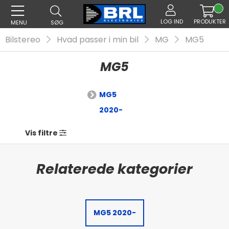
LOG IND
PRODUKTER
MENU
SØG
Bilstereo
Hvad passer i min bil
MG
MG5
MG5
MG5
2020-
Vis filtre
MG5 2020-