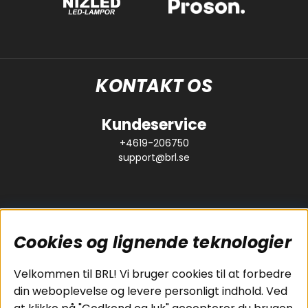
KONTAKT OS
Kundeservice
+4619-206750
support@brl.se
Cookies og lignende teknologier
Populære sider
Kundeservice
Velkommen til BRL! Vi bruger cookies til at forbedre
Pakkeløsninger
Cookies
din weboplevelse og levere personligt indhold. Ved
Bilstereo
Handelsbetingelser