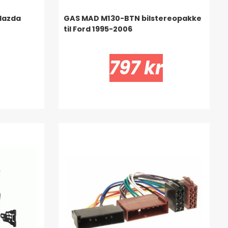
Mazda
GAS MAD M130-BTN bilstereopakke
til Ford 1995-2006
797 kr