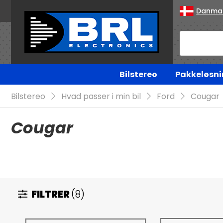
Danma
Bilstereo
Pakkeløsni
Bilstereo
Hvad passer i min bil
Ford
Cougar
Cougar
FILTRER
(8)