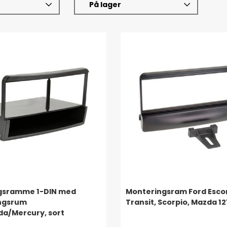
På lager
gsramme 1-DIN med
Monteringsram Ford Escor
ngsrum
Transit, Scorpio, Mazda 12
a/Mercury, sort