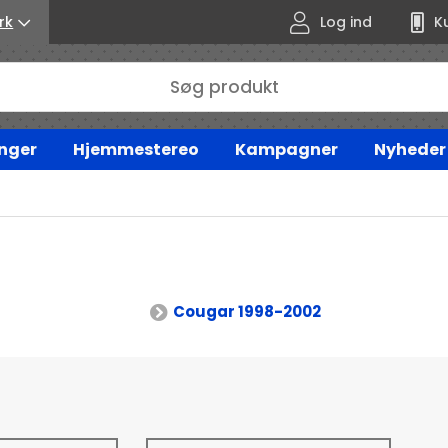
rk
Log ind
K
nger
Hjemmestereo
Kampagner
Nyheder
Cougar 1998-2002