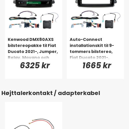
Kenwood DMX80AXS
Auto-Connect
bilstereopakke til Fiat
installationskit til 9-
Ducato 2021-, Jumper,
tommers bilstereo,
Relay, Movano och
Fiat Ducato 2021-,
6325 kr
1665 kr
Boxer
Jumper, Relay,
Movano og Boxer
Højttalerkontakt / adapterkabel