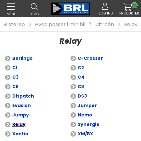
LOG IND
PRODUKTER
MENU
SØG
Bilstereo
Hvad passer i min bil
Citroën
Relay
Relay
Berlingo
C-Crosser
C1
C2
C3
C4
C5
C8
Dispatch
DS3
Evasion
Jumper
Jumpy
Nemo
Relay
Synergie
Xantia
XM/BX