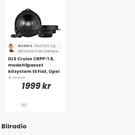
Anders
:
God lyd, og
alt hvad man behøver
er virkelig inkluderet.
DLS Cruise CRPP-1.6,
modeltilpasset
kitsystem til Fiat, Opel
& mere
1999 kr
(6)
Bilradio