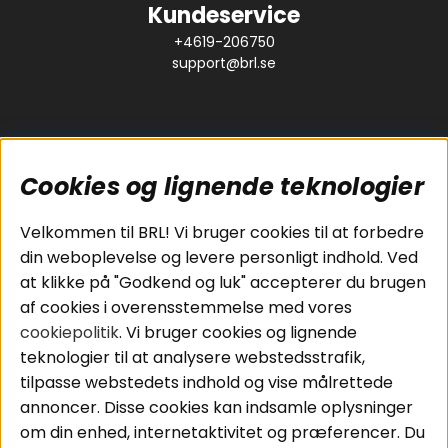
Kundeservice
+4619-206750
support@brl.se
Cookies og lignende teknologier
Populære sider
Kundeservice
Velkommen til BRL! Vi bruger cookies til at forbedre
Pakkeløsninger
Cookies
din weboplevelse og levere personligt indhold. Ved
Bilstereo
Handelsbetingelser
at klikke på "Godkend og luk" accepterer du brugen
Højttalere
Personvernpolicy
af cookies i overensstemmelse med vores
Forstærker
Service / Garanti /
cookiepolitik
. Vi bruger cookies og lignende
Smartphone
Retur
teknologier til at analysere webstedsstrafik,
Tilbehør
tilpasse webstedets indhold og vise målrettede
Kabler
annoncer. Disse cookies kan indsamle oplysninger
om din enhed, internetaktivitet og præferencer. Du