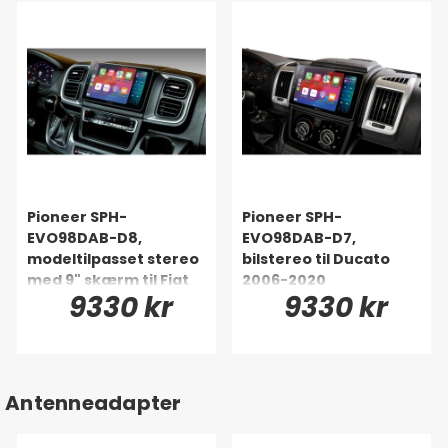
Pioneer SPH-
Pioneer SPH-
EVO98DAB-D8,
EVO98DAB-D7,
modeltilpasset stereo
bilstereo til Ducato
med 9" skærm til Fiat
2006-2020
9330 kr
9330 kr
Ducato 8
Antenneadapter