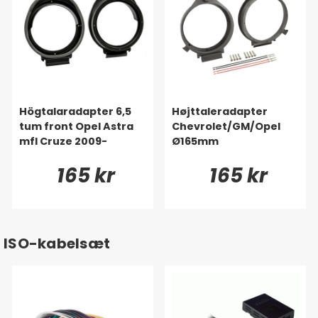
Högtalaradapter 6,5
Højttaleradapter
tum front Opel Astra
Chevrolet/GM/Opel
mfl Cruze 2009-
Ø165mm
165 kr
165 kr
ISO-kabelsæt