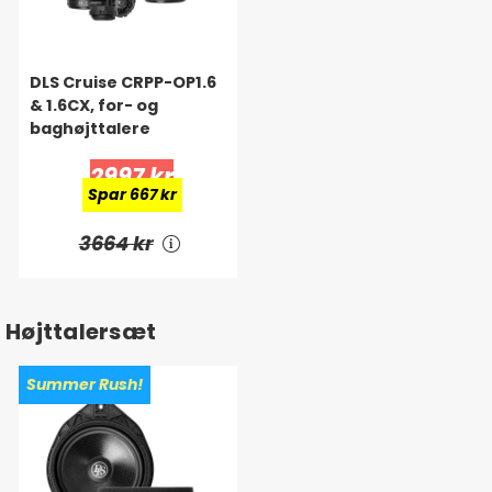
DLS Cruise CRPP-OP1.6
& 1.6CX, for- og
baghøjttalere
2997 kr
Spar 667 kr
3664 kr
Højttalersæt
Summer Rush!