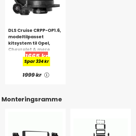
DLS Cruise CRPP-OP1.6,
modeltilpasset
kitsystem til Opel,
Chevrolet & mere
1665 kr
Spar 334 kr
1999 kr
Monteringsramme