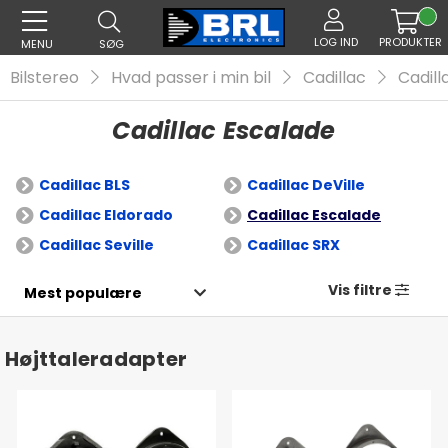
LOG IND
PRODUKTER
MENU
SØG
Bilstereo
Hvad passer i min bil
Cadillac
Cadill
Cadillac Escalade
Cadillac BLS
Cadillac DeVille
Cadillac Eldorado
Cadillac Escalade
Cadillac Seville
Cadillac SRX
Vis filtre
Højttaleradapter