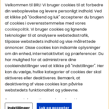
Velkommen til BRL! Vi bruger cookies til at forbedre
Pakkeløsninger
Cookies
din weboplevelse og levere personligt indhold. Ved
Bilstereo
Handelsbetingelser
at klikke på "Godkend og luk" accepterer du brugen
Højttalere
Personvernpolicy
af cookies i overensstemmelse med vores
Forstærker
Service / Garanti /
cookiepolitik
. Vi bruger cookies og lignende
Smartphone
Retur
teknologier til at analysere webstedsstrafik,
Tilbehør
tilpasse webstedets indhold og vise målrettede
Kabler
annoncer. Disse cookies kan indsamle oplysninger
om din enhed, internetaktivitet og præferencer. Du
har mulighed for at administrere dine
Områder
Følg os
cookieindstillinger ved at klikke på "Indstillinger". Her
Instagram
Bilstereo
kan du vælge, hvilke kategorier af cookies der skal
Hjemmestereo
Facebook
aktiveres eller deaktiveres. Bemærk, at
S
ø
g på din bil
deaktivering af visse cookies kan påvirke
Youtube
webstedets funktionalitet og ydeevne.
Tiktok
For mere information om, hvordan vi bruger
cookies og behandler dine personoplysninger, læs
Indstillinger
Luk og accepter