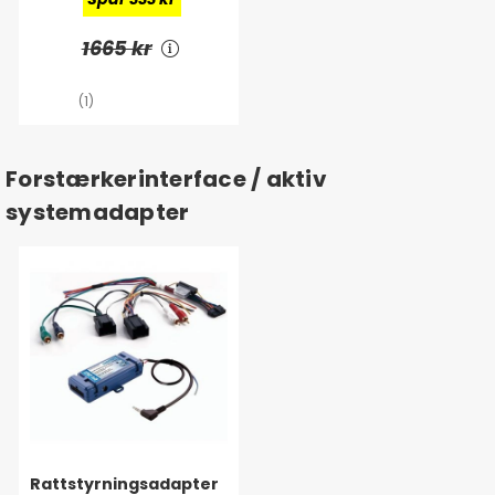
mere
1665 kr
(1)
Forstærkerinterface / aktiv
systemadapter
Rattstyrningsadapter