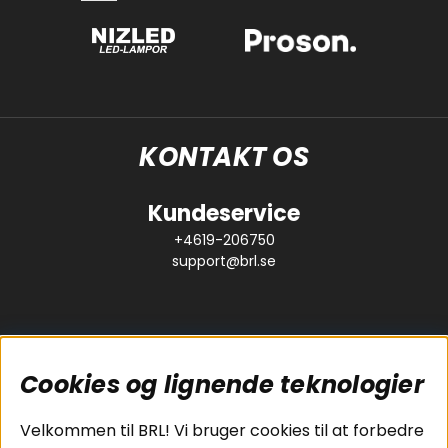
KONTAKT OS
Kundeservice
+4619-206750
support@brl.se
Cookies og lignende teknologier
Populære sider
Kundeservice
Velkommen til BRL! Vi bruger cookies til at forbedre
Pakkeløsninger
Cookies