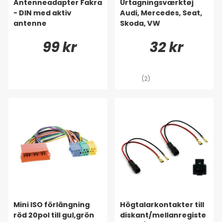
Antenneadapter Fakra
Urtagningsværktøj
- DIN med aktiv
Audi, Mercedes, Seat,
antenne
Skoda, VW
99 kr
32 kr
(2)
Mini ISO förlängning
Högtalarkontakter till
röd 20pol till gul,grön
diskant/mellanregiste