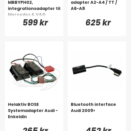
MBBYPH02,
adapter A2-A4 / TT /
integrationsadapter til
A6-A8
Mercedes & VAG
599 kr
625 kr
Helaktiv BOSE
Bluetooth interface
Systemadapter Audi -
Audi 2009>
Enkeldin
265 kr
452 kr