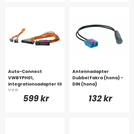
Auto-Connect
Antennadapter
VWBYPH01,
Dubbel Fakra (hona) -
integrationsadapter til
DIN (hona)
VAG
599 kr
132 kr