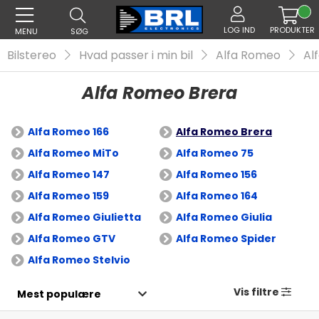
LOG IND
PRODUKTER
MENU
SØG
Bilstereo
Hvad passer i min bil
Alfa Romeo
Al
Alfa Romeo Brera
Alfa Romeo 166
Alfa Romeo Brera
Alfa Romeo MiTo
Alfa Romeo 75
Alfa Romeo 147
Alfa Romeo 156
Alfa Romeo 159
Alfa Romeo 164
Alfa Romeo Giulietta
Alfa Romeo Giulia
Alfa Romeo GTV
Alfa Romeo Spider
Alfa Romeo Stelvio
Vis filtre