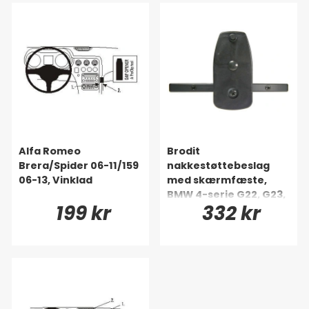
Alfa Romeo
Brodit
Brera/Spider 06-11/159
nakkestøttebeslag
06-13, Vinklad
med skærmfæste,
BMW 4-serie G22, G23,
199 kr
332 kr
G24, G26 88-26