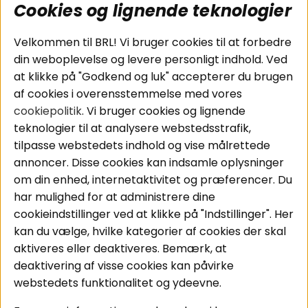
Cookies og lignende teknologier
Populære sider
Kundeservice
Velkommen til BRL! Vi bruger cookies til at forbedre
Pakkeløsninger
Cookies
din weboplevelse og levere personligt indhold. Ved
Bilstereo
Handelsbetingelser
at klikke på "Godkend og luk" accepterer du brugen
Højttalere
Personvernpolicy
af cookies i overensstemmelse med vores
Forstærker
Service / Garanti /
cookiepolitik
. Vi bruger cookies og lignende
Smartphone
Retur
teknologier til at analysere webstedsstrafik,
Tilbehør
tilpasse webstedets indhold og vise målrettede
Kabler
annoncer. Disse cookies kan indsamle oplysninger
om din enhed, internetaktivitet og præferencer. Du
har mulighed for at administrere dine
Områder
Følg os
cookieindstillinger ved at klikke på "Indstillinger". Her
Instagram
Bilstereo
kan du vælge, hvilke kategorier af cookies der skal
Hjemmestereo
Facebook
aktiveres eller deaktiveres. Bemærk, at
S
ø
g på din bil
deaktivering af visse cookies kan påvirke
Youtube
webstedets funktionalitet og ydeevne.
Tiktok