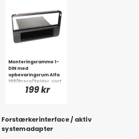
Monteringsramme 1-
DIN med
opbevaringsrum Alfa
159/Brera/Spider, sort
199 kr
Forstærkerinterface / aktiv
systemadapter