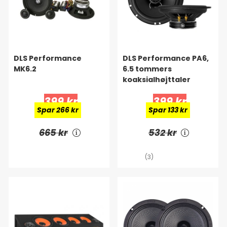
DLS Performance
DLS Performance PA6,
MK6.2
6.5 tommers
koaksialhøjttaler
399 kr
399 kr
Spar 266 kr
Spar 133 kr
665 kr
532 kr
(3)