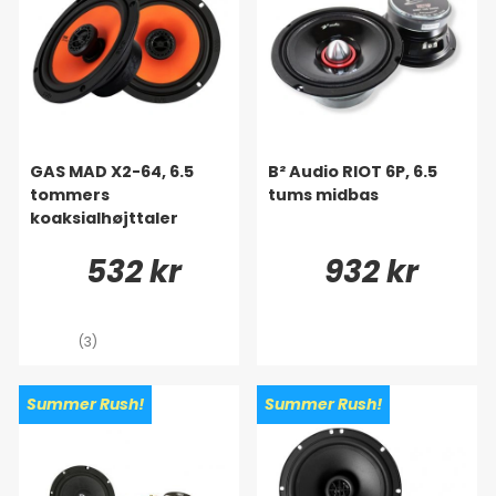
GAS MAD X2-64, 6.5
B² Audio RIOT 6P, 6.5
tommers
tums midbas
koaksialhøjttaler
532 kr
932 kr
(3)
Summer Rush!
Summer Rush!