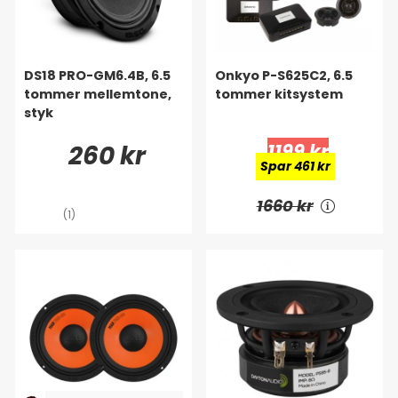
DS18 PRO-GM6.4B, 6.5
Onkyo P-S625C2, 6.5
tommer mellemtone,
tommer kitsystem
styk
260 kr
1199 kr
Spar 461 kr
1660 kr
(1)