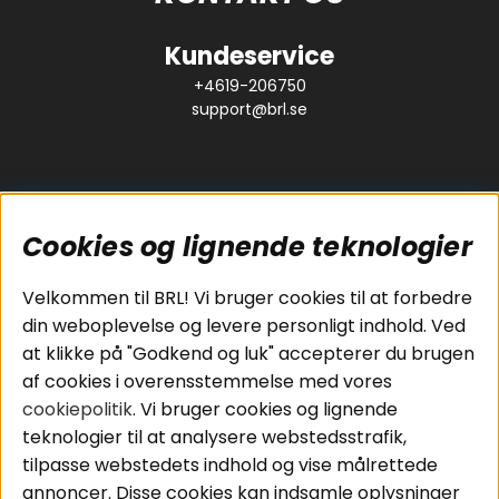
Kundeservice
+4619-206750
support@brl.se
Cookies og lignende teknologier
Populære sider
Kundeservice
Velkommen til BRL! Vi bruger cookies til at forbedre
Pakkeløsninger
Cookies
din weboplevelse og levere personligt indhold. Ved
Bilstereo
Handelsbetingelser
at klikke på "Godkend og luk" accepterer du brugen
Højttalere
Personvernpolicy
af cookies i overensstemmelse med vores
Forstærker
Service / Garanti /
cookiepolitik
. Vi bruger cookies og lignende
Smartphone
Retur
teknologier til at analysere webstedsstrafik,
Tilbehør
tilpasse webstedets indhold og vise målrettede
Kabler
annoncer. Disse cookies kan indsamle oplysninger