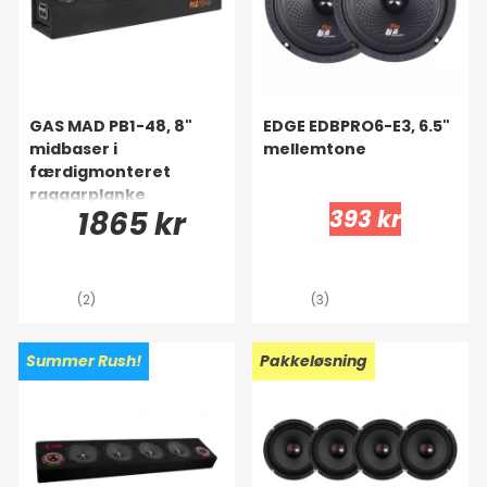
GAS MAD PB1-48, 8"
EDGE EDBPRO6-E3, 6.5"
midbaser i
mellemtone
færdigmonteret
raggarplanke
1865 kr
393 kr
(2)
(3)
Summer Rush!
Pakkeløsning