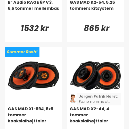
B² Audio RAGE 6P V3,
GAS MAD K2-54, 5.25
6,5 tommer mellembas
tommers kitsystem
1532 kr
865 kr
Summer Rush!
Jörgen Patrik Horst
:
Pæne, nemme at
montere, og de lyder
GAS MAD X1-694, 6x9
GAS MAD X2-44, 4
godt
tommer
tommer
koaksialhøjttaler
koaksialhøjttaler