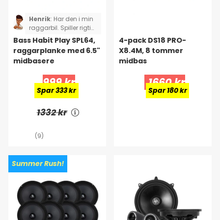
Henrik
:
Har den i min
raggarbil. Spiller rigtig
godt sammen med et
Bass Habit Play SPL64,
4-pack DS18 PRO-
400 W Bass Habit
raggarplanke med 6.5"
X8.4M, 8 tommer
sluttrin.
midbasere
midbas
999 kr
1660 kr
Spar 333 kr
Spar 180 kr
1332 kr
(9)
Summer Rush!