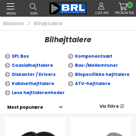
LOG IND
PRODUKTER
MENU
SØG
Bilstereo
Bilhøjttalere
Bilhøjttalere
SPL Box
Komponentsæt
Coaxialhøjttalere
Bas-/Mellemtoner
Diskanter / Drivers
Bilspecifikke højttalere
Kabinethøjttalere
ATV-højttalere
Løse højttalerenheder
Vis filtre