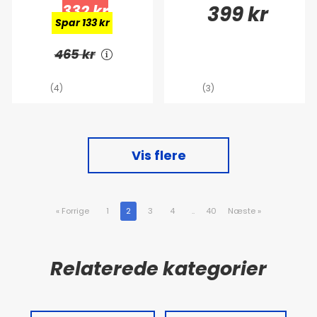
332 kr
399 kr
Spar 133 kr
465 kr
(4)
(3)
Vis flere
«
Forrige
1
2
3
4
..
40
Næste
»