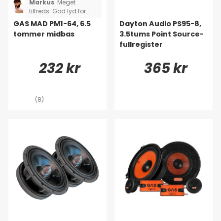
Markus
:
Meget
tilfreds. God lyd for
pengene.
GAS MAD PM1-64, 6.5
Dayton Audio PS95-8,
tommer midbas
3.5tums Point Source-
fullregister
232 kr
365 kr
(8)