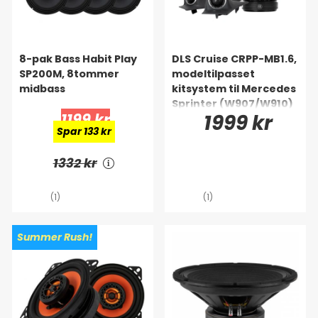
8-pak Bass Habit Play
DLS Cruise CRPP-MB1.6,
SP200M, 8tommer
modeltilpasset
midbass
kitsystem til Mercedes
Sprinter (W907/W910)
1199 kr
1999 kr
Spar 133 kr
1332 kr
(1)
(1)
Summer Rush!