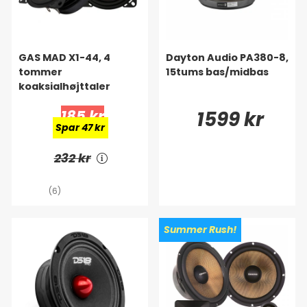
GAS MAD X1-44, 4
Dayton Audio PA380-8,
tommer
15tums bas/midbas
koaksialhøjttaler
185 kr
1599 kr
Spar 47 kr
232 kr
(6)
Summer Rush!