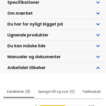
Specifikationer
hurtigt vil begynde at spille højt! Raggarpladerne vokser
konstant i popularitet og passer blandt andet perfekt
Om mærket
sammen med en basboks, for en komplet løsning, der giver
både dejlige mængder bas og et højt lyd. Dette er en plade,
der er færdigskruet, når den leveres, så du hurtigt kan
Du har for nyligt kigget på
komme i gang med at spille og ikke behøver at bruge tid på
at montere pladen selv.
Lignende produkter
Midbaser fra Bass Habit
Du kan måske lide
I Play SPL64 finder du de populære 6.5" midbaser SP165M. På
trods af sin fantastiske pris har Bass Habit opnået høj
Manualer og dokumenter
kvalitet. Resultatet bliver en mindst sagt spillelysten
højttaler, med gode komponenter såsom stålkurv,
Anbefalet tilbehør
gummifjeder, talspoler i aluminium og mere til. Prisvenlig og
højlydt - præcis som det skal være!
Bass Habits SPL-diskant
At balancere ydeevne og pris er en kunst, som Bass Habit
Karakterer (9)
Spørgsmål og svar (0)
Fællesskab
har vist sig at være utrolig dygtige til! SP25A er endnu et
bevis på, at de har mestret kunstformen at holde prisen
nede - men stadig skabe lyd, der spiller utrolig godt.