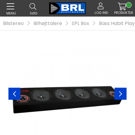
LOG IND
PRODUKTER
MENU
SØG
Bilstereo
Bilhøjttalere
SPL Box
Bass Habit Pla