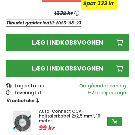
Spar
333
kr
1332 kr
Tilbudet gælder indtil:
2026-08-23
LÆG I INDKØBSVOGNEN
LÆG I INDKØBSVOGNEN
Lagerstatus
Leveringtid
1-2 arbejdsdage
Vi anbefaler 
Auto-Connect CCA-
højttalerkabel 2x2,5 mm², 10
meter
99 kr