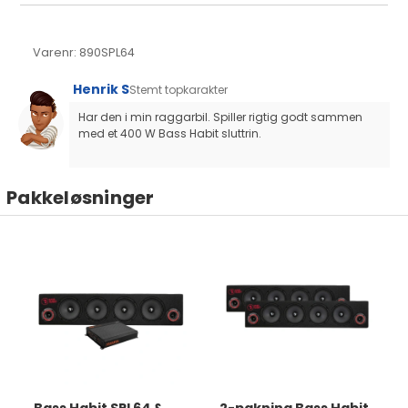
Varenr:
890SPL64
Henrik S
Stemt topkarakter
Har den i min raggarbil. Spiller rigtig godt sammen 
med et 400 W Bass Habit sluttrin.
Pakkeløsninger
Bass Habit SPL64 &
2-pakning Bass Habit