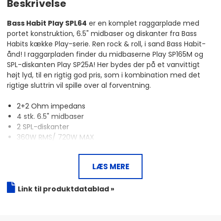
Beskrivelse
Bass Habit Play SPL64
er en komplet raggarplade med
portet konstruktion, 6.5" midbaser og diskanter fra Bass
Habits kække Play-serie. Ren rock & roll, i sand Bass Habit-
ånd! I raggarpladen finder du midbaserne Play SP165M og
SPL-diskanten Play SP25A! Her bydes der på et vanvittigt
højt lyd, til en rigtig god pris, som i kombination med det
rigtige sluttrin vil spille over al forventning.
2+2 Ohm impedans
4 stk. 6.5" midbaser
2 SPL-diskanter
360W RMS/ 720W MAX
Frekvensområde 110 - 20.000 Hz
96 dB Følsomhed
LÆS MERE
Portet konstruktion
Dimensioner: 920x199x175/74 mm
Link til produktdatablad »
Smid den i bilen, tilslut et sluttrin og begynd at spille!
En raggarplade er en fremragende løsning for dig, der