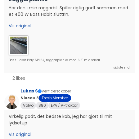
Har den i min raggarbil. Spiller rigtig godt sammen med 
et 400 W Bass Habit sluttrin.
Vis original
Bass Habit Play SPL64, raggarplanka med 6.5" midbasar
sidste md.
2 likes
Lukas S
Verificeret køber
Niveau 3
Fresh Member
Volvo
S80
EPA / A-traktor
Virkelig godt, det bedste køb, jeg har gjort til mit 
lydsetup
Vis original