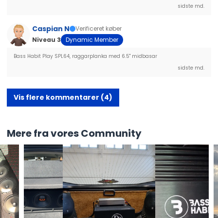
sidste md.
Caspian N
Verificeret køber
Niveau 3
Dynamic Member
Bass Habit Play SPL64, raggarplanka med 6.5" midbasar
sidste md.
Vis flere kommentarer (4)
Mere fra vores Community