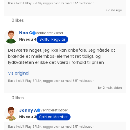
Bass Habit Play SPL64, raggarplanka med 6.5" midbasar
sidste uge
0 likes
Neo C
Verificeret køber
Niveau 4
Skillful Regular
Desværre noget, jeg ikke kan anbefale. Jeg nåede at 
brænde et mellembas-element ret tidligt, og 
lydkvaliteten er ikke det værd i forhold til prisen
Vis original
Bass Habit Play SPL64, raggarplanka med 6.5" midbasar
for 2 mdr. siden
0 likes
Jonny A
Verificeret køber
Niveau 3
Spirited Member
Bass Habit Play SPL64, raggarplanka med 6.5" midbasar