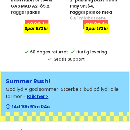
GAS MAD A2-85.2,
Play SPL64,
raggarpakke
raggarplanke med
6.5" midbassere
1999 kr
2532 kr
Spar 532 kr
Spar 132 kr
60 dages returret
Hurtig levering
Gratis Support
Summer Rush!
God lyd = god sommer! Stærke tilbud på lyd i alle
former -
Klik her >
14
10
51
03