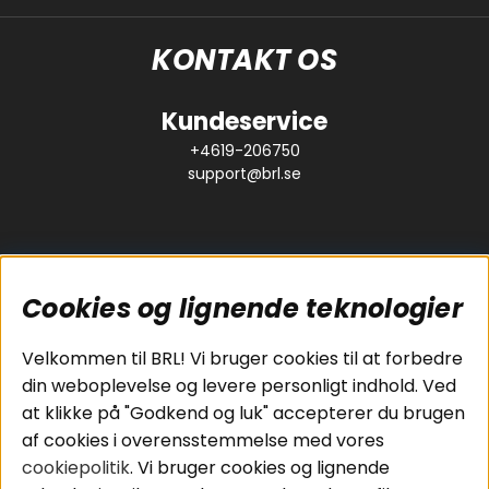
KONTAKT OS
Kundeservice
+4619-206750
support@brl.se
Cookies og lignende teknologier
Populære sider
Kundeservice
Velkommen til BRL! Vi bruger cookies til at forbedre
Pakkeløsninger
Cookies
din weboplevelse og levere personligt indhold. Ved
Bilstereo
Handelsbetingelser
at klikke på "Godkend og luk" accepterer du brugen
Højttalere
Personvernpolicy
af cookies i overensstemmelse med vores
Forstærker
Service / Garanti /
cookiepolitik
. Vi bruger cookies og lignende
Smartphone
Retur