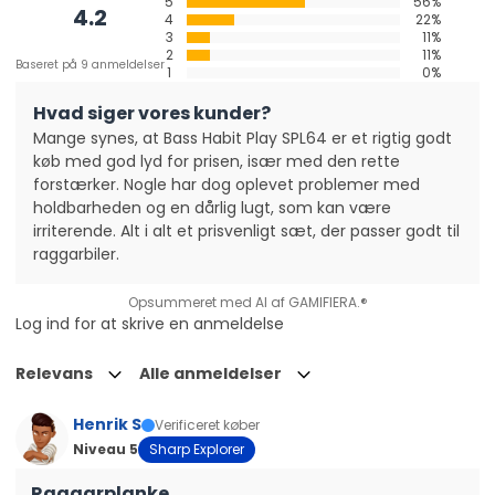
5
56%
Horndiskantens opgave er at sprede lyden bredt, langt og
4.2
4
22%
højt.
3
11%
2
11%
Baseret på 9 anmeldelser
1
0%
En af de store fordele ved hornet er, at du også har en
meget høj virkningsgrad. Følsomheden er simpelthen højere
Hvad siger vores kunder?
end mange andre diskanter i sin prisklasse. Dette betyder,
Mange synes, at Bass Habit Play SPL64 er et rigtig godt
kort sagt, at du lettere får mere lyd i sidste ende! Dette er
køb med god lyd for prisen, især med den rette
en værdsat detalje hos SP25A og gør den derfor
forstærker. Nogle har dog oplevet problemer med
fremragende til et kæk SPL-byg eller i en raggarplade!
holdbarheden og en dårlig lugt, som kan være
irriterende. Alt i alt et prisvenligt sæt, der passer godt til
raggarbiler.
Opsummeret med AI af GAMIFIERA.®
Log ind for at skrive en anmeldelse
Relevans
Alle anmeldelser
Henrik S
Verificeret køber
Niveau 5
Sharp Explorer
Raggarplanke