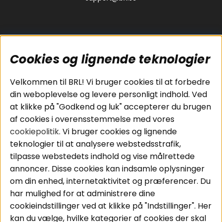
Cookies og lignende teknologier
Populære sider
Kundeservice
Velkommen til BRL! Vi bruger cookies til at forbedre
Pakkeløsninger
Cookies
din weboplevelse og levere personligt indhold. Ved
Bilstereo
Handelsbetingelser
at klikke på "Godkend og luk" accepterer du brugen
Højttalere
Personvernpolicy
af cookies i overensstemmelse med vores
Forstærker
Service / Garanti /
cookiepolitik
. Vi bruger cookies og lignende
Smartphone
Retur
teknologier til at analysere webstedsstrafik,
Tilbehør
tilpasse webstedets indhold og vise målrettede
Kabler
annoncer. Disse cookies kan indsamle oplysninger
om din enhed, internetaktivitet og præferencer. Du
har mulighed for at administrere dine
Områder
Følg os
cookieindstillinger ved at klikke på "Indstillinger". Her
Instagram
Bilstereo
kan du vælge, hvilke kategorier af cookies der skal