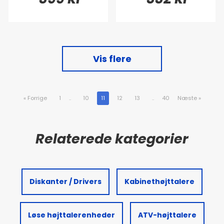
Vis flere
«
Forrige
1
..
10
11
12
13
..
40
Næste
»
Diskanter / Drivers
Kabinethøjttalere
Løse højttalerenheder
ATV-højttalere