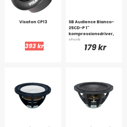
Visaton CP13
SB Audience Bianco-
25CD-P 1"
kompressionsdriver,
styck
393 kr
179 kr