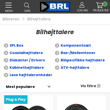
LOG IND
PRODUKTER
MENU
SØG
Bilstereo
Bilhøjttalere
Bilhøjttalere
SPL Box
Komponentsæt
Coaxialhøjttalere
Bas-/Mellemtoner
Diskanter / Drivers
Bilspecifikke højttalere
Kabinethøjttalere
ATV-højttalere
Løse højttalerenheder
Vis filtre
Plug & Play