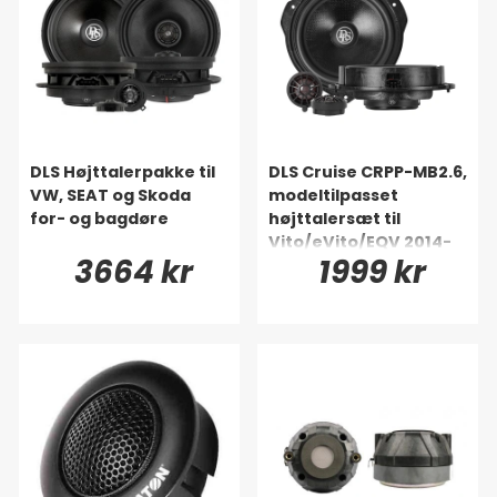
DLS Højttalerpakke til
DLS Cruise CRPP-MB2.6,
VW, SEAT og Skoda
modeltilpasset
for- og bagdøre
højttalersæt til
Vito/eVito/EQV 2014-
3664 kr
1999 kr