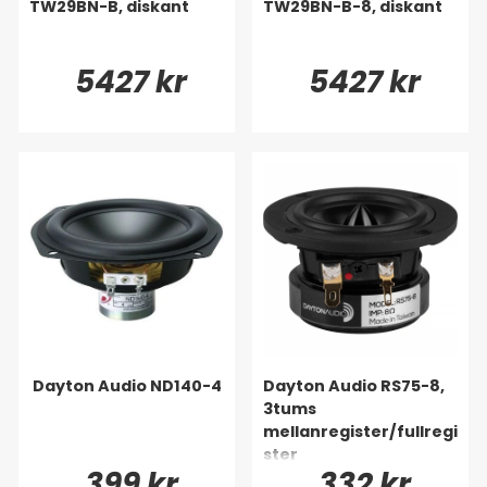
TW29BN-B, diskant
TW29BN-B-8, diskant
5427 kr
5427 kr
Dayton Audio ND140-4
Dayton Audio RS75-8,
3tums
mellanregister/fullregi
ster
399 kr
332 kr