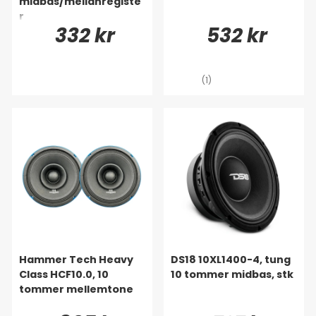
midbas/mellanregiste
r
332 kr
532 kr
(1)
Hammer Tech Heavy
DS18 10XL1400-4, tung
Class HCF10.0, 10
10 tommer midbas, stk
tommer mellemtone