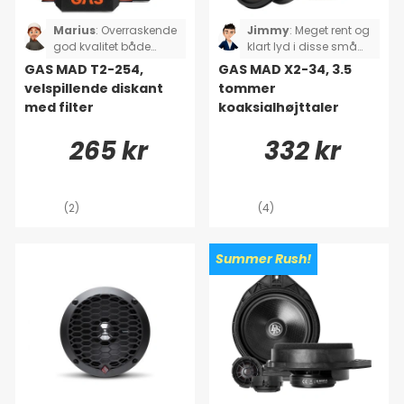
Marius
:
Overraskende
Jimmy
:
Meget rent og
god kvalitet både
klart lyd i disse små
hvad angår lyd og
3,5'ere, stort løft i
GAS MAD T2-254,
GAS MAD X2-34, 3.5
udseende i denne
forhold til kaffefiltrene,
velspillende diskant
tommer
prisklasse.😄 Jeg
der sad i dørene før.
med filter
koaksialhøjttaler
elsker, at man får flere
monteringsmulighede
265 kr
332 kr
r med 👍
(2)
(4)
Summer Rush!