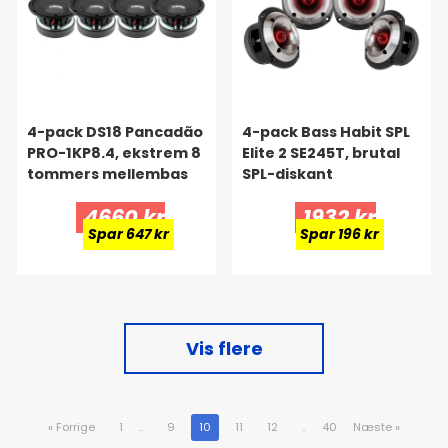
4-pack DS18 Pancadão
4-pack Bass Habit SPL
PRO-1KP8.4, ekstrem 8
Elite 2 SE245T, brutal
tommers mellembas
SPL-diskant
4660 kr
1932 kr
Spar 647 kr
Spar 196 kr
Vis flere
«
Forrige
1
..
9
10
11
12
..
40
Næste
»