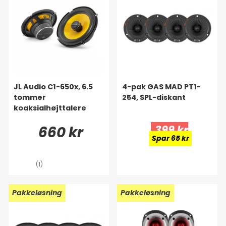
JL Audio C1-650x, 6.5
4-pak GAS MAD PT1-
tommer
254, SPL-diskant
koaksialhøjttalere
660 kr
399 kr
Spar 65 kr
(1)
Pakkeløsning
Pakkeløsning