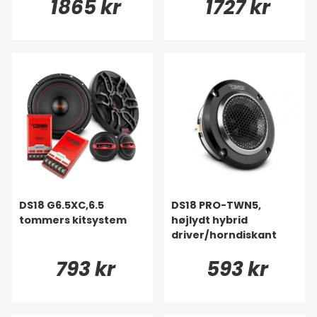
1865 kr
1727 kr
DS18 G6.5XC,6.5
DS18 PRO-TWN5,
tommers kitsystem
højlydt hybrid
driver/horndiskant
793 kr
593 kr