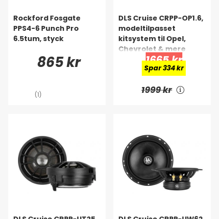
Rockford Fosgate
DLS Cruise CRPP-OP1.6,
PPS4-6 Punch Pro
modeltilpasset
6.5tum, styck
kitsystem til Opel,
Chevrolet & mere
865 kr
1665 kr
Spar 334 kr
1999 kr
(1)
DLS Cruise CRPP-UT25,
DLS Cruise CRPP-UW62