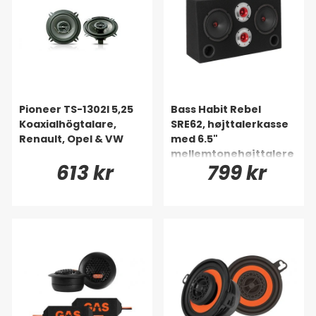
Pioneer TS-1302I 5,25
Bass Habit Rebel
Koaxialhögtalare,
SRE62, højttalerkasse
Renault, Opel & VW
med 6.5"
mellemtonehøjttalere
613 kr
799 kr