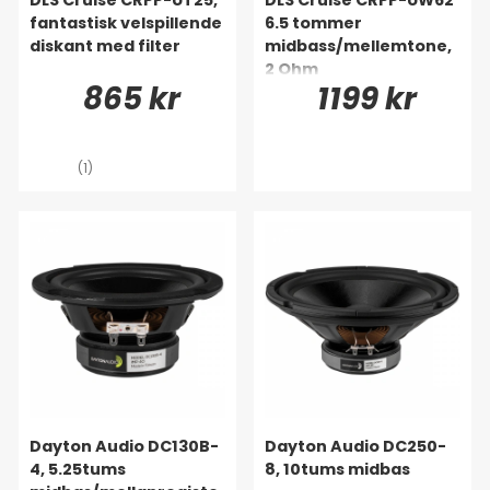
fantastisk velspillende
6.5 tommer
diskant med filter
midbass/mellemtone,
2 Ohm
865 kr
1199 kr
(1)
Dayton Audio DC130B-
Dayton Audio DC250-
4, 5.25tums
8, 10tums midbas