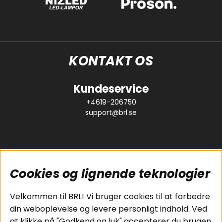
KONTAKT OS
Kundeservice
+4619-206750
support@brl.se
Cookies og lignende teknologier
Populære sider
Kundeservice
Velkommen til BRL! Vi bruger cookies til at forbedre
Pakkeløsninger
Cookies
din weboplevelse og levere personligt indhold. Ved
Bilstereo
Handelsbetingelser
at klikke på "Godkend og luk" accepterer du brugen