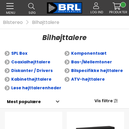
LOG IND
PRODUKTER
MENU
SØG
Bilstereo
Bilhøjttalere
Bilhøjttalere
SPL Box
Komponentsæt
Coaxialhøjttalere
Bas-/Mellemtoner
Diskanter / Drivers
Bilspecifikke højttalere
Kabinethøjttalere
ATV-højttalere
Løse højttalerenheder
Vis filtre