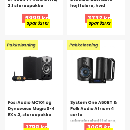
2.1 stereopakke
højttalere, hvid
5999 kr
3332 kr
Spar 321 kr
Spar 321 kr
Pakkeløsning
Pakkeløsning
Fosi Audio MC101 og
System One A50BT &
Dynavoice Magic S-4
Polk Audio Atrium 4
EX v.3, stereopakke
sorte
udendørshøjttalere,
1799 kr
3065 kr
stereosæt