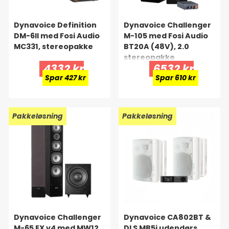
Dynavoice Definition
Dynavoice Challenger
DM-6II med Fosi Audio
M-105 med Fosi Audio
MC331, stereopakke
BT20A (48V), 2.0
stereopakke
4332 kr
6532 kr
Spar 427 kr
Spar 610 kr
Pakkeløsning
Pakkeløsning
Dynavoice Challenger
Dynavoice CA802BT &
M-65 EX v4 med MW12,
DLS MB5i udendørs