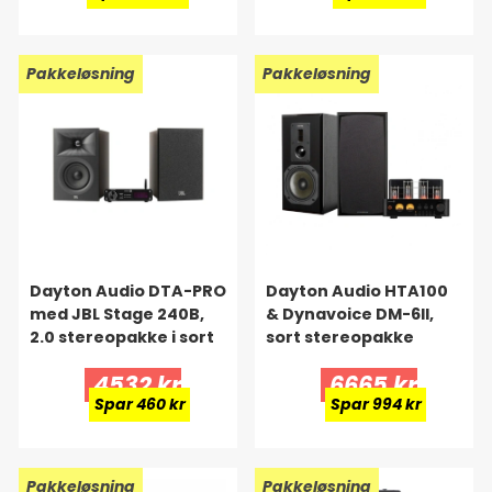
Pakkeløsning
Pakkeløsning
Dayton Audio DTA-PRO
Dayton Audio HTA100
med JBL Stage 240B,
& Dynavoice DM-6II,
2.0 stereopakke i sort
sort stereopakke
4532 kr
6665 kr
Spar 460 kr
Spar 994 kr
Pakkeløsning
Pakkeløsning