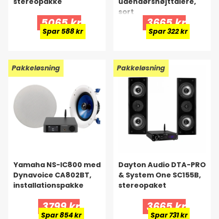
stereopakke
udendørshøjttalere,
sort
5065 kr
3665 kr
Spar 588 kr
Spar 322 kr
Pakkeløsning
Pakkeløsning
Yamaha NS-IC800 med
Dayton Audio DTA-PRO
Dynavoice CA802BT,
& System One SC155B,
installationspakke
stereopaket
3799 kr
3665 kr
Spar 854 kr
Spar 731 kr