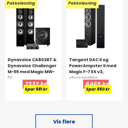
Pakkeløsning
Pakkeløsning
Dynavoice CA802BT &
Tangent DAC II og
Dynavoice Challenger
PowerAmpster II med
M-65 med Magic MW-
Magic F-7 EX v3,
12
stereopakke
7332 kr
6465 kr
Spar 981 kr
Spar 860 kr
Vis flere