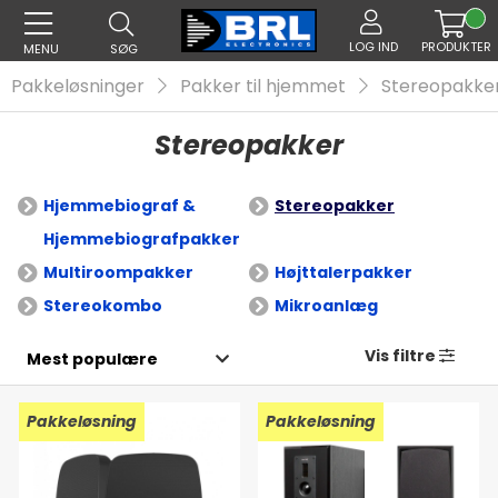
LOG IND
PRODUKTER
MENU
SØG
Pakkeløsninger
Pakker til hjemmet
Stereopakke
Stereopakker
Hjemmebiograf &
Stereopakker
Hjemmebiografpakker
Multiroompakker
Højttalerpakker
Stereokombo
Mikroanlæg
Vis filtre
Pakkeløsning
Pakkeløsning