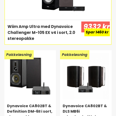
9332 kr
Wiim Amp Ultra med Dynavoice
Spar 1460 kr
Challenger M-105 EX v4 i sort, 2.0
stereopakke
Pakkeløsning
Pakkeløsning
Dynavoice CA802BT &
Dynavoice CA802BT &
Definition DM-6II i sort,
DLS MB6i