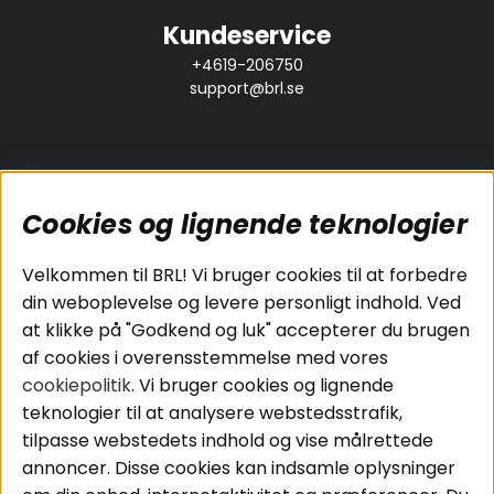
Kundeservice
+4619-206750
support@brl.se
Cookies og lignende teknologier
Populære sider
Kundeservice
Velkommen til BRL! Vi bruger cookies til at forbedre
Pakkeløsninger
Cookies
din weboplevelse og levere personligt indhold. Ved
Bilstereo
Handelsbetingelser
at klikke på "Godkend og luk" accepterer du brugen
Højttalere
Personvernpolicy
af cookies i overensstemmelse med vores
Forstærker
Service / Garanti /
cookiepolitik
. Vi bruger cookies og lignende
Smartphone
Retur
teknologier til at analysere webstedsstrafik,
Tilbehør
tilpasse webstedets indhold og vise målrettede
Kabler
annoncer. Disse cookies kan indsamle oplysninger