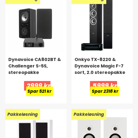
Dynavoice CA802BT &
Onkyo TX-8220 &
Challenger S-5S,
Dynavoice Magic F-7
stereopakke
sort, 2.0 stereopakke
2999 kr
5999 kr
Spar 521 kr
Spar 2318 kr
Pakkeløsning
Pakkeløsning