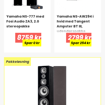
Yamaha NS-777 med
Yamaha NS-AW294 i
Fosi Audio ZA3, 2.0
hvid med Tangent
stereopakke
Ampster BT III,
udendørspakke
8759 kr
2799 kr
Spar 0 kr
Spar 254 kr
Pakkeløsning