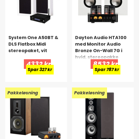
System One A50BT &
Dayton Audio HTA100
DLS Flatbox Midi
med Monitor Audio
stereopaket, vit
Bronze On-Wall 7G i
hvid, stereopakke
4332 kr
8532 kr
Spar 327 kr
Spar 787 kr
Pakkeløsning
Pakkeløsning