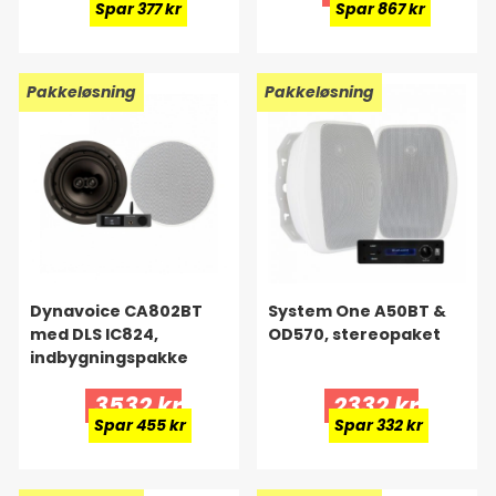
Spar 377 kr
Spar 867 kr
Pakkeløsning
Pakkeløsning
Dynavoice CA802BT
System One A50BT &
med DLS IC824,
OD570, stereopaket
indbygningspakke
3532 kr
2332 kr
Spar 455 kr
Spar 332 kr