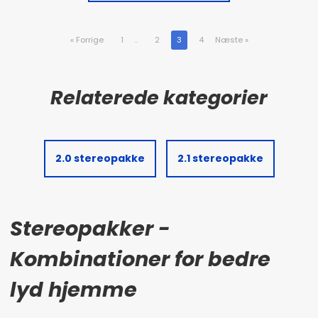
«
Forrige
1
..
2
3
4
Næste
»
2.0 stereopakke
2.1 stereopakke
Stereopakker -
Kombinationer for bedre
lyd hjemme