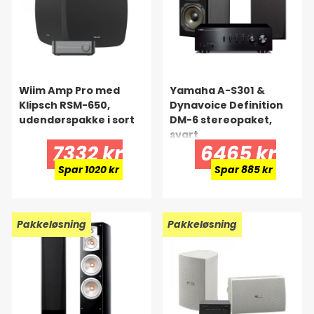
Wiim Amp Pro med
Yamaha A-S301 &
Klipsch RSM-650,
Dynavoice Definition
udendørspakke i sort
DM-6 stereopaket,
svart
7332 kr
6465 kr
Spar 1020 kr
Spar 885 kr
Pakkeløsning
Pakkeløsning