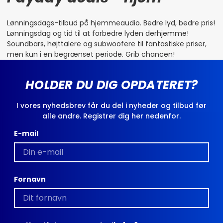
Lønningsdags-tilbud på hjemmeaudio. Bedre lyd, bedre pris!
Lønningsdag og tid til at forbedre lyden derhjemme!
Soundbars, højttalere og subwoofere til fantastiske priser,
men kun i en begrænset periode. Grib chancen!
HOLDER DU DIG OPDATERET?
I vores nyhedsbrev får du del i nyheder og tilbud før
alle andre. Registrer dig her nedenfor.
E-mail
Fornavn