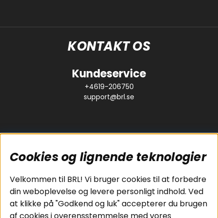
KONTAKT OS
Kundeservice
+4619-206750
support@brl.se
Cookies og lignende teknologier
Populære sider
Kundeservice
Velkommen til BRL! Vi bruger cookies til at forbedre
Pakkeløsninger
Cookies
din weboplevelse og levere personligt indhold. Ved
Bilstereo
Handelsbetingelser
at klikke på "Godkend og luk" accepterer du brugen
Højttalere
Personvernpolicy
af cookies i overensstemmelse med vores