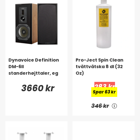
Dynavoice Definition
Pro-Ject Spin Clean
DM-6II
tvättvätska 8 dl (32
standerhøjttaler, eg
Oz)
3660 kr
283 kr
Spar 63 kr
346 kr