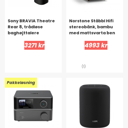
Sony BRAVIA Theatre
Norstone Stäbbl Hifi
Rear 8, trådløse
stereobänk, bambu
baghøjttalere
med mattsvarta ben
3271 kr
4993 kr
(1)
Pakkeløsning