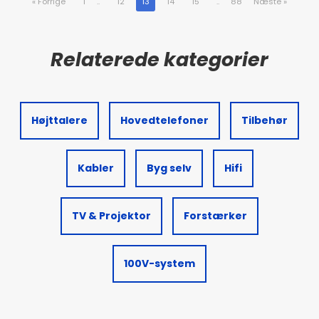
«
Forrige
1
..
12
13
14
15
..
88
Næste
»
Højttalere
Hovedtelefoner
Tilbehør
Kabler
Byg selv
Hifi
TV & Projektor
Forstærker
100V-system