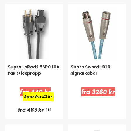
Supra LoRad2.5SPC 10A
Supra Sword-IXLR
rak stickpropp
signalkabel
fra 440 kr
fra 3260 kr
Spar fra 43 kr
fra 483 kr