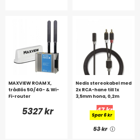
MAXVIEW ROAM X,
Nedis stereokabel med
trådlös 5G/4G- & Wi-
2x RCA-hane till 1x
Fi-router
3,5mm hona, 0,2m
5327 kr
47 kr
Spar 6 kr
53 kr