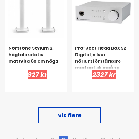
Norstone Stylum 2,
Pro-Ject Head Box S2
högtalarstativ
Digital, silver
mattvita 60 cm höga
hörlursförstärkare
med optisk ingång
927 kr
2327 kr
Vis flere