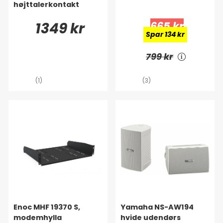
højttalerkontakt
1349 kr
665 kr
Spar 134 kr
799 kr
(1)
(3)
Enoc MHF 19370 S,
Yamaha NS-AW194
modemhylla
hvide udendørs