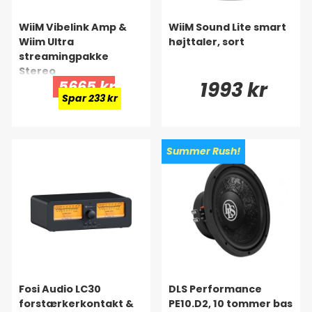
WiiM Vibelink Amp &
WiiM Sound Lite smart
Wiim Ultra
højttaler, sort
streamingpakke
Stereo
5665 kr
1993 kr
Spar 233 kr
Summer Rush!
Fosi Audio LC30
DLS Performance
forstærkerkontakt &
PE10.D2, 10 tommer bas