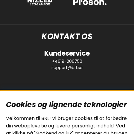
KONTAKT OS
Kundeservice
+4619-206750
support@brl.se
Cookies og lignende teknologier
Populære sider
Kundeservice
Velkommen til BRL! Vi bruger cookies til at forbedre
Pakkeløsninger
Cookies
din weboplevelse og levere personligt indhold. Ved
Bilstereo
Handelsbetingelser
at klikke på "Godkend og luk" accepterer du brugen