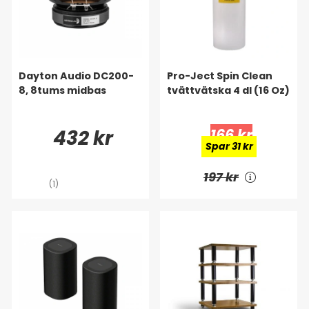
Dayton Audio DC200-
Pro-Ject Spin Clean
8, 8tums midbas
tvättvätska 4 dl (16 Oz)
432 kr
166 kr
Spar 31 kr
197 kr
(1)