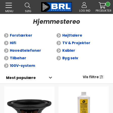
LOG IND
PRODUKTER
MENU
SØG
Hjemmestereo
Forstærker
Højttalere
Hifi
TV & Projektor
Hovedtelefoner
Kabler
Tilbehør
Byg selv
100V-system
Vis filtre