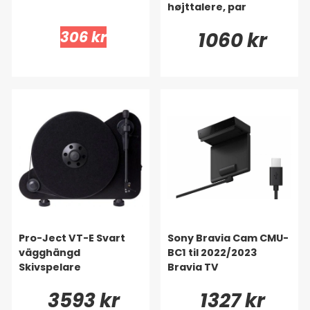
højttalere, par
306 kr
1060 kr
Pro-Ject VT-E Svart
Sony Bravia Cam CMU-
vägghängd
BC1 til 2022/2023
Skivspelare
Bravia TV
3593 kr
1327 kr