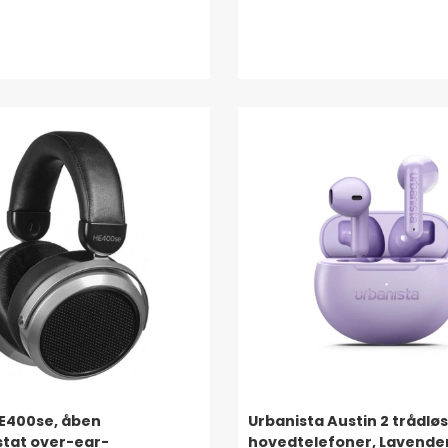
E400se, åben
Urbanista Austin 2 trådlø
tat over-ear-
hovedtelefoner, Lavender