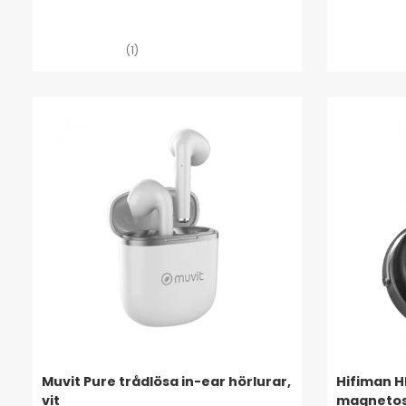
(1)
Muvit Pure trådlösa in-ear hörlurar,
Hifiman H
vit
magnetos