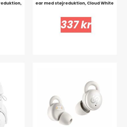
reduktion,
ear med støjreduktion, Cloud White
337 kr