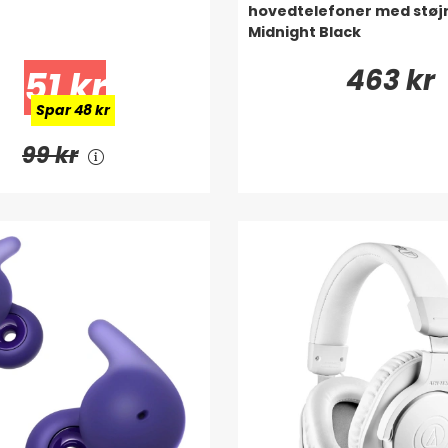
hovedtelefoner med støj
Midnight Black
463 kr
51 kr
Spar 48 kr
99 kr