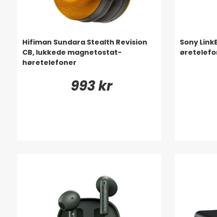
Hifiman Sundara Stealth Revision
Sony Link
CB, lukkede magnetostat-
øretelefon
høretelefoner
993 kr