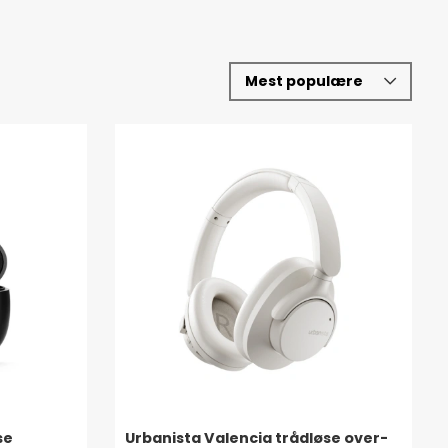
se
Urbanista Valencia trådløse over-