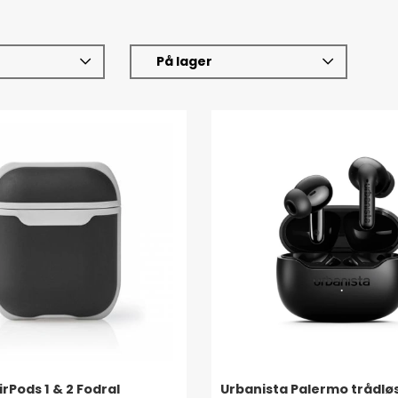
På lager
irPods 1 & 2 Fodral
Urbanista Palermo trådlø