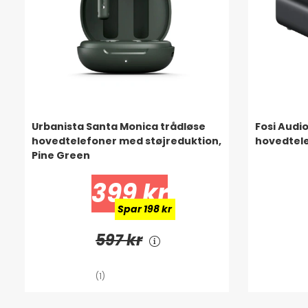
Urbanista Santa Monica trådløse
Fosi Audi
hovedtelefoner med støjreduktion,
hovedtel
Pine Green
399 kr
Spar 198 kr
597 kr
(1)