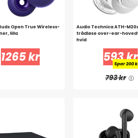
Buds Open True Wireless-
Audio Technica ATH-M20
er, lilla
trådløse over-ear-hoved
hvid
1265 kr
593 kr
Spar 200 k
793 kr