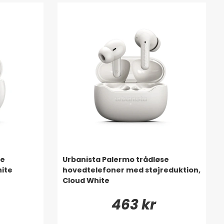
se
Urbanista Palermo trådløse
ite
hovedtelefoner med støjreduktion,
Cloud White
463 kr