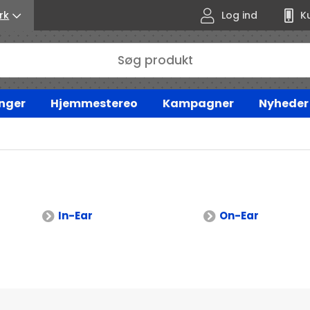
rk
Log ind
K
nger
Hjemmestereo
Kampagner
Nyheder
In-Ear
On-Ear