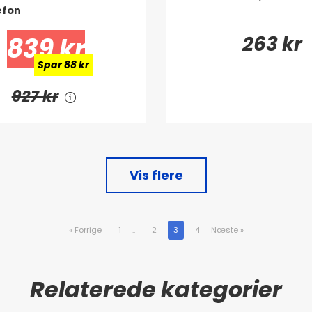
efon
263 kr
839 kr
Spar 88 kr
927 kr
Vis flere
«
Forrige
1
..
2
3
4
Næste
»