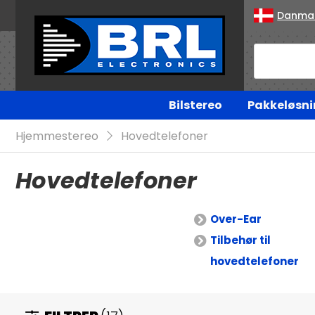
Danma
Bilstereo
Pakkeløsni
Hjemmestereo
Hovedtelefoner
Hovedtelefoner
Over-Ear
Tilbehør til
hovedtelefoner