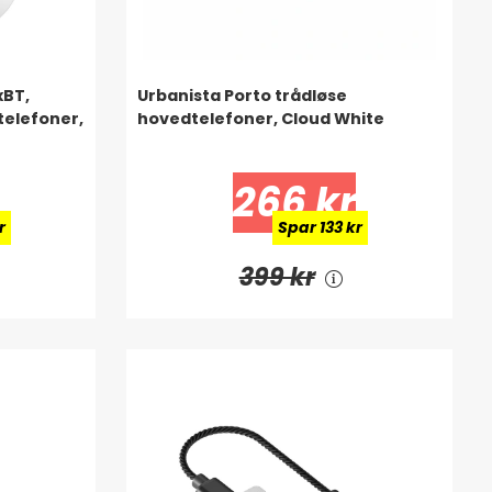
xBT,
Urbanista Porto trådløse
telefoner,
hovedtelefoner, Cloud White
266 kr
r
Spar 133 kr
399 kr