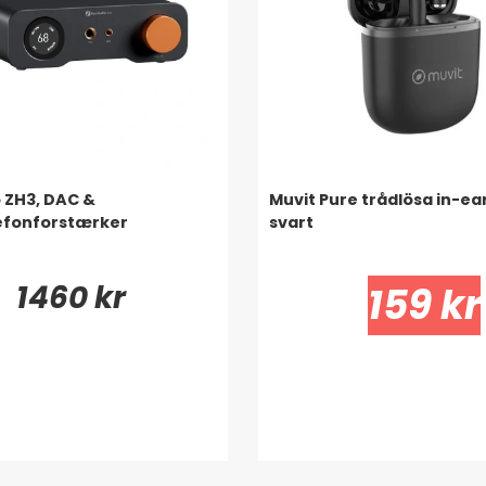
o ZH3, DAC &
Muvit Pure trådlösa in-ear
efonforstærker
svart
1460 kr
159 kr