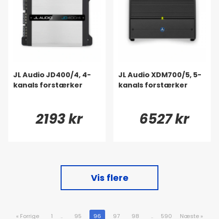
JL Audio JD400/4, 4-
JL Audio XDM700/5, 5-
kanals forstærker
kanals forstærker
2193 kr
6527 kr
Vis flere
«
Forrige
1
..
95
96
97
98
..
590
Næste
»