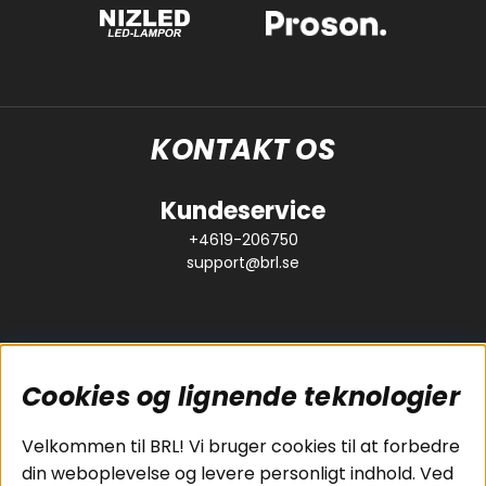
KONTAKT OS
Kundeservice
+4619-206750
support@brl.se
Cookies og lignende teknologier
Populære sider
Kundeservice
Velkommen til BRL! Vi bruger cookies til at forbedre
Pakkeløsninger
Cookies
din weboplevelse og levere personligt indhold. Ved
Bilstereo
Handelsbetingelser