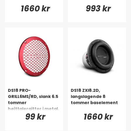
1660 kr
993 kr
DS18 PRO-
DS18 ZXI8.2D,
GRILL6MS/RD, slank 6.5
langslagende 8
tommer
tommer baselement
højttalergitter i metal,
99 kr
1660 kr
rød