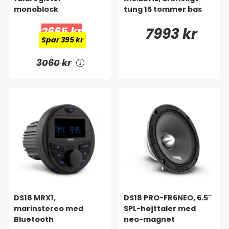
monoblock
tung 15 tommer bas
2665 kr
7993 kr
Spar 395 kr
3060 kr
DS18 MRX1,
DS18 PRO-FR6NEO, 6.5"
marinstereo med
SPL-højttaler med
Bluetooth
neo-magnet