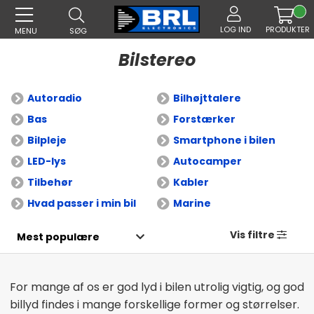
LOG IND
PRODUKTER
MENU
SØG
Bilstereo
Autoradio
Bilhøjttalere
Bas
Forstærker
Bilpleje
Smartphone i bilen
LED-lys
Autocamper
Tilbehør
Kabler
Hvad passer i min bil
Marine
Vis filtre
For mange af os er god lyd i bilen utrolig vigtig, og god
billyd findes i mange forskellige former og størrelser.