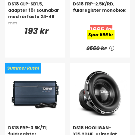
DS18 CLP-SB1.5,
DS18 FRP-2.5K/RD,
adapter för soundbar
fuldregister monoblok
med rörfäste 24-49
mm
193 kr
1665 kr
Spar 995 kr
2660 kr
Summer Rush!
DS18 FRP-3.5K/TI,
DS18 HOOLIGAN-
fuldregister
X15.2DHE, urimeligt