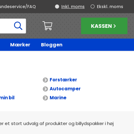
undeservice/FAQ
Inkl. moms
Ekskl. moms
KASSEN
Mærker
Bloggen
Forstærker
Autocamper
min bil
Marine
der et stort udvalg af produkter og billydspakker i høj