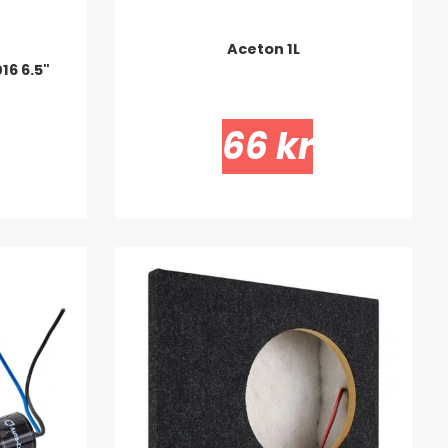
Aceton 1L
6 6.5"
66 kr