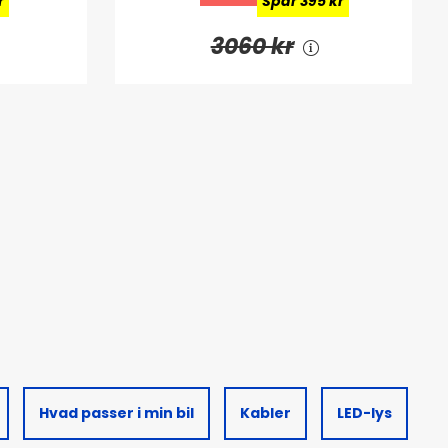
r
Spar 395 kr
3060 kr
Hvad passer i min bil
Kabler
LED-lys