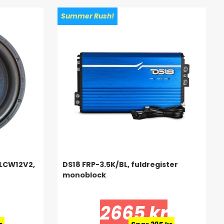
Summer Rush!
 LCW12V2,
DS18 FRP-3.5K/BL, fuldregister
monoblock
2665 kr