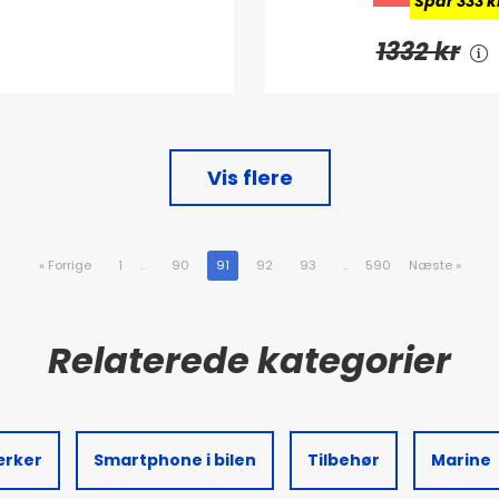
Spar 333 k
1332 kr
Vis flere
«
Forrige
1
..
90
91
92
93
..
590
Næste
»
ærker
Smartphone i bilen
Tilbehør
Marine