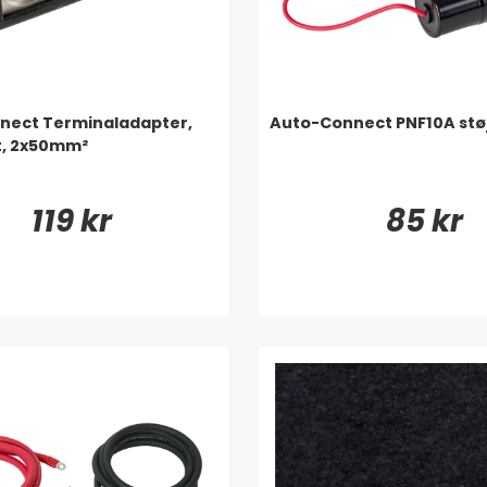
nect Terminaladapter,
Auto-Connect PNF10A støjf
t, 2x50mm²
119 kr
85 kr