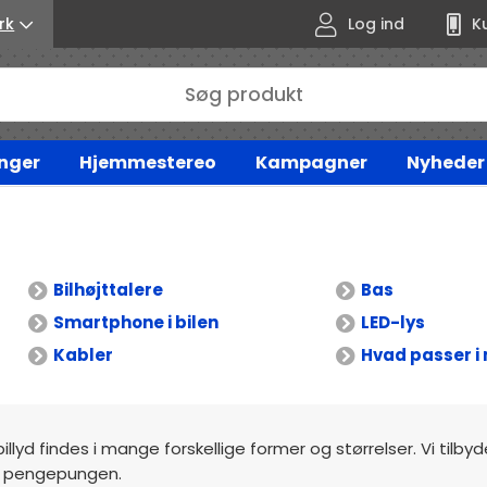
rk
Log ind
K
nger
Hjemmestereo
Kampagner
Nyheder
Bilhøjttalere
Bas
Smartphone i bilen
LED-lys
Kabler
Hvad passer i 
billyd findes i mange forskellige former og størrelser. Vi tilby
mod pengepungen.