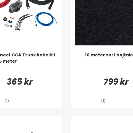
ect CCA Trunk kabelkit
10 meter sort højtal
5 meter
365 kr
799 kr
(1)
(1)