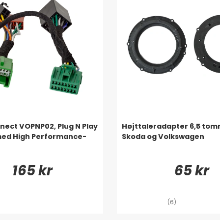
ect VOPNP02, Plug N Play
Højttaleradapter 6,5 tom
 med High Performance-
Skoda og Volkswagen
165 kr
65 kr
(6)