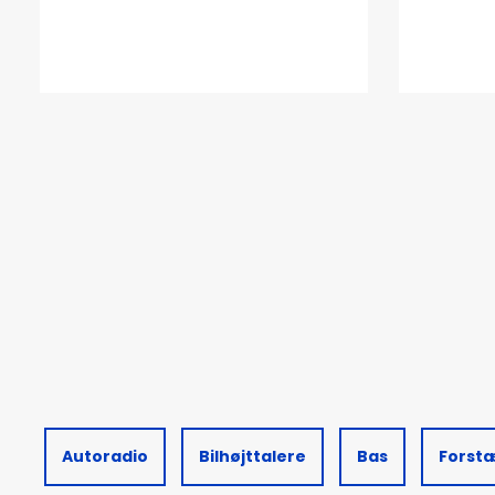
Autoradio
Bilhøjttalere
Bas
Forst