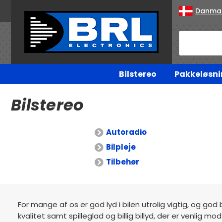
Danma
Bilstereo
Pakkeløsni
Bilstereo
Autoradio
Bilpleje
Tilbehør
For mange af os er god lyd i bilen utrolig vigtig, og god 
kvalitet samt spilleglad og billig billyd, der er venlig 