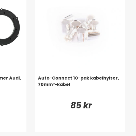
mer Audi,
Auto-Connect 10-pak kabelhylser,
70mm²-kabel
85 kr