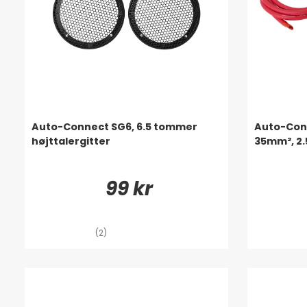
Auto-Connect SG6, 6.5 tommer
Auto-Conn
højttalergitter
35mm², 2.
99 kr
(2)