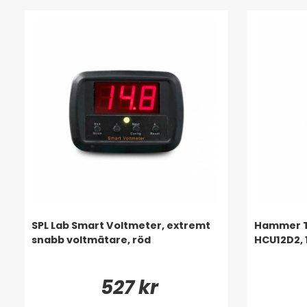
SPL Lab Smart Voltmeter, extremt
Hammer Te
snabb voltmätare, röd
HCU12D2, 
527 kr