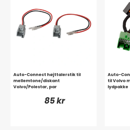
Auto-Connect højttalerstik til
Auto-Conn
mellemtone/diskant
til Volvo
Volvo/Polestar, par
lydpakke
85 kr