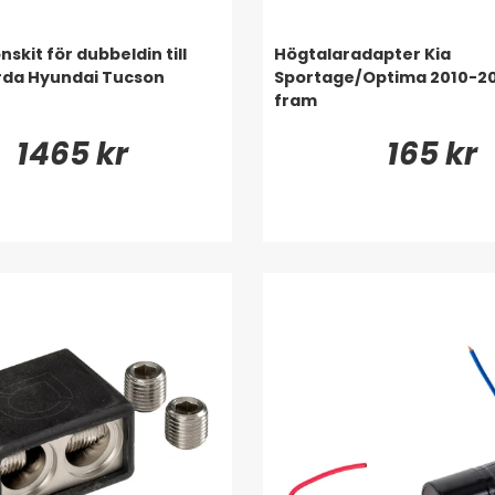
onskit för dubbeldin till
Högtalaradapter Kia
rda Hyundai Tucson
Sportage/Optima 2010-201
fram
1465 kr
165 kr