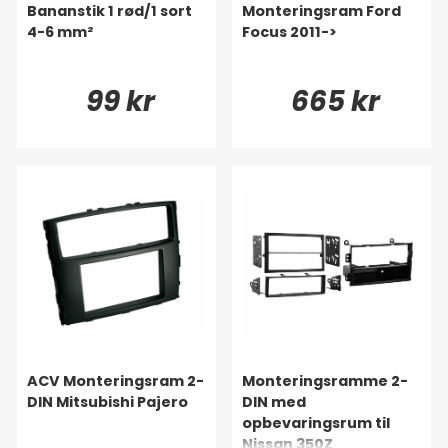
Bananstik 1 rød/1 sort
Monteringsram Ford
4-6 mm²
Focus 2011->
99 kr
665 kr
ACV Monteringsram 2-
Monteringsramme 2-
DIN Mitsubishi Pajero
DIN med
opbevaringsrum til
Nissan 350Z