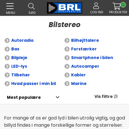
LOG IND
PRODUKTER
MENU
SØG
Bilstereo
Autoradio
Bilhøjttalere
Bas
Forstærker
Bilpleje
Smartphone i bilen
LED-lys
Autocamper
Tilbehør
Kabler
Hvad passer i min bil
Marine
Vis filtre
For mange af os er god lyd i bilen utrolig vigtig, og god
billyd findes i mange forskellige former og størrelser.