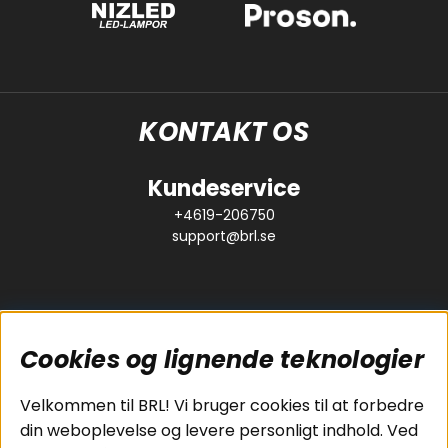
KONTAKT OS
Kundeservice
+4619-206750
support@brl.se
Cookies og lignende teknologier
Populære sider
Kundeservice
Velkommen til BRL! Vi bruger cookies til at forbedre
Pakkeløsninger
Cookies
din weboplevelse og levere personligt indhold. Ved
Bilstereo
Handelsbetingelser