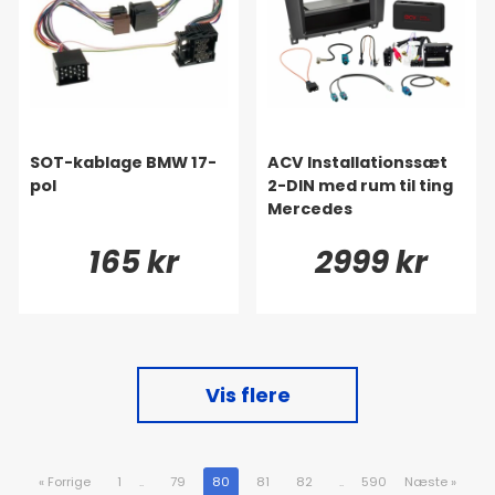
SOT-kablage BMW 17-
ACV Installationssæt
pol
2-DIN med rum til ting
Mercedes
165 kr
2999 kr
Vis flere
«
Forrige
1
..
79
80
81
82
..
590
Næste
»