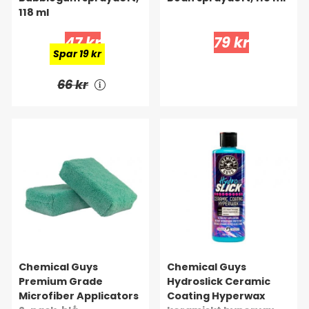
118 ml
47 kr
79 kr
Spar 19 kr
66 kr
Chemical Guys
Chemical Guys
Premium Grade
Hydroslick Ceramic
Microfiber Applicators
Coating Hyperwax