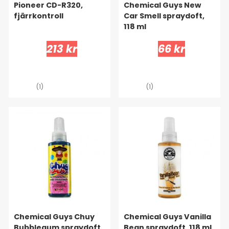
Pioneer CD-R320,
Chemical Guys New
fjärrkontroll
Car Smell spraydoft,
118 ml
213 kr
66 kr
(1)
(1)
Chemical Guys Chuy
Chemical Guys Vanilla
Bubblegum spraydoft,
Bean spraydoft, 118 ml