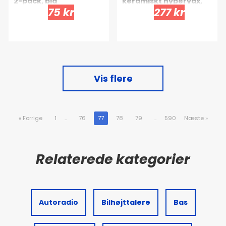
2-pack, blå
keramiskt hypervax,
75 kr
277 kr
473 ml
Vis flere
«
Forrige
1
..
76
77
78
79
..
590
Næste
»
Autoradio
Bilhøjttalere
Bas