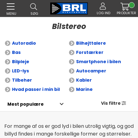
LOG IND
PRODUKTER
MENU
SØG
Bilstereo
Autoradio
Bilhøjttalere
Bas
Forstærker
Bilpleje
Smartphone i bilen
LED-lys
Autocamper
Tilbehør
Kabler
Hvad passer i min bil
Marine
Vis filtre
For mange af os er god lyd i bilen utrolig vigtig, og god
billyd findes i mange forskellige former og størrelser.