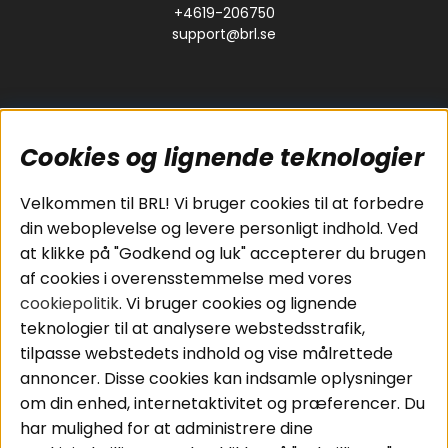
+4619-206750
support@brl.se
Cookies og lignende teknologier
Populære sider
Kundeservice
Velkommen til BRL! Vi bruger cookies til at forbedre
Pakkeløsninger
Cookies
din weboplevelse og levere personligt indhold. Ved
Bilstereo
Handelsbetingelser
at klikke på "Godkend og luk" accepterer du brugen
Højttalere
Personvernpolicy
af cookies i overensstemmelse med vores
Forstærker
Service / Garanti /
cookiepolitik
. Vi bruger cookies og lignende
Smartphone
Retur
teknologier til at analysere webstedsstrafik,
Tilbehør
tilpasse webstedets indhold og vise målrettede
Kabler
annoncer. Disse cookies kan indsamle oplysninger
om din enhed, internetaktivitet og præferencer. Du
har mulighed for at administrere dine
Områder
Følg os