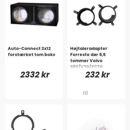
Auto-Connect 2x12
Højtaleradapter
forstærket tom boks
Forreste dør 6,5
tommer Volvo
S60/V70/XC70
2332 kr
232 kr
(3)