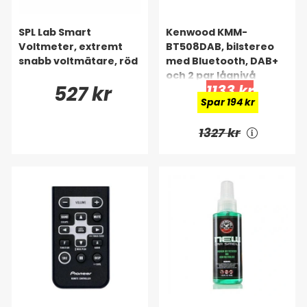
SPL Lab Smart
Kenwood KMM-
Voltmeter, extremt
BT508DAB, bilstereo
snabb voltmätare, röd
med Bluetooth, DAB+
och 2 par lågnivå
527 kr
1133 kr
Spar 194 kr
1327 kr