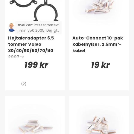
melker
:
Passer perfekt
i min v50 2005. Dejligt
ikke at skulle lave mere
Højtaleradapter 6.5
Auto-Connect 10-pak
arbejde og bare skulle
tommer Volvo
kabelhylser, 2.5mm²-
skrue den i.
30/40/50/60/70/80
kabel
2007->
199 kr
19 kr
(2)