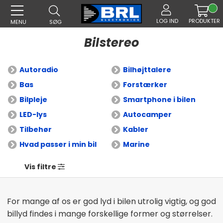
LOG IND
PRODUKTER
MENU
SØG
Bilstereo
Autoradio
Bilhøjttalere
Bas
Forstærker
Bilpleje
Smartphone i bilen
LED-lys
Autocamper
Tilbehør
Kabler
Hvad passer i min bil
Marine
Vis filtre
For mange af os er god lyd i bilen utrolig vigtig, og god
billyd findes i mange forskellige former og størrelser.