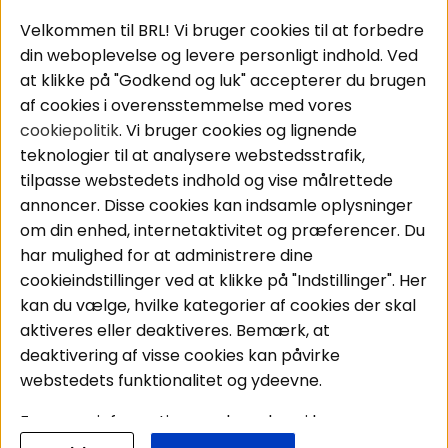
Populære sider
Kundeservice
Velkommen til BRL! Vi bruger cookies til at forbedre
Pakkeløsninger
Cookies
din weboplevelse og levere personligt indhold. Ved
Bilstereo
Handelsbetingelser
at klikke på "Godkend og luk" accepterer du brugen
Højttalere
Personvernpolicy
af cookies i overensstemmelse med vores
Forstærker
Service / Garanti /
cookiepolitik
. Vi bruger cookies og lignende
Smartphone
Retur
teknologier til at analysere webstedsstrafik,
Tilbehør
tilpasse webstedets indhold og vise målrettede
Kabler
annoncer. Disse cookies kan indsamle oplysninger
om din enhed, internetaktivitet og præferencer. Du
har mulighed for at administrere dine
Områder
Følg os
cookieindstillinger ved at klikke på "Indstillinger". Her
Instagram
Bilstereo
kan du vælge, hvilke kategorier af cookies der skal
Hjemmestereo
Facebook
aktiveres eller deaktiveres. Bemærk, at
S
ø
g på din bil
deaktivering af visse cookies kan påvirke
Youtube
webstedets funktionalitet og ydeevne.
Tiktok
For mere information om, hvordan vi bruger
cookies og behandler dine personoplysninger, læs