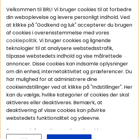
Populære sider
Kundeservice
Velkommen til BRL! Vi bruger cookies til at forbedre
Pakkeløsninger
Cookies
din weboplevelse og levere personligt indhold. Ved
Bilstereo
Handelsbetingelser
at klikke på "Godkend og luk" accepterer du brugen
Højttalere
Personvernpolicy
af cookies i overensstemmelse med vores
Forstærker
Service / Garanti /
cookiepolitik
. Vi bruger cookies og lignende
Smartphone
Retur
teknologier til at analysere webstedsstrafik,
Tilbehør
tilpasse webstedets indhold og vise målrettede
Kabler
annoncer. Disse cookies kan indsamle oplysninger
om din enhed, internetaktivitet og præferencer. Du
har mulighed for at administrere dine
Områder
Følg os
cookieindstillinger ved at klikke på "Indstillinger". Her
Instagram
Bilstereo
kan du vælge, hvilke kategorier af cookies der skal
Hjemmestereo
Facebook
aktiveres eller deaktiveres. Bemærk, at
S
ø
g på din bil
deaktivering af visse cookies kan påvirke
Youtube
webstedets funktionalitet og ydeevne.
Tiktok
For mere information om, hvordan vi bruger
cookies og behandler dine personoplysninger, læs