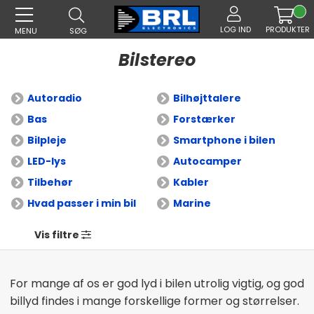
LOG IND
PRODUKTER
MENU
SØG
Bilstereo
Autoradio
Bilhøjttalere
Bas
Forstærker
Bilpleje
Smartphone i bilen
LED-lys
Autocamper
Tilbehør
Kabler
Hvad passer i min bil
Marine
Vis filtre
For mange af os er god lyd i bilen utrolig vigtig, og god
billyd findes i mange forskellige former og størrelser.