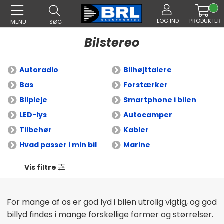
LOG IND
PRODUKTER
MENU
SØG
Bilstereo
Autoradio
Bilhøjttalere
Bas
Forstærker
Bilpleje
Smartphone i bilen
LED-lys
Autocamper
Tilbehør
Kabler
Hvad passer i min bil
Marine
Vis filtre
For mange af os er god lyd i bilen utrolig vigtig, og god
billyd findes i mange forskellige former og størrelser.