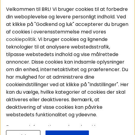
Populære sider
Kundeservice
Velkommen til BRL! Vi bruger cookies til at forbedre
Pakkeløsninger
Cookies
din weboplevelse og levere personligt indhold. Ved
Bilstereo
Handelsbetingelser
at klikke på "Godkend og luk" accepterer du brugen
Højttalere
Personvernpolicy
af cookies i overensstemmelse med vores
Forstærker
Service / Garanti /
cookiepolitik
. Vi bruger cookies og lignende
Smartphone
Retur
teknologier til at analysere webstedsstrafik,
Tilbehør
tilpasse webstedets indhold og vise målrettede
Kabler
annoncer. Disse cookies kan indsamle oplysninger
om din enhed, internetaktivitet og præferencer. Du
har mulighed for at administrere dine
Områder
Følg os
cookieindstillinger ved at klikke på "Indstillinger". Her
Instagram
Bilstereo
kan du vælge, hvilke kategorier af cookies der skal
Hjemmestereo
Facebook
aktiveres eller deaktiveres. Bemærk, at
S
ø
g på din bil
deaktivering af visse cookies kan påvirke
Youtube
webstedets funktionalitet og ydeevne.
Tiktok
For mere information om, hvordan vi bruger
cookies og behandler dine personoplysninger, læs