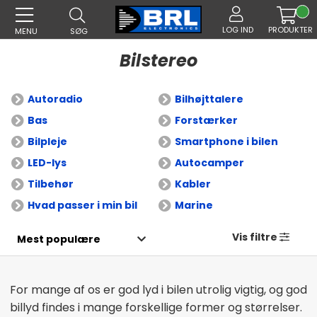
LOG IND
PRODUKTER
MENU
SØG
Bilstereo
Autoradio
Bilhøjttalere
Bas
Forstærker
Bilpleje
Smartphone i bilen
LED-lys
Autocamper
Tilbehør
Kabler
Hvad passer i min bil
Marine
Vis filtre
For mange af os er god lyd i bilen utrolig vigtig, og god
billyd findes i mange forskellige former og størrelser.