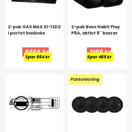
2-pak GAS MAX S1-12D2
2-pak Bass Habit Play
i portet basboks
P8A, aktivt 8" basrør
5665 kr
2199 kr
Spar 664 kr
Spar 465 kr
Pakkeløsning