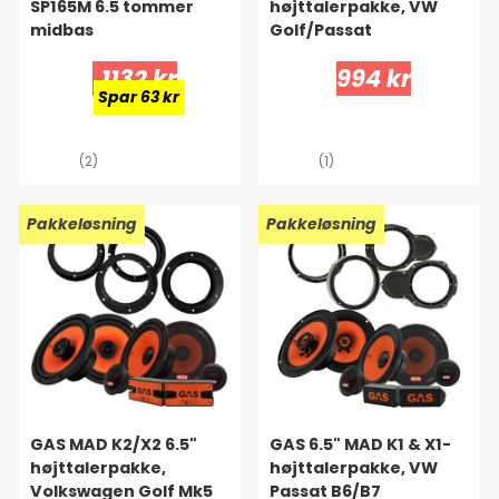
SP165M 6.5 tommer
højttalerpakke, VW
midbas
Golf/Passat
1132 kr
994 kr
Spar 63 kr
(2)
(1)
Pakkeløsning
Pakkeløsning
GAS MAD K2/X2 6.5"
GAS 6.5" MAD K1 & X1-
højttalerpakke,
højttalerpakke, VW
Volkswagen Golf Mk5
Passat B6/B7