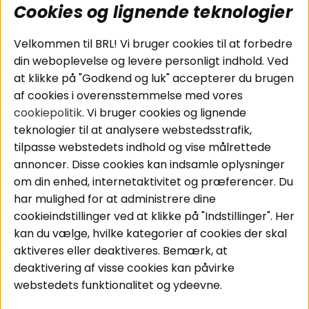
Cookies og lignende teknologier
Populære sider
Kundeservice
Velkommen til BRL! Vi bruger cookies til at forbedre
Pakkeløsninger
Cookies
din weboplevelse og levere personligt indhold. Ved
Bilstereo
Handelsbetingelser
at klikke på "Godkend og luk" accepterer du brugen
Højttalere
Personvernpolicy
af cookies i overensstemmelse med vores
Forstærker
Service / Garanti /
cookiepolitik
. Vi bruger cookies og lignende
Smartphone
Retur
teknologier til at analysere webstedsstrafik,
Tilbehør
tilpasse webstedets indhold og vise målrettede
Kabler
annoncer. Disse cookies kan indsamle oplysninger
om din enhed, internetaktivitet og præferencer. Du
har mulighed for at administrere dine
Områder
Følg os
cookieindstillinger ved at klikke på "Indstillinger". Her
Instagram
Bilstereo
kan du vælge, hvilke kategorier af cookies der skal
Hjemmestereo
Facebook
aktiveres eller deaktiveres. Bemærk, at
S
ø
g på din bil
deaktivering af visse cookies kan påvirke
Youtube
webstedets funktionalitet og ydeevne.
Tiktok