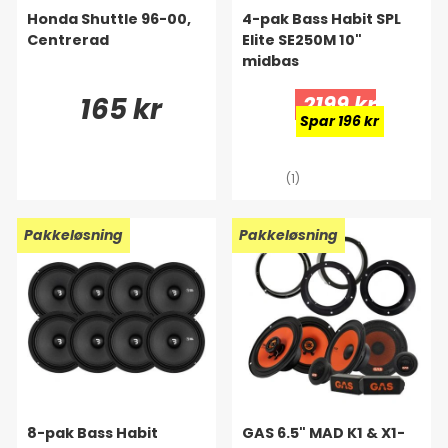
Honda Shuttle 96-00,
4-pak Bass Habit SPL
Centrerad
Elite SE250M 10"
midbas
165 kr
2199 kr
Spar 196 kr
(1)
Pakkeløsning
Pakkeløsning
8-pak Bass Habit
GAS 6.5" MAD K1 & X1-