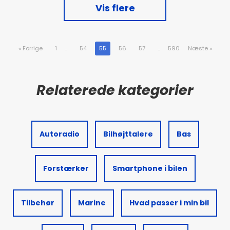
Vis flere
«
Forrige
1
..
54
55
56
57
..
590
Næste
»
Autoradio
Bilhøjttalere
Bas
Forstærker
Smartphone i bilen
Tilbehør
Marine
Hvad passer i min bil