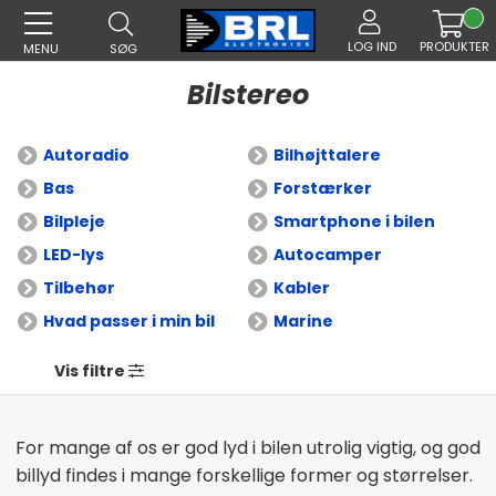
LOG IND
PRODUKTER
MENU
SØG
Bilstereo
Autoradio
Bilhøjttalere
Bas
Forstærker
Bilpleje
Smartphone i bilen
LED-lys
Autocamper
Tilbehør
Kabler
Hvad passer i min bil
Marine
Vis filtre
For mange af os er god lyd i bilen utrolig vigtig, og god
billyd findes i mange forskellige former og størrelser.