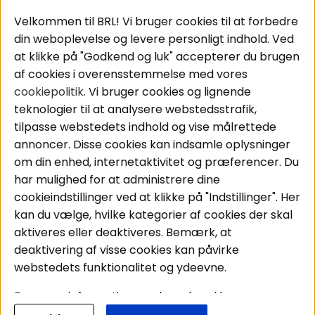
Populære sider
Kundeservice
Velkommen til BRL! Vi bruger cookies til at forbedre
Pakkeløsninger
Cookies
din weboplevelse og levere personligt indhold. Ved
Bilstereo
Handelsbetingelser
at klikke på "Godkend og luk" accepterer du brugen
Højttalere
Personvernpolicy
af cookies i overensstemmelse med vores
Forstærker
Service / Garanti /
cookiepolitik
. Vi bruger cookies og lignende
Smartphone
Retur
teknologier til at analysere webstedsstrafik,
Tilbehør
tilpasse webstedets indhold og vise målrettede
Kabler
annoncer. Disse cookies kan indsamle oplysninger
om din enhed, internetaktivitet og præferencer. Du
har mulighed for at administrere dine
Områder
Følg os
cookieindstillinger ved at klikke på "Indstillinger". Her
Instagram
Bilstereo
kan du vælge, hvilke kategorier af cookies der skal
Hjemmestereo
Facebook
aktiveres eller deaktiveres. Bemærk, at
S
ø
g på din bil
deaktivering af visse cookies kan påvirke
Youtube
webstedets funktionalitet og ydeevne.
Tiktok
For mere information om, hvordan vi bruger
cookies og behandler dine personoplysninger, læs