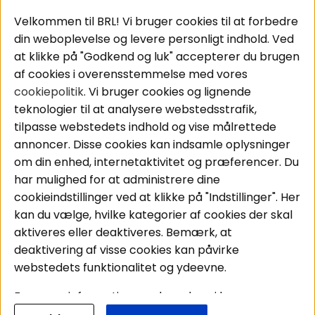
Populære sider
Kundeservice
Velkommen til BRL! Vi bruger cookies til at forbedre
Pakkeløsninger
Cookies
din weboplevelse og levere personligt indhold. Ved
Bilstereo
Handelsbetingelser
at klikke på "Godkend og luk" accepterer du brugen
Højttalere
Personvernpolicy
af cookies i overensstemmelse med vores
Forstærker
Service / Garanti /
cookiepolitik
. Vi bruger cookies og lignende
Smartphone
Retur
teknologier til at analysere webstedsstrafik,
Tilbehør
tilpasse webstedets indhold og vise målrettede
Kabler
annoncer. Disse cookies kan indsamle oplysninger
om din enhed, internetaktivitet og præferencer. Du
har mulighed for at administrere dine
Områder
Følg os
cookieindstillinger ved at klikke på "Indstillinger". Her
Instagram
Bilstereo
kan du vælge, hvilke kategorier af cookies der skal
Hjemmestereo
Facebook
aktiveres eller deaktiveres. Bemærk, at
S
ø
g på din bil
deaktivering af visse cookies kan påvirke
Youtube
webstedets funktionalitet og ydeevne.
Tiktok
For mere information om, hvordan vi bruger
cookies og behandler dine personoplysninger, læs