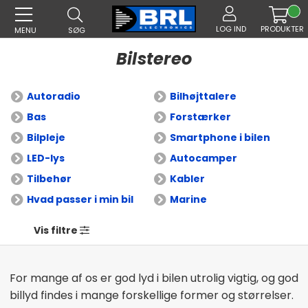
LOG IND
PRODUKTER
MENU
SØG
Bilstereo
Autoradio
Bilhøjttalere
Bas
Forstærker
Bilpleje
Smartphone i bilen
LED-lys
Autocamper
Tilbehør
Kabler
Hvad passer i min bil
Marine
Vis filtre
For mange af os er god lyd i bilen utrolig vigtig, og god
billyd findes i mange forskellige former og størrelser.