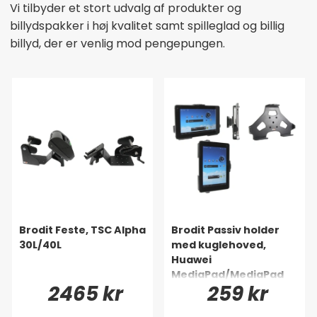
Vi tilbyder et stort udvalg af produkter og
billydspakker i høj kvalitet samt spilleglad og billig
billyd, der er venlig mod pengepungen.
Brodit Feste, TSC Alpha
Brodit Passiv holder
30L/40L
med kuglehoved,
Huawei
MediaPad/MediaPad
2465 kr
259 kr
S7-301u