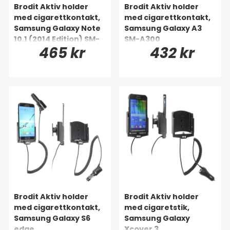
Brodit Aktiv holder
Brodit Aktiv holder
med cigarettkontakt,
med cigarettkontakt,
Samsung Galaxy Note
Samsung Galaxy A3
10.1 (2014 Edition) SM-
SM-A300
465 kr
432 kr
P6000/SM-P6050
Brodit Aktiv holder
Brodit Aktiv holder
med cigarettkontakt,
med cigaretstik,
Samsung Galaxy S6
Samsung Galaxy
edge
Xcover 3