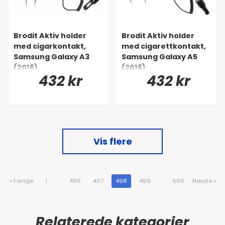
Brodit Aktiv holder
Brodit Aktiv holder
med cigarkontakt,
med cigarettkontakt,
Samsung Galaxy A3
Samsung Galaxy A5
(2016)
(2016)
432 kr
432 kr
Vis flere
«
Forrige
1
..
496
497
498
499
..
590
Næste
»