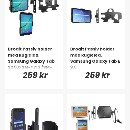
Brodit Passiv holder
Brodit Passiv holder
med kugleled,
med kugleled,
Samsung Galaxy Tab
Samsung Galaxy Tab E
S2 8.0 SM-T713 /SM-
9.6
259 kr
259 kr
T719