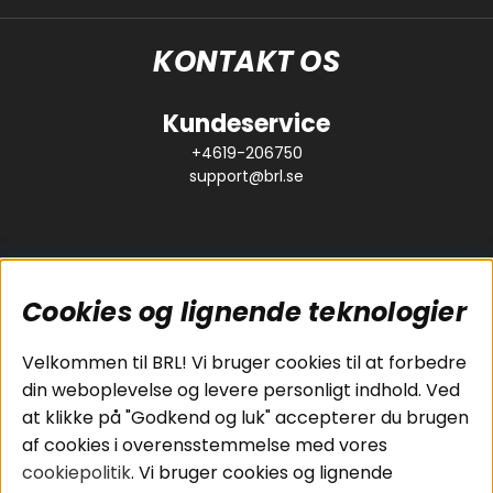
KONTAKT OS
Kundeservice
+4619-206750
support@brl.se
Cookies og lignende teknologier
Populære sider
Kundeservice
Velkommen til BRL! Vi bruger cookies til at forbedre
Pakkeløsninger
Cookies
din weboplevelse og levere personligt indhold. Ved
Bilstereo
Handelsbetingelser
at klikke på "Godkend og luk" accepterer du brugen
Højttalere
Personvernpolicy
af cookies i overensstemmelse med vores
Forstærker
Service / Garanti /
cookiepolitik
. Vi bruger cookies og lignende
Smartphone
Retur