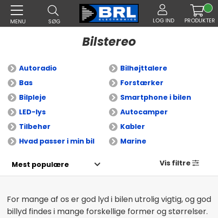
LOG IND
PRODUKTER
MENU
SØG
Bilstereo
Autoradio
Bilhøjttalere
Bas
Forstærker
Bilpleje
Smartphone i bilen
LED-lys
Autocamper
Tilbehør
Kabler
Hvad passer i min bil
Marine
Vis filtre
For mange af os er god lyd i bilen utrolig vigtig, og god
billyd findes i mange forskellige former og størrelser.