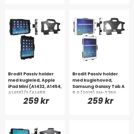
Brodit Passiv holder
Brodit Passiv holder
med kugleled, Apple
med kuglehoved,
iPad Mini (A1432, A1454,
Samsung Galaxy Tab A
A1455)/2 (A1489,
8.0 (2015) SM-T350
259 kr
259 kr
A1490, A1491)/3 (A1599,
A1600)/Retina