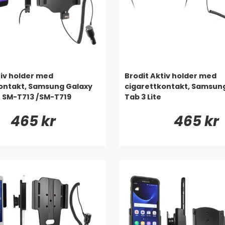
tiv holder med
Brodit Aktiv holder med
ontakt, Samsung Galaxy
cigarettkontakt, Samsun
0 SM-T713 /SM-T719
Tab 3 Lite
465 kr
465 kr