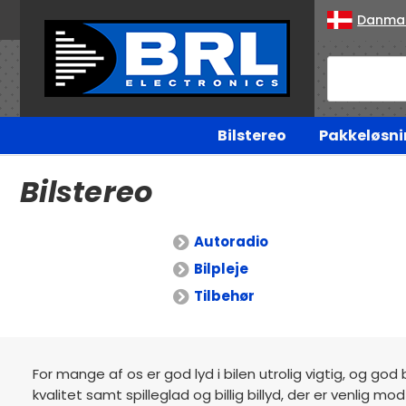
Danma
Bilstereo
Pakkeløsni
Bilstereo
Autoradio
Bilpleje
Tilbehør
For mange af os er god lyd i bilen utrolig vigtig, og god 
kvalitet samt spilleglad og billig billyd, der er venlig 