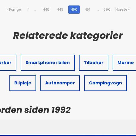
«
Forrige
1
..
448
449
450
451
..
590
Næste
»
ærker
Smartphone i bilen
Tilbehør
Marine
Bilpleje
Autocamper
Campingvogn
Norden siden 1992