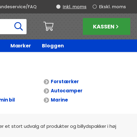
undeservice/FAQ
Inkl. moms
Ekskl. moms
KASSEN
Mærker
Bloggen
Forstærker
Autocamper
min bil
Marine
der et stort udvalg af produkter og billydspakker i høj