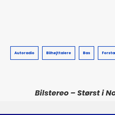
Autoradio
Bilhøjttalere
Bas
Forst
Bilstereo – Størst i 