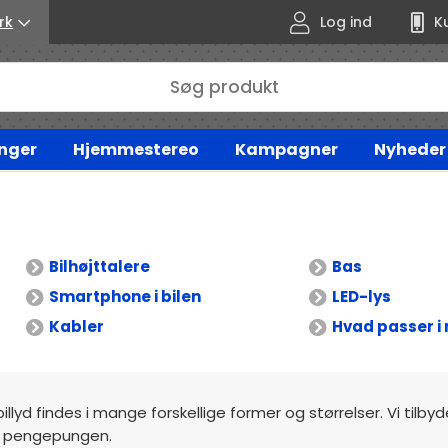
rk
Log ind
K
nger
Hjemmestereo
Kampagner
Nyheder
Bilhøjttalere
Bas
Smartphone i bilen
LED-lys
Kabler
Hvad passer i 
billyd findes i mange forskellige former og størrelser. Vi tilby
mod pengepungen.