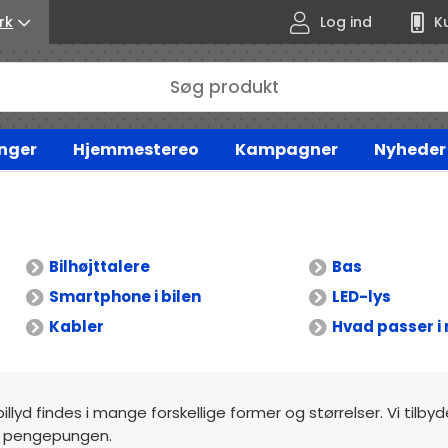
rk
Log ind
K
nger
Hjemmestereo
Kampagner
Nyheder
Bilhøjttalere
Bas
Smartphone i bilen
LED-lys
Kabler
Hvad passer i 
billyd findes i mange forskellige former og størrelser. Vi tilby
mod pengepungen.