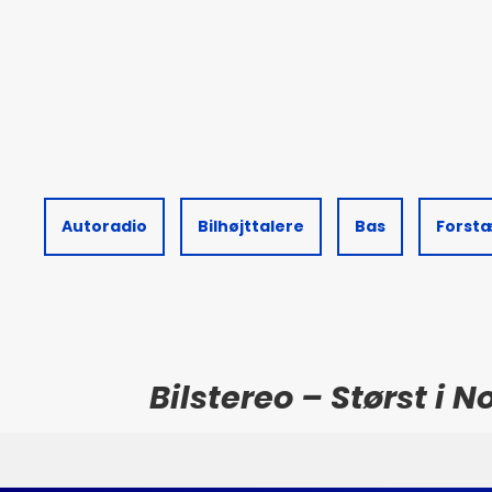
Autoradio
Bilhøjttalere
Bas
Forst
Bilstereo – Størst i 