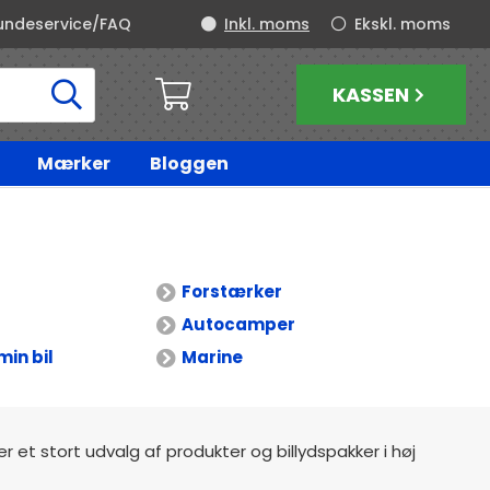
undeservice/FAQ
Inkl. moms
Ekskl. moms
KASSEN
Mærker
Bloggen
Forstærker
Autocamper
min bil
Marine
der et stort udvalg af produkter og billydspakker i høj