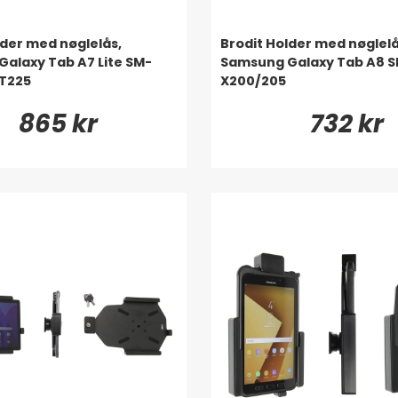
lder med nøglelås,
Brodit Holder med nøglelå
alaxy Tab A7 Lite SM-
Samsung Galaxy Tab A8 
T225
X200/205
865 kr
732 kr