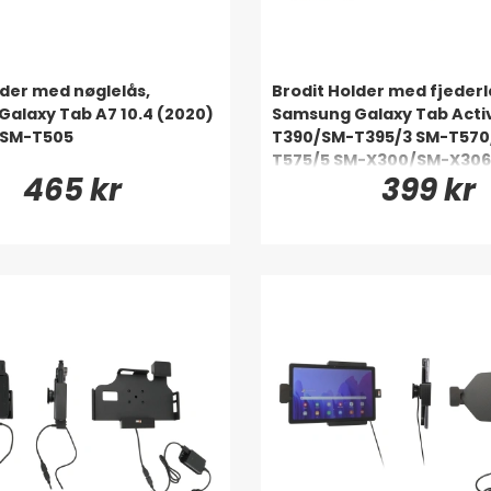
lder med nøglelås,
Brodit Holder med fjederl
alaxy Tab A7 10.4 (2020)
Samsung Galaxy Tab Acti
SM-T505
T390/SM-T395/3 SM-T570
T575/5 SM-X300/SM-X30
465 kr
399 kr