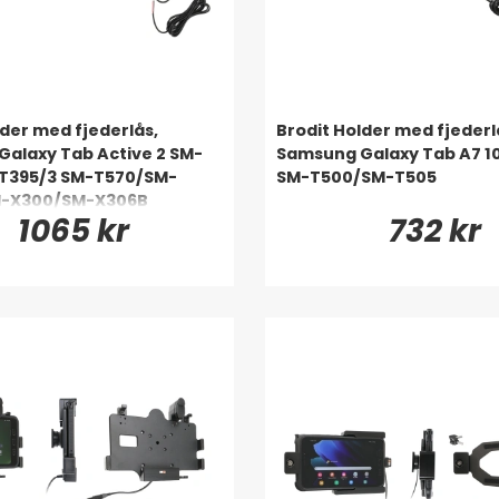
lder med fjederlås,
Brodit Holder med fjederl
alaxy Tab Active 2 SM-
Samsung Galaxy Tab A7 10
T395/3 SM-T570/SM-
SM-T500/SM-T505
M-X300/SM-X306B
1065 kr
732 kr