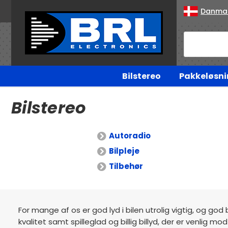
Danma
Bilstereo
Pakkeløsni
Bilstereo
Autoradio
Bilpleje
Tilbehør
For mange af os er god lyd i bilen utrolig vigtig, og god 
kvalitet samt spilleglad og billig billyd, der er venlig 