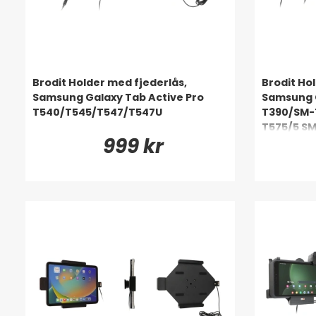
Brodit Holder med fjederlås,
Brodit Ho
Samsung Galaxy Tab Active Pro
Samsung G
T540/T545/T547/T547U
T390/SM-
T575/5 S
999 kr