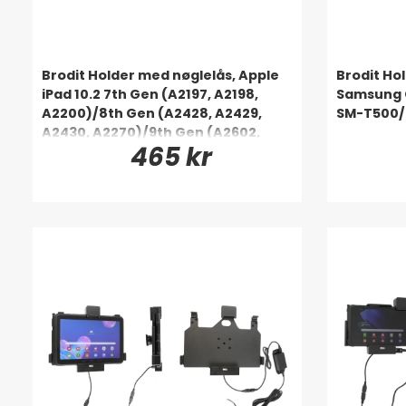
Brodit Holder med nøglelås, Apple
Brodit Ho
iPad 10.2 7th Gen (A2197, A2198,
Samsung G
A2200)/8th Gen (A2428, A2429,
SM-T500/
A2430, A2270)/9th Gen (A2602,
465 kr
A2603, A2604, A2605)