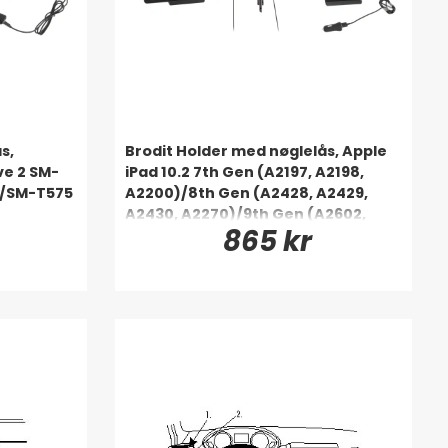
s,
Brodit Holder med nøglelås, Apple
ve 2 SM-
iPad 10.2 7th Gen (A2197, A2198,
0/SM-T575
A2200)/8th Gen (A2428, A2429,
A2430, A2270)/9th Gen (A2602,
865 kr
A2603, A2604, A2605)