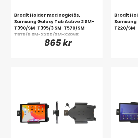
Brodit Holder med nøglelås,
Brodit Ho
Samsung Galaxy Tab Active 2 SM-
Samsung G
T390/SM-T395/3 SM-T570/SM-
T220/SM-
T575/5 SM-X300/SM-X306B
865 kr