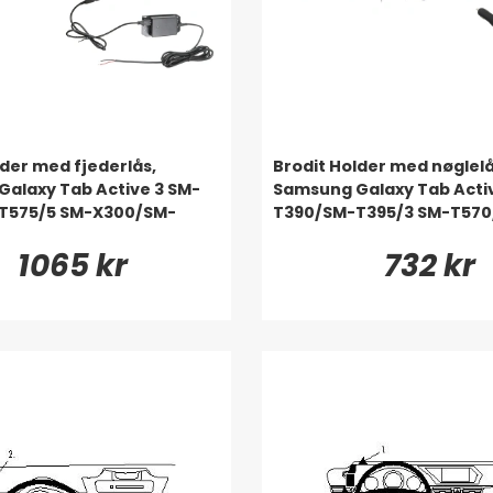
lder med fjederlås,
Brodit Holder med nøglelå
alaxy Tab Active 3 SM-
Samsung Galaxy Tab Acti
T575/5 SM-X300/SM-
T390/SM-T395/3 SM-T57
1065 kr
732 kr