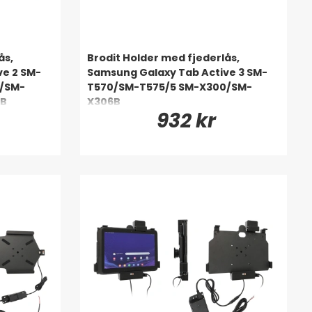
ås,
Brodit Holder med fjederlås,
ve 2 SM-
Samsung Galaxy Tab Active 3 SM-
/SM-
T570/SM-T575/5 SM-X300/SM-
6B
X306B
932 kr