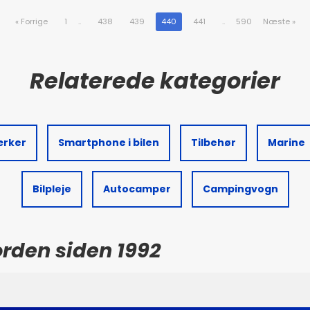
«
Forrige
1
..
438
439
440
441
..
590
Næste
»
ærker
Smartphone i bilen
Tilbehør
Marine
Bilpleje
Autocamper
Campingvogn
Norden siden 1992