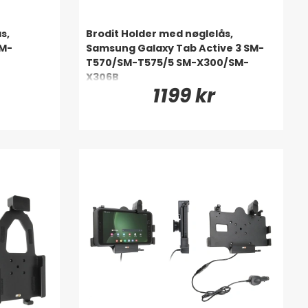
s,
Brodit Holder med nøglelås,
SM-
Samsung Galaxy Tab Active 3 SM-
T570/SM-T575/5 SM-X300/SM-
X306B
1199 kr