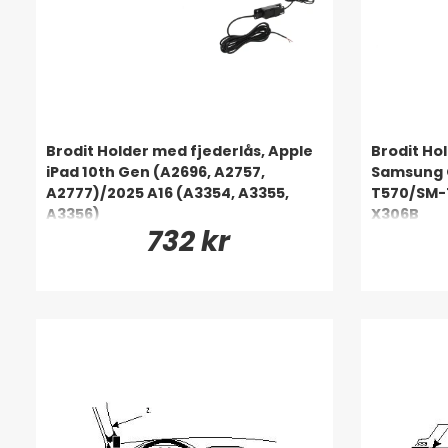
Brodit Holder med fjederlås, Apple
Brodit Ho
iPad 10th Gen (A2696, A2757,
Samsung G
A2777)/2025 A16 (A3354, A3355,
T570/SM-
A3356)
X306B
732 kr