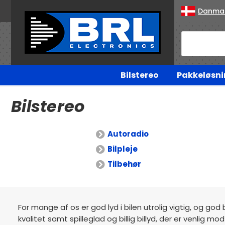
Danma
Bilstereo
Pakkeløsni
Bilstereo
Autoradio
Bilpleje
Tilbehør
For mange af os er god lyd i bilen utrolig vigtig, og god 
kvalitet samt spilleglad og billig billyd, der er venlig 