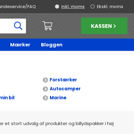
undeservice/FAQ
Inkl. moms
Ekskl. moms
KASSEN
Mærker
Bloggen
Forstærker
Autocamper
min bil
Marine
der et stort udvalg af produkter og billydspakker i høj