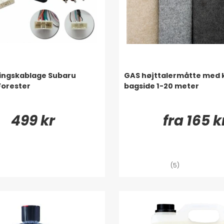
ingskablage Subaru
GAS højttalermåtte med
Forester
bagside 1-20 meter
499 kr
fra 165 k
(5)