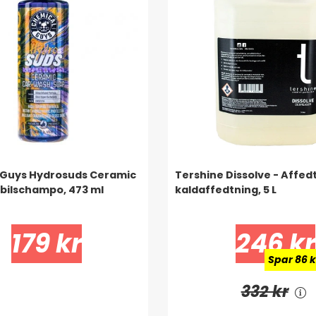
 Guys Hydrosuds Ceramic
Tershine Dissolve - Affedt
bilschampo, 473 ml
kaldaffedtning, 5 L
179 kr
246 kr
Spar 86 k
332 kr