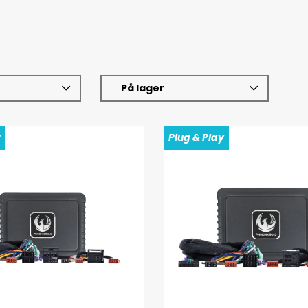
På lager
y
Plug & Play