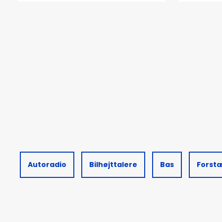
Autoradio
Bilhøjttalere
Bas
Forst