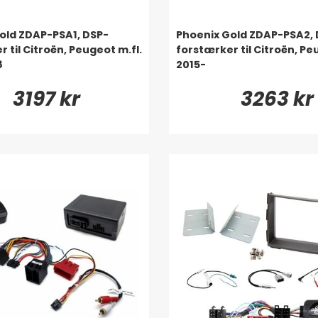
old ZDAP-PSA1, DSP-
Phoenix Gold ZDAP-PSA2, 
 til Citroën, Peugeot m.fl.
forstærker til Citroën, Pe
8
2015-
3197 kr
3263 kr