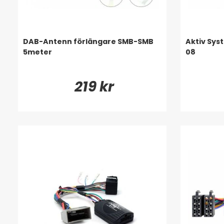
DAB-Antenn förlängare SMB-SMB
Aktiv Sys
5meter
08
219 kr