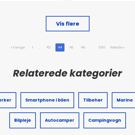
Vis flere
«
Forrige
1
..
43
44
45
46
..
590
Næste
»
ærker
Smartphone i bilen
Tilbehør
Marine
Bilpleje
Autocamper
Campingvogn