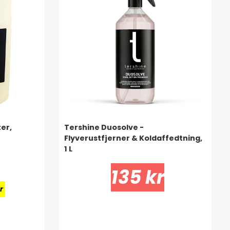
er,
Tershine Duosolve -
Flyverustfjerner & Koldaffedtning,
1 L
135 kr
r