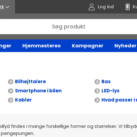
rk
Log ind
K
nger
Hjemmestereo
Kampagner
Nyheder
Bilhøjttalere
Bas
Smartphone i bilen
LED-lys
Kabler
Hvad passer i 
billyd findes i mange forskellige former og størrelser. Vi tilby
mod pengepungen.