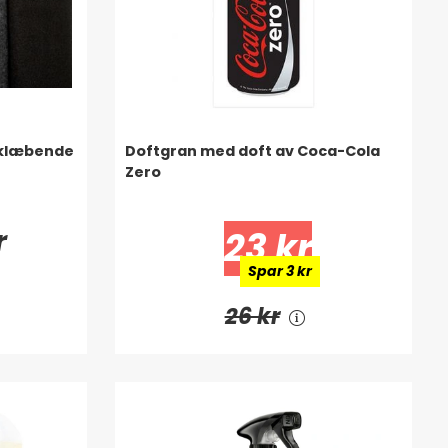
 klæbende
Doftgran med doft av Coca-Cola
Zero
r
23 kr
Spar 3 kr
26 kr